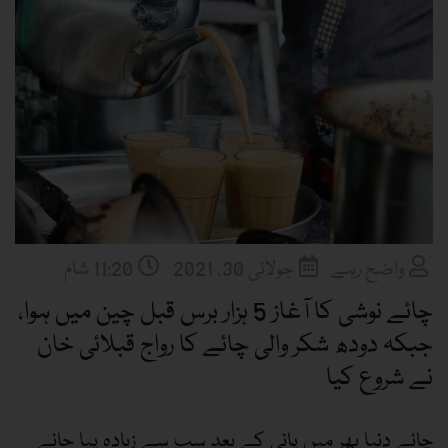
واضح رہے
جولائی 30, 2021
11:20 شام
چائے نوشی کا آغاز 5 ہزار برس قبل چین میں ہوا،
جبکہ دودھ شکر والی چائے کا رواج قبلائی خان
نے شروع کیا
چائے دنیا بھر میں پانی کے بعد سب سے زیادہ پیا جانے