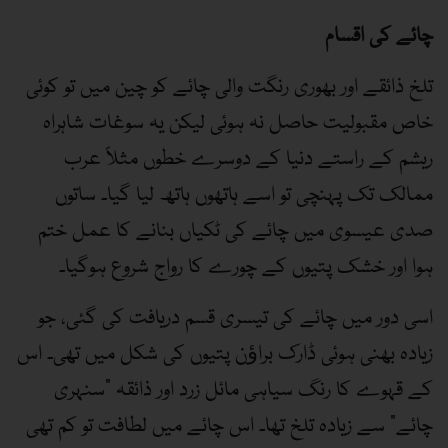
چائے کی اقسام
تلخ ذائقے اور بھوری رنگت والی چائے کو چین میں تو کوئی
خاص مقبولیت حاصل نہ ہوئی لیکن یہ سوغات شاہراہ
ریشم کے راستے دنیا کے دوسرے خطوں مثلاً عرب
ممالک تک پہنچی تو اسے ہاتھوں ہاتھ لیا گیا۔ ساتوں
صدی عیسوی میں چائے کی ٹکیاں بنانے کا عمل ختم
ہوا اور خشک پتیوں کے چورے کا رواج شروع ہوگیا۔
اسی دور میں چائے کی تیسری قسم دریافت کی گئی، جو
زیادہ بھنی ہوئی ڈارک براﺅن پتیوں کی شکل میں تھی۔ اس
کے قہوے کا رنگ سیاہی مائل زرد اور ذائقہ ”سنہری
چائے“ سے زیادہ تلخ تھا۔ اس چائے میں لطافت تو کم تھی