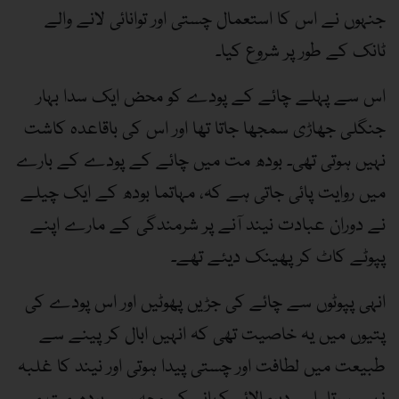
جنہوں نے اس کا استعمال چستی اور توانائی لانے والے
ٹانک کے طور پر شروع کیا۔
اس سے پہلے چائے کے پودے کو محض ایک سدا بہار
جنگلی جھاڑی سمجھا جاتا تھا اور اس کی باقاعدہ کاشت
نہیں ہوتی تھی۔ بودھ مت میں چائے کے پودے کے بارے
میں روایت پائی جاتی ہے کہ، مہاتما بودھ کے ایک چیلے
نے دوران عبادت نیند آنے پر شرمندگی کے مارے اپنے
پپوٹے کاٹ کر پھینک دیئے تھے۔
انہی پپوٹوں سے چائے کی جڑیں پھوٹیں اور اس پودے کی
پتیوں میں یہ خاصیت تھی کہ انہیں ابال کر پینے سے
طبیعت میں لطافت اور چستی پیدا ہوتی اور نیند کا غلبہ