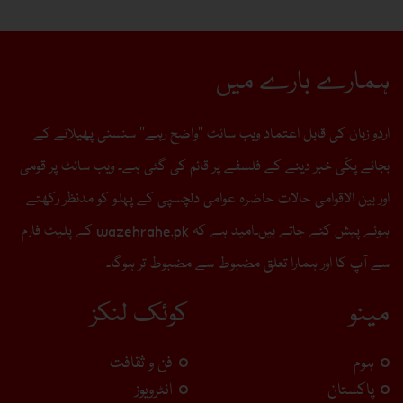
ہمارے بارے میں
اردو زبان کی قابل اعتماد ویب سائٹ ’’واضح رہے‘‘ سنسنی پھیلانے کے
بجائے پکّی خبر دینے کے فلسفے پر قائم کی گئی ہے۔ ویب سائٹ پر قومی
اور بین الاقوامی حالات حاضرہ عوامی دلچسپی کے پہلو کو مدنظر رکھتے
ہوئے پیش کئے جاتے ہیں۔امید ہے کہ wazehrahe.pk کے پلیٹ فارم
سے آپ کا اور ہمارا تعلق مضبوط سے مضبوط تر ہوگا۔
مینو
کوئک لنکز
ہوم
فن و ثقافت
پاکستان
انٹرویوز