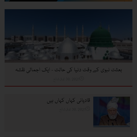
بعثت نبوی کے وقت دنیا کی حالت - ایک اجمالی نقشہ
شائعJul 30, 2021
قادیانی کہاں کہاں ہیں
شائعJul 30, 2021