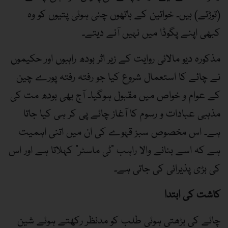
(توڑتے) ہیں۔ خواتین کے ہاتھوں چنی ہوئی پتیوں کو وہ
کبھی اپنے پگوڈا میں نہیں آنے دیتے۔
مذکورہ دیو مالائی روایت کے زیر اثر بودھ راہبوں اور حکیموں
نے چائے کا استعمال شروع کیا جو رفتہ رفتہ پورے چین
کے عوام و خواص میں مقبول ہوگیا۔ آج بھی بودھ مت کی
مذہبی عبادات و رسوم کا آغاز چائے پی کر ہی کیا جاتا
ہے۔ اس مخصوص سبز قہوے کی ان میں اتنی اہمیت
ہے کہ اسے بنانے والا راہب ”ٹی ماسٹر“ کہلاتا ہے اور اس
کی بڑی پذیرائی کی جاتی ہے۔
کاشت کی ابتدا
چائے کی بڑھتی ہوئی طلب کو مدنظر رکھتے ہوئے شین