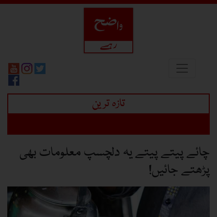
تازہ ترین
چائے پیتے پیتے یہ دلچسپ معلومات بھی
پڑھتے جائیں!