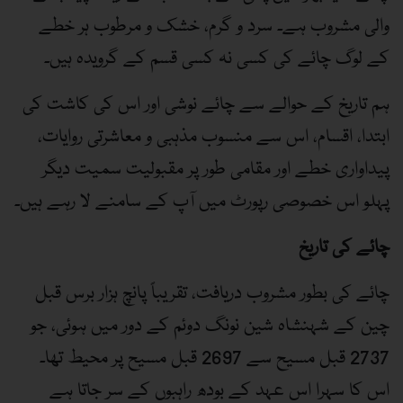
والی مشروب ہے۔ سرد و گرم، خشک و مرطوب ہر خطے
کے لوگ چائے کی کسی نہ کسی قسم کے گرویدہ ہیں۔
ہم تاریخ کے حوالے سے چائے نوشی اور اس کی کاشت کی
ابتدا، اقسام، اس سے منسوب مذہبی و معاشرتی روایات،
پیداواری خطے اور مقامی طور پر مقبولیت سمیت دیگر
پہلو اس خصوصی رپورٹ میں آپ کے سامنے لا رہے ہیں۔
چائے کی تاریخ
چائے کی بطور مشروب دریافت، تقریباً پانچ ہزار برس قبل
چین کے شہنشاہ شین نونگ دوئم کے دور میں ہوئی، جو
2737 قبل مسیح سے 2697 قبل مسیح پر محیط تھا۔
اس کا سہرا اس عہد کے بودھ راہبوں کے سر جاتا ہے