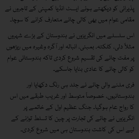
پذیرائی کو دیکھتے ہوئے ایسٹ انڈیا کمپنی کے تاجروں نے
مقامی عوام میں بھی کالی چائے متعارف کرانے کا سوچا۔
اس سلسلے میں انگریزوں نے ہندوستان کے بڑے شہروں
مثلاً دلی، کلکتہ، بمبئی، انبالہ اور آگرہ وغیرہ میں ریڑھوں
پر مفت چائے کی تقسیم شروع کردی تاکہ ہندوستانی عوام
کو کالی چائے کا عادی بنایا جاسکے۔
فری ملنے والی چائے نے جلد ہی رنگ دکھایا اور
ہندوستانیوں، خصوصاً متوسط اور غریب طبقے میں اس
کا رواج عام ہوگیا۔ جنگ عظیم اول کے خاتمے پر
انگریزوں نے چائے کی تجارت پر چین کا تسلط توڑنے کے
لیے اس کی کاشت ہندوستان ہی میں شروع کردی۔