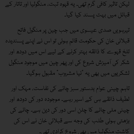
لیکن تاثیر کافی گرم تھی۔ یہ قہوہ تبت، منگولیا اور تاتار کے
قبائل میں بہت پسند کیا گیا۔
تیرہویں صدی عیسوی میں جب چین پر منگول فاتح
قبلائی خان کی حکومت قائم ہوئی تو اس نے اپنے پسندیدہ
تلخ قہوے کا ذائقہ بہتر کرنے کے لیے اس میں دودھ اور
شکر کی آمیزش شروع کی اور پھر چین میں موجود منگول
لشکریوں میں بھی یہ ”نیا مشروب“ مقبول ہوگیا۔
تاہم چینی عوام بدستور سبز چائے کی نفاست، مہک اور
لطیف ذائقے ہی کے اسیر رہے۔ موجودہ دور کی دودھ اور
چینی ملی چائے کا چلن اسی دور کی دین ہے۔ چائے کی
بڑھتی ہوئی طلب کی وجہ سے قبلائی خان نے اس کی
کاشت منگولیا میں بھی شروع کرادی تھی۔