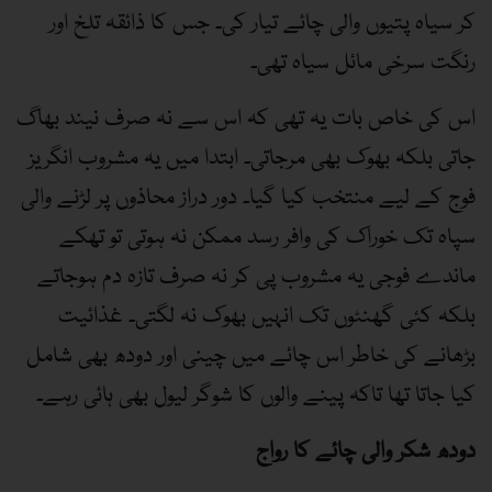
کر سیاہ پتیوں والی چائے تیار کی۔ جس کا ذائقہ تلخ اور
رنگت سرخی مائل سیاہ تھی۔
اس کی خاص بات یہ تھی کہ اس سے نہ صرف نیند بھاگ
جاتی بلکہ بھوک بھی مرجاتی۔ ابتدا میں یہ مشروب انگریز
فوج کے لیے منتخب کیا گیا۔ دور دراز محاذوں پر لڑنے والی
سپاہ تک خوراک کی وافر رسد ممکن نہ ہوتی تو تھکے
ماندے فوجی یہ مشروب پی کر نہ صرف تازہ دم ہوجاتے
بلکہ کئی گھنٹوں تک انہیں بھوک نہ لگتی۔ غذائیت
بڑھانے کی خاطر اس چائے میں چینی اور دودھ بھی شامل
کیا جاتا تھا تاکہ پینے والوں کا شوگر لیول بھی ہائی رہے۔
دودھ شکر والی چائے کا رواج