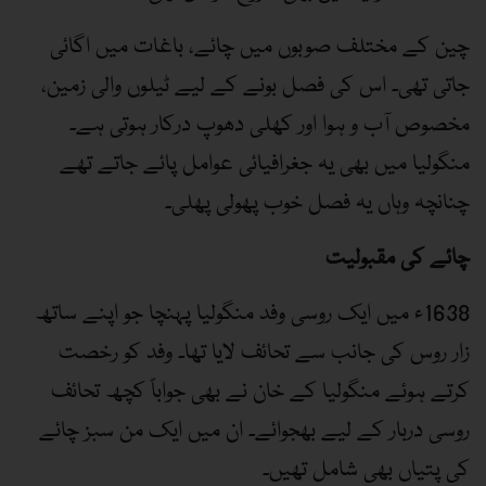
چین کے مختلف صوبوں میں چائے، باغات میں اگائی
جاتی تھی۔ اس کی فصل بونے کے لیے ٹیلوں والی زمین،
مخصوص آب و ہوا اور کھلی دھوپ درکار ہوتی ہے۔
منگولیا میں بھی یہ جغرافیائی عوامل پائے جاتے تھے
چنانچہ وہاں یہ فصل خوب پھولی پھلی۔
چائے کی مقبولیت
1638ء میں ایک روسی وفد منگولیا پہنچا جو اپنے ساتھ
زار روس کی جانب سے تحائف لایا تھا۔ وفد کو رخصت
کرتے ہوئے منگولیا کے خان نے بھی جواباً کچھ تحائف
روسی دربار کے لیے بھجوائے۔ ان میں ایک من سبز چائے
کی پتیاں بھی شامل تھیں۔