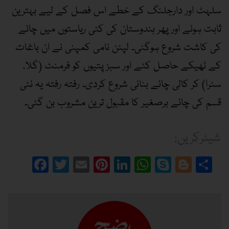
سلہٹ اور دارجلنگ کے خطے اس فصل کے لیے بہترین
ثابت ہوئے اور پھر ہندوستان کی کئی ریاستوں میں چائے
کی کاشت شروع ہوگئی۔ لپٹن نامی کمپنی نے ان باغات
کے ٹھیکے حاصل کئے اور سبز پتیوں کو فرمنٹ (گلا،
سٹرا) کر کالی چائے بنانی شروع کردی۔ رفتہ رفتہ یہ نئی
قسم کی چائے برصغیر کا مقبول ترین مشروب بن گئی۔
:شیئرکریں
Facebook
Twitter
Email
Pinterest
LinkedIn
WhatsApp
Skype
Blogg
Sh