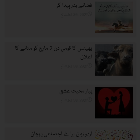
فضائے بدر پیدا کر
شائعJul 30, 2021
بھینس کا قومی دن 2 مارچ کو منانے کا
اعلان
شائعJul 30, 2021
پیار محبت عشق
شائعJul 30, 2021
اردو زبان براۓ اجتماعی پہچان