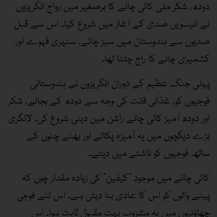
دودھ، شکر ملی کالی چائے کا برصغیر میں رواج انگریزوں
نے انیسویں صدی کے آغاز میں شروع کیا۔ اس سے قبل
صدیوں سے ہندوستان میں سبز چائے، سنہری قہوے اور
کشمیری چائے کا راج چلتا تھا۔
پہلی جنگ عظیم کے دوران انگریزوں نے ہندوستانی
فوجیوں کو، غذائی قلت کی وجہ سے دودھ کے بجائے، شکر
اور دودھ آمیز کالی چائے راشن میں دینی شروع کی۔ لانگری
بڑے دیگچوں میں یہ آمیزہ پکاتے اور بھنے چنوں کے
ساتھ فوجیوں کو ناشتے میں دیتے۔
کالی چائے میں موجود ”کیفین“ کی زیادہ مقدار چوں کہ
پینے والوں کو اس کا عادی بنا دیتی ہے۔ اس لئے فوجی
چھاؤنیوں میں یہ مشروب بہت مقبول ثابت ہوا۔ اس