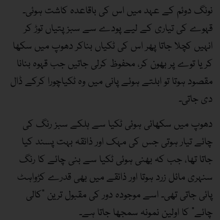
نونگ دوئم کے عہد میں اس کی باقاعدہ کاشت ہوئی۔
قہوے کی تیاری کے لیے پودے سے سبز پتیاں توڑ کر
انہیں کچلا جاتا پھر اس کی ٹکیاں بناکر دھوپ میں سکھا
کر یا توے پر بھون کر، محفوظ کرلی جاتیں جب قہوہ بنانا
مقصود ہوتا تو ابلتے ہوئے پانی میں وہ ٹکیاچورا کرکے ڈال
دی جاتی۔
دھوپ میں سکھائی ہوئی ٹکیا سے ہلکے سبز رنگ کی
چائے تیار ہوتی جس کی مہک اور ذائقہ بہت پسند کیا
جاتا تھا، جب کہ بھنی ہوئی ٹکیا سے بنی چائے کا رنگ
سنہری مائل زرد ہوتا اور ذائقے میں بھی قدرے کڑواہٹ
پائی جاتی تھی۔ اسے موجودہ دور کی مقبول ترین ”کالی
چائے“ کا اولین نمونہ سمجھا جاتا ہے۔