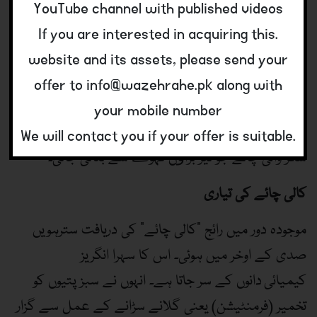
YouTube channel with published videos
ہوا کہ اس دور کے بہت سے کاروباری اس بزنس میں کود
.If you are interested in acquiring this
گئے اور 1682ء تک محض لندن اور اس کے مضاف میں
website and its assets, please send your
200 سے زائد چائے خانے قائم ہوگئے۔
offer to info@wazehrahe.pk along with
ان قہوہ خانوں میں عموماً تین قسم کی چائے تیاری ہوتی
your mobile number
تھی یعنی روایتی سنہری چائے، ڈارک براﺅن چائے اور دودھ
.We will contact you if your offer is suitable
شکر والی چائے جو تیز براﺅن قہوے سے بنائی جاتی۔
کالی چائے کی تیاری
موجودہ دور میں رائج ”کالی چائے“ کی دریافت سترہویں
صدی کے اوخر میں ہوئی۔ اس کا سہرا انگریز
کیمیائی دانوں کے سر جاتا ہے۔ انہوں نے سبز پتیوں کو
تخمیر (فرمنٹیشن) یعنی گلانے سڑانے کے عمل سے گزار