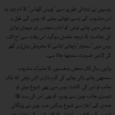
روسیوں نے ابتدائی طور پر اسے ”چینی گھاس“ کا نام دیا۔ وہ
اس مشروب کے ایسے دیوانے ہوئے کہ روس کے طول و
عرض میں چائے نوشی کو آداب مجلس اور مہمان نوازی
کی علامت کا درجہ حاصل ہوگیا۔ اس وقت سے آج تک
روس میں ”سماوار“ (چائے ابالنے کا مخروطی برتن) ہر گھر
کی لازمی ضرورت سمجھا جاتا ہے۔
ہزاروں سال تک محض بدھسٹوں کا متبرک مشروب
سمجھی جانے والی چائے کی گرم بازاری اتنی بڑھی کہ ایک
جانب تو اس کی کاشت روس میں بھی شروع ہوئی تو
دوسری جانب چین سے یورپ کو بھی اس کی رسد 16
صدی کے آغاز سے شروع ہوگئی جب چین نے پرتگالی
تاجروں کو مکاﺅ میں تجارتی اڈا قائم کرنے کی اجازت دی۔