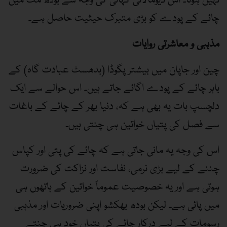
نہیں ہوتا۔ اس دیومالائی کہانی کی وجہ سے بودھ مت میں
چائے کے پودے کو بڑی متبرک حیثیت حاصل ہے۔
مذہبی و معاشرتی روایات
چین اور جاپان میں بیشتر پگوڈا (بدھسٹ عبادت گاہ) کے
باہر چائے کے پودے اگائے جاتے ہیں۔ اس حوالے سے ایک
دلچسپ بات یہ بھی ہے کہ، دنیا بھر کے چائے کے باغات
سے فصل کی پتیاں خواتین ہی چنتی ہیں۔
اس کی وجہ یہ مانی جاتی ہے کہ چائے کی پتی اور کپاس
چننے کے لیے بڑی نرمی، نفاست اور نزاکت کی ضرورت
ہوتی ہے اور یہ خصوصیت عموماً خواتین کے ہاتھوں ہی
میں پائی ہے۔ لیکن بودھ بھکشو اپنی ضروریات اور مذہبی
رسومات کے لیے درکار چائے کی پتیاں خود ہی چنتے