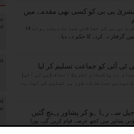
بشریٰ بی بی کو کسی بھی مقدمے میں
پشاور ہائیکورٹ نے بشریٰ بی بی کو حفاظتی ضمانت دیتے ہوئے 14
 گرفتار نہ کرنے کا حکم دے دیا۔
 ٹی آئی کو جماعت تسلیم کر لیا
ان نے پاکستان تحریکِ انصاف (پی ٹی آئی)
ک سیاسی جماعت کے طور پر تسلیم کر لیا ہے
جیل سے رہا ہو کر پشاور پہنچ گئیں
ؤس پشاور میں کچھ عرصے قیام کریں گی، پورا
عات کی تصدیق