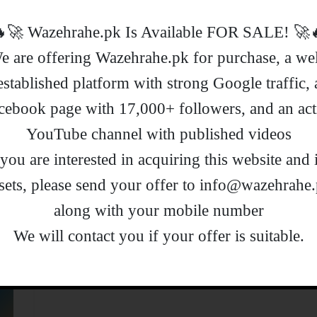
🔥🚀 !Wazehrahe.pk Is Available FOR
e are offering Wazehrahe.pk for purchase, a wel
حکومت کو کیوں ووٹ دیا؟مبارک زیب کا
established platform with strong Google traffic, 
خیبرپختونخوا کے حلقہ NA-8 باجوڑ سے منتخب رکن قومی اسمبلی مبارک زیب
cebook page with 17,000+ followers, and an act
یم کیلئے مرکزی حکومت کا ساتھ کے حوالے سے اپنا موقف
YouTube channel with published videos
سمجھ کر کیا۔
f you are interested in acquiring this website and i
sets, please send your offer to info@wazehrahe
کی گئی قومی اسمبلی میں اس سے
along with your mobile number
ثرات مرتب ہونگے۔
.We will contact you if your offer is suitable
21 اکتوبر 2024 کو قومی اسمبلی میں 26ویں آئینی ترمیم پیش کی گئی،
 عدالتی، اور قانونی ڈھانچے میں چند اہم