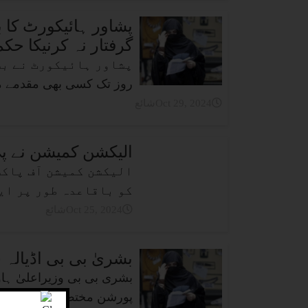
پشاور ہائیکورٹ کا 
گرفتار نہ کرنیکا حکم
روز تک کسی بھی مقدمے میں
شائعOct 29, 2024
الیکشن کمیشن نے پی
الیکشن کمیشن آف پاکست
کو باقاعدہ طور پر ای
شائعOct 25, 2024
بشریٰ بی بی اڈیالہ 
بشری بی بی وزیراعلیٰ ہا
پورشن مختص، مشیر اطلا