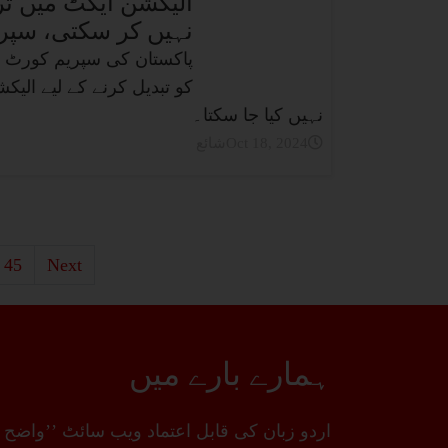
نہیں کر سکتی، سپریم کورٹ ک
کو تبدیل کرنے کے لیے الیک
نہیں کیا جا سکتا۔
شائعOct 18, 2024
45
Next
ہمارے بارے میں
اردو زبان کی قابل اعتماد ویب سائٹ ’’واضح