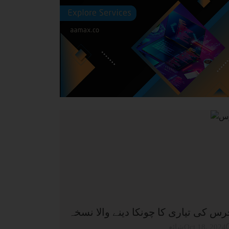
س کی تیاری کا چونکا دینے والا نسخہ
شائعOct 18, 2024