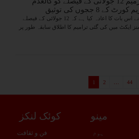
الیکشن ایکٹ میں ترمیم 12 جولائی کے فیصلے کو کالعدم
ے 8 ججوں کی توثیق
پاکستان کی سپریم کورٹ نے اس بات کا اعادہ کیا ہے کہ 12 جولائی کے فیصلے
شنز ایکٹ میں کی گئی ترامیم کا اطلاق سابقہ ​​طور پر
1
2
…
44
مینو
کوئک لنکز
ہوم
فن و ثقافت