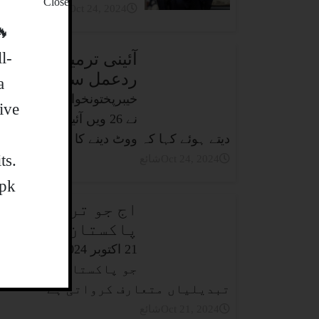
شائعOct 24, 2024
 SALE 🚀🔥
l-
آئینی ترمیم کیلئے 
ردعمل سامنے آ گیا
a
ive
نے 26 ویں آئینی ترام
دیتے ہوئے کہا کہ ووٹ دینے کا فیصلہ سوچ 
ts
شائعOct 24, 2024
.pk
اج جو ترمیم پیش 
پاکستان پر کیا ا
جو پاکستان کے آئینی،
تبدیلیاں متعارف کرواتی ہے
شائعOct 21, 2024