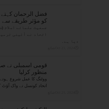
فضل الرحمان کہتے ہ
کو مؤثر طریقے سے بے
جمعیت علمائے اسلام (ف
اتحاد نے آئینی ترمیم
دیا ہے۔
شائعOct 21, 2024
منظور کرلیا
ووٹنگ کا عمل شروع ہوتے
اتحاد کونسل نے واک آؤٹ ک
شائعOct 21, 2024