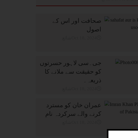
صحافت اور اس کے
اصول
شائعOct 18, 2024
جی۔سی لاہور حسرتوں
کو حقیقت سے ملانے کا
ذریعہ۔
شائعOct 18, 2024
عمران خان کو مسترد
کرنے والے سرکردہ نام
شائعOct 18, 2024