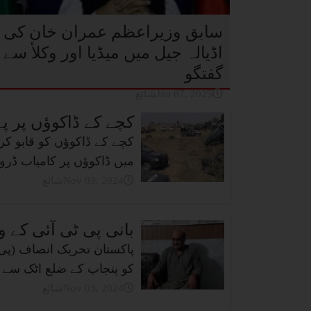
سابق وزیراعظم عمران خان کی
اڈیالہ جیل میں میڈیا اور وکلأ سے
گفتگو
شائعJan 07, 2025
کچے کے ڈاکوؤں پر پہلی ب
کچے کے ڈاکوؤں کو قابو کر
میں ڈاکوؤں پر کامیاب ڈر
شائعNov 03, 2024
بانی پی ٹی آئی کے و
پاکستان تحریک انصاف (پی 
کو پنجاب کے ضلع اٹک سے با
شائعNov 03, 2024