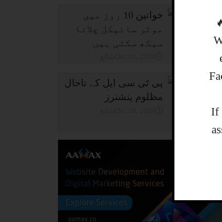
خواتین 10 روز میں
موٹر سائیکل چلانا
W
سیکھ سکتی ہیں
شائعOct 18, 2024
Fa
پی ٹی سی ایل کے تاحال
مظلوم پنشنرز
.I
شائعOct 18, 2024
as