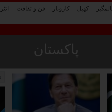
لمگیر
کھیل
کاروبار
فن و ثقافت
انٹر
برش فا
پاکستان