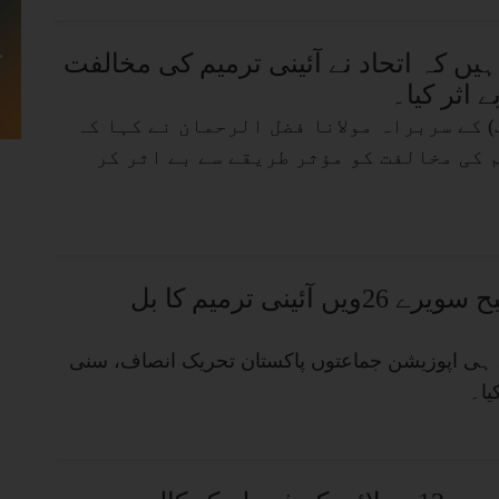
یں کہ اتحاد نے آئینی ترمیم کی مخالفت
 اثر کیا۔
) کے سربراہ مولانا فضل الرحمان نے کہا کہ
 کی مخالفت کو مؤثر طریقے سے بے اثر کر
قومی اسمبلی نے صبح سویرے 26ویں آئینی ترمیم کا بل
 ہی اپوزیشن جماعتوں پاکستان تحریک انصاف، سنی
یا۔