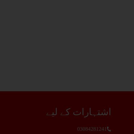
اشتہارات کے لیے
03084281241