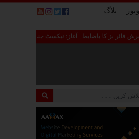
ویوز
بلاگ
ئر بز کا باضابطہ آغاز: نیکسٹ جنریشن بزنس ڈائریکٹر