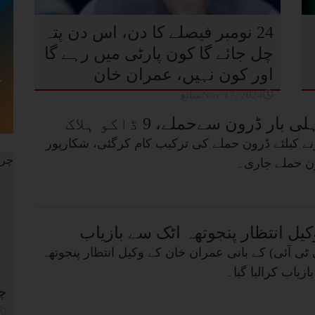
24 نومبر فیصلے کا دن، اس دن پتہ
چل جائے گا کون پارٹی میں رہے گا
اور کون نہیں، عمران خان
شائعNov 17, 2024
ار ڈرون سےحملے، 9 ڈاکو ہلاک
نے کیلئے ڈرون حملے کی ترکیب کام کرگئی، شکارپور
ون حملے جاری۔
کیل انتظار پنجوتھہ اٹک سے بازیاب
ٹی آئی) کے بانی عمران خان کے وکیل انتظار پنجوتھہ
زیاب کرالیا گیا۔
چر