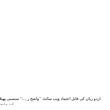
اردو زبان کی قابل اعتماد ویب سائٹ ’’واضح رہے‘‘ سنسنی پھیلا
مدنظر رکھتے ہ