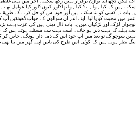
آکے لیکن کچھ اپنا توازن برقرار نہیں رکھ سکتے۔ آخر میں یہی غلطی
سکتے ہیں کہ کیا ہوا ہے؟ کیا ہوا تھا؟اور کیوں؟اور کیا عوامل تھ
عمر میں محبت کو پا لیا۔اپنے اندر ان سوالوں کے جواب ڈھونڈیں آپ
نوجوان لڑکے اور لڑکیاں میں یہ بات ڈال دینی ہیں کی عزت بہت بڑی
سے پہلے کہ بہت دیر ہو جائے۔ ایسے بہت سے مسئلے ہوتے ہیں کہ بہت
نہیں سوچو گے تو بعد میں آپ خود اس کے ذمہ دار ہونگے۔خاص کر کہ 
تنگ نظر ہوتے ہیں کہ کوئی اس طرح کی باتیں اپنے گھر میں بتا بھی 