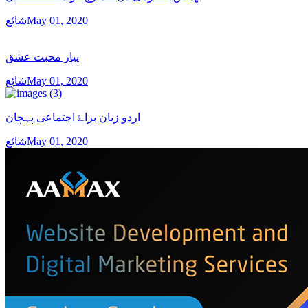
شائعMay 01, 2020
پیار محبت عشق
شائعMay 01, 2020
اردو زبان براۓ اجتماعی پہچان
شائعMay 01, 2020