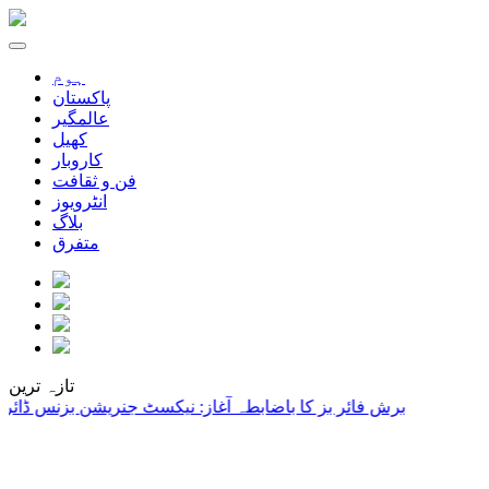
ہوم
پاکستان
عالمگیر
کھیل
کاروبار
فن و ثقافت
انٹرویوز
بلاگ
متفرق
تازہ ترین
برش فائر بز کا باضابطہ آغاز: نیکسٹ جنریشن بزنس ڈائریکٹری پلیٹ