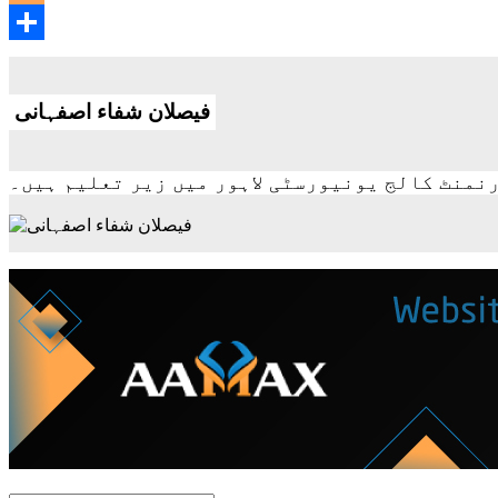
Blogger
Share
فیصلان شفاء اصفہانی
رنمنٹ کالج یونیورسٹی لاہور میں زیر تعلیم ہیں۔