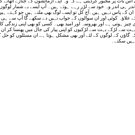
 اس بات پر مجبور کردیتی ہے کہ وہ اپنے آزمائشوں کے جنازے اٹھانے
ے۔اندر ہی اندر وہ خود سے لڑر رہے ہوتے ہیں۔ آپ ایسے بے شمار لو
 کے علاؤہ کوئی اور ان سوالوں کے جواب نہیں دے سکھے گا آپ سے ہی
 چیز ہوتی ہے اور بھروسہ اور امید بھی۔ کسی کو بھی اپنی زندگی کا
 سے لڑکے بہت سے لڑکیوں کو اپنی پیار کی جال میں پھنسا کر ان کا 
گاؤں کے لوگوں کے لئے اور بھی مشکل ہوتا ہے ان مسئلوں کو حل کرن
نہیں سکتے۔