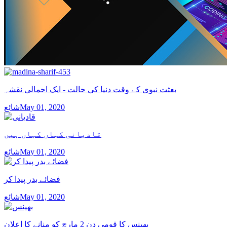
بعثت نبوی کے وقت دنیا کی حالت - ایک اجمالی نقشہ
شائعMay 01, 2020
قادیانی کہاں کہاں ہیں
شائعMay 01, 2020
فضائے بدر پیدا کر
شائعMay 01, 2020
بھینس کا قومی دن 2 مارچ کو منانے کا اعلان