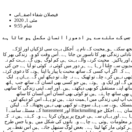
فیصلان شفاء اصفہانی
مئی 1, 2020
9:55 شام
 جس کے ملنے سے ہر ادھورا انسان مکمل ہو جاتا ہے
ھ سکتے ہو_محبت کے نام پہ آجکل بہت سی لڑکیاں اور لڑکے
نادانی زندگی بھر کا ناسور بن جاتا ہے۔أس وقت کو وہ زندگی بھر کا
ی اور پاکیزہ محبت کرنے والے بہت ہی کم لوگ ہوں گے۔بہت کم نہ
وں سے چلتا آ رہا ہے ہر دور میں کوئی نہ کوئی تو آیا ہے جن کی
ے کہ اگر آپ کسی کے ساتھ محبت یا پیار یا اپنا ہونے کا دعوی کرتے
 نہیں کرے چلے تو ٹھیک ہے نہ چلے تو دیکھ لیں گے۔یہاں پہ ایک
ں گے اور ایک وہ ہوتے ہیں جو کسی بھی انسان کے ساتھ جب ہاتھ
تھ اپنے مستقبل کو بھی دیکھتے ہیں۔اور اسے اپنی زندگی کا ساتھی
بھی ساتھ چاہتے ہیں تو کوئی بھی انسان أس انسان کا ساتھ
 آپ اپنی زندگی میں اہمیت دیتے ہیں تو پہلے اس کو دیکھ لیں۔
سلک ہونے سے پہلے سوچے تو کبھی بھی نہیں پچھتائے گے۔ لیکن
مسئلہ آج کل کی نئی نسل میں یہ ہے کہ جب بھی پہلے کسی کو اپنی زندگی میں اہمیت دیتے ہیں تو یہ نہیں دیکھتے کہ وہ کس طرح کا انسان ہے۔آجکل جو Blackmailing اور harassment کے مسئلے سامنے آ
 ہے۔اور یہاں سے ہی عروج پر پروان کرتا ہے وہ کہتے ہیں نہ کہ
کی ہر معلومات ہوتی ہے چاہے وہ باتوں کی شکل میں ہو یا جس طرح
 کوئی مار کھا لیتا ہے۔ بعض لوگ سنبھل جاتے ہیں اس نقطے پر