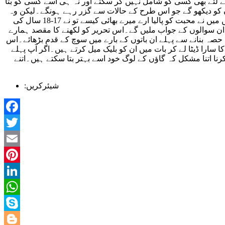
 کے لئے بھی کسی کو شامل نہیں کر سکتے اور نہ ہی اسے کسی کو بتا
گوں کو دیکھو گے جو اس طرح کے حالات سے گزر رہے ہونگے۔لیکن وہ
یہ بات نہ کسی کو بتا سکتے ہیں اور خود اس کو حل کرنے کے طریقے ان کے پاس نہیں ہیں۔آج کل تو ایسے لوگ بھی ملتے ہیں جو کہتے ہیں میں نے محبت کو پالیا ارے میرے بھائی کیسے تو نے 17-18 سال کی
 ان سوالوں کے جواب ملیں گے۔اس تحریر کو لکھنے کا مقصد ہمارے
 حصہ بنانے سے پہلے ان باتوں کے بارے میں سوچ کے قدم بڑھائے۔اس
سارا ڈیٹا لے کر بات میں ان کو بلیک میل کرتے ہیں۔اگر آپ پہلے
ا اتنا مشکل کہ گاؤں کے لوگ خود اسے بہتر بتا سکتے ہیں۔اتنے
:شیئرکریں
Facebook
Twitter
Email
Pinterest
LinkedIn
WhatsApp
Skype