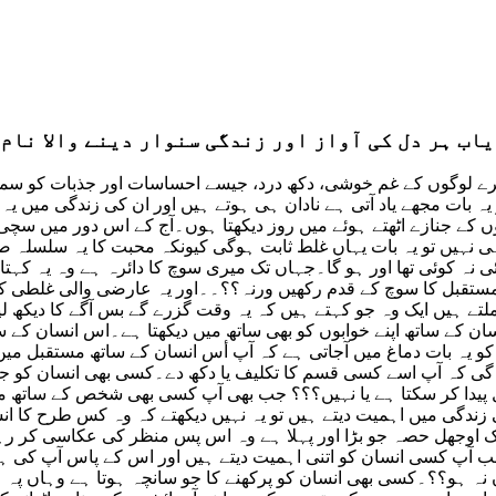
یاب ہر دل کی آواز اور زندگی سنوار دینے والا نام
ے لوگوں کے غم خوشی، دکھ درد، جیسے احساسات اور جذبات کو سمج
یہ بات مجھے یاد آتی ہے نادان ہی ہوتے ہیں اور ان کی زندگی میں یہ 
ں کے جنازے اٹھتے ہوئے میں روز دیکھتا ہوں۔آج کے اس دور میں سچ
 نہیں تو یہ بات یہاں غلط ثابت ہوگی کیونکہ محبت کا یہ سلسلہ صدی
نہ کوئی تھا اور ہو گا۔جہاں تک میری سوچ کا دائرہ ہے وہ یہ کہتا ہ
مستقبل کا سوچ کے قدم رکھیں ورنہ؟؟۔۔اور یہ عارضی والی غلطی کبھی
تے ہیں ایک وہ جو کہتے ہیں کہ یہ وقت گزرے گے بس آگے کا دیکھ لی
ن کے ساتھ اپنے خوابوں کو بھی ساتھ میں دیکھتا ہے۔اس انسان کے سا
و یہ بات دماغ میں آجاتی ہے کہ آپ أس انسان کے ساتھ مستقبل میں 
ے گی کہ آپ اسے کسی قسم کا تکلیف یا دکھ دے۔کسی بھی انسان کو جب
پیدا کر سکتا ہے یا نہیں؟؟؟ جب بھی آپ کسی بھی شخص کے ساتھ من
ک اوجھل حصہ جو بڑا اور پہلا ہے وہ اس پس منظر کی عکاسی کر رہا
ا ہے جب آپ کسی انسان کو اتنی اہمیت دیتے ہیں اور اس کے پاس آپ 
 ہو؟؟۔کسی بھی انسان کو پرکھنے کا جو سانچہ ہوتا ہے وہاں پہ ہر