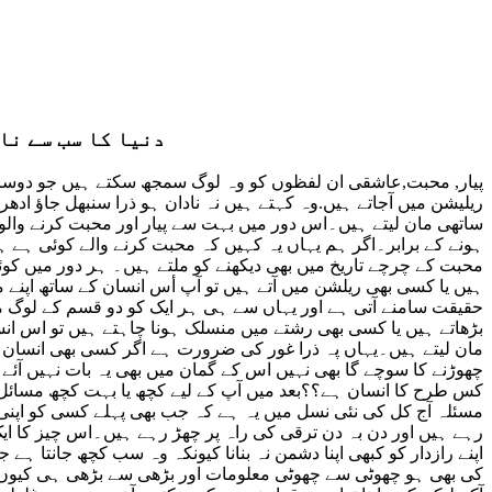
دنیا کا سب سے نا
پیار, محبت,عاشقی ان لفظوں کو وہ لوگ سمجھ سکتے ہیں جو دوسر
ریلیشن میں آجاتے ہیں.وہ کہتے ہیں نہ نادان ہو ذرا سنبھل جاؤ ادھر 
ساتھی مان لیتے ہیں۔اس دور میں بہت سے پیار اور محبت کرنے والو
ہونے کے برابر۔اگر ہم یہاں یہ کہیں کہ محبت کرنے والے کوئی ہے ہی
محبت کے چرچے تاریخ میں بھی دیکھنے کو ملتے ہیں۔ ہر دور میں کوئی 
ہیں یا کسی بھی ریلشن میں آتے ہیں تو آپ أس انسان کے ساتھ اپنے 
حقیقت سامنے آتی ہے اور یہاں سے ہی ہر ایک کو دو قسم کے لوگ مل
بڑھاتے ہیں یا کسی بھی رشتے میں منسلک ہونا چاہتے ہیں تو اس انسا
مان لیتے ہیں۔یہاں پہ ذرا غور کی ضرورت ہے اگر کسی بھی انسان ک
چھوڑنے کا سوچے گا بھی نہیں اس کے گمان میں بھی یہ بات نہیں آئ
کس طرح کا انسان ہے؟؟بعد میں آپ کے لیے کچھ یا بہت کچھ مسائل 
رہے ہیں اور دن بہ دن ترقی کی راہ پر چھڑ رہے ہیں۔اس چیز کا ای
اپنے رازدار کو کبھی اپنا دشمن نہ بنانا کیونکہ وہ سب کچھ جانت
کی بھی ہو چھوٹی سے چھوٹی معلومات اور بڑھی سے بڑھی ہی کیوں نہ