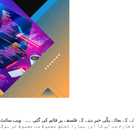
نے کے بجائے پکّی خبر دینے کے فلسفے پر قائم کی گئی ہے۔ ویب سائٹ
وئے پیش کئے جاتے ہیں۔امید ہے کہ wazehrahe.pk کے پلیٹ فارم سے آپ کا اور ہمارا تعلق مضبوط سے مضبوط تر ہو