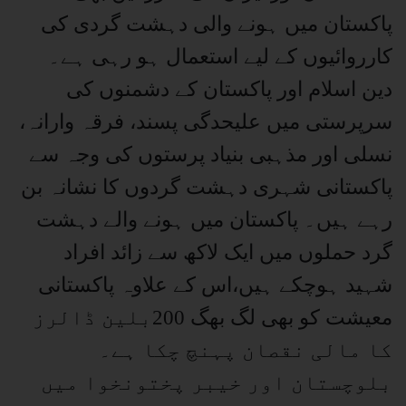
پاکستان میں ہونے والی دہشت گردی کی
کارروائیوں کے لیے استعمال ہو رہی ہے۔
دین اسلام اور پاکستان کے دشمنوں کی
سرپرستی میں علیحدگی پسند، فرقہ وارانہ،
نسلی اور مذہبی بنیاد پرستوں کی وجہ سے
پاکستانی شہری دہشت گردوں کا نشانہ بن
رہے ہیں۔ پاکستان میں ہونے والے دہشت
گرد حملوں میں ایک لاکھ سے زائد افراد
شہید ہوچکے ہیں،اس کے علاوہ پاکستانی
معیشت کو بھی لگ بھگ 200بلین ڈالرز
کا مالی نقصان پہنچ چکا ہے۔
بلوچستان اور خیبر پختونخوا میں