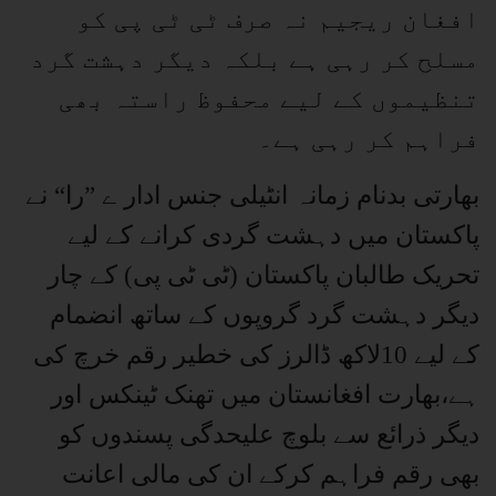
افغان ریجیم نہ صرف ٹی ٹی پی کو
مسلح کر رہی ہے بلکہ دیگر دہشت گرد
تنظیموں کے لیے محفوظ راستہ بھی
فراہم کر رہی ہے۔
بھارتی بدنام زمانہ انٹیلی جنس ادار ے ”را“ نے
پاکستان میں دہشت گردی کرانے کے لیے
تحریک طالبان پاکستان (ٹی ٹی پی) کے چار
دیگر دہشت گرد گروپوں کے ساتھ انضمام
کے لیے 10لاکھ ڈالرز کی خطیر رقم خرچ کی
ہے،بھارت افغانستان میں تھنک ٹینکس اور
دیگر ذرائع سے بلوچ علیحدگی پسندوں کو
بھی رقم فراہم کرکے ان کی مالی اعانت