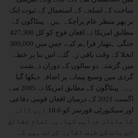
ساخت کے اسلحے کے استعمال کے ثبوت ایک
بر پھر منظر عام پرآچکے ہیں۔ پینٹاگون کے
مطابق امریکا نے افغان فوج کو کل 427,300
جنگی ہتھیار فراہم کیے، جس میں 300,000
انخلا کے وقت باقی رہ گئے، اس بنا پر خطے
میں گزشتہ دو سالوں کے دوران دہشت
گردی میں وسیع پیمانے پر اضافہ دیکھا گیا
ہے۔ پینٹاگون کے مطابق امریکا نے 2005 سے
اگست 2021 کے درمیان افغان قومی دفاعی
اور سیکیورٹی فورسز کو 18.6 ارب ڈالر
کا سامان فراہم کیا۔یہ تمام حقائق
اس بات کی طرف اشارہ کرتے ہیں کہ