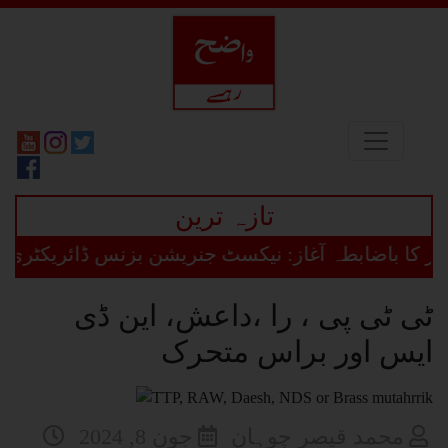
تازہ ترین
ضابطہ آغاز: نیکسٹ جنریشن بزنس ڈائریکٹری پلیٹ فارم
ٹی ٹی پی ، را ،داعش، این ڈی
ایس اور براس متحرک
محمد قیصر چوہان
جون 8, 2024