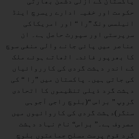
پاکستان کے ازلی دشمن بھارتی
حکومت اور خفیہ ادارے ریسرچ اینڈ
انیلسس ونگ ”را “ اور امریکاکی
سرپرستی اور سپورٹ حاصل ہے۔ ان
عناصر میں پائی جانے والی منفی سوچ
کا بھرپور فائدہ اٹھاتے ہوئے ملک
کے اندر دہشت گردی کی کارروائیاں
کی جاتی ہیں۔ پاکستان میں ”را “ کی
دہشت گرد ذیلی تنظیموں کا اتحادی
گروپ ” براس “(بلوچ راجی آجوہی
سنگر)دہشت گردی کی کاروائیوں میں
مصروف ہے۔” براس“ نام نہاد دہشت
گرد قوم پرست مسلح جماعتوں بلوچ