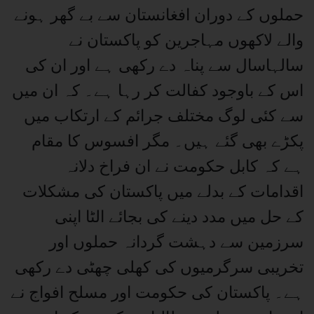
حملوں کے دوران افغانستان سے بے گھر ہونے
والے لاکھوں مہاجرین کو پاکستان نے
سالہاسال سے پناہ دے رکھی ہے اور ان کی
اس کے باوجود کفالت کر رہا ہے۔ کہ ان میں
سے کئی لوگ مختلف جرائم کے ارتکاب میں
پکڑے بھی گئے ہیں۔ مگر افسوس کا مقام
ہے کہ کابل حکومت نے ان فراخ دلانہ
اقدامات کے بدلے میں پاکستان کی مشکلات
کے حل میں مدد دینے کی بجائے الٹا اپنی
سرزمین سے دہشت گردانہ حملوں اور
تخریبی سرگرمیوں کی کھلی چھٹی دے رکھی
ہے۔ پاکستان کی حکومت اور مسلح افواج نے