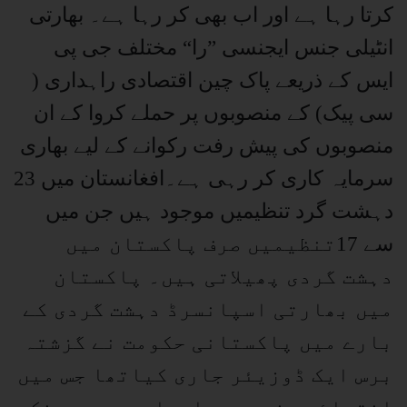
کرتا رہا ہے اور اب بھی کر رہا ہے۔ بھارتی
انٹیلی جنس ایجنسی ”را“ مختلف جی پی
ایس کے ذریعے پاک چین اقتصادی راہداری (
سی پیک) کے منصوبوں پر حملے کروا کے ان
منصوبوں کی پیش رفت رکوانے کے لیے بھاری
سرمایہ کاری کر رہی ہے۔افغانستان میں 23
دہشت گرد تنظیمیں موجود ہیں جن میں
سے 17تنظیمیں صرف پاکستان میں
دہشت گردی پھیلاتی ہیں۔ پاکستان
میں بھارتی اسپانسرڈ دہشت گردی کے
بارے میں پاکستانی حکومت نے گزشتہ
برس ایک ڈوزیئر جاری کیاتھا جس میں