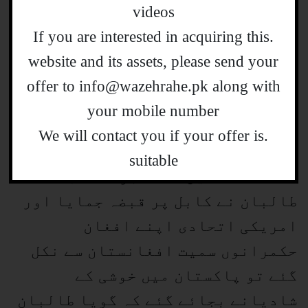
videos
.If you are interested in acquiring this
website and its assets, please send your
offer to info@wazehrahe.pk along with
خیبر پختونخوا میں دہشت گردی کی لہر
your mobile number
دوبارہ کیسے آئی؟ کیوں آئی؟ اور اس کا
.We will contact you if your offer is
مستقبل کیا ہوگا؟یہ جاننے کے لیے ہمیں
suitable
اگست 2021 میں جانا ہوگا۔ جب
طالبان نے کابل پر قبضہ جمایا اور
امریکی اتحادی اپنے افغان
حکمرانوں سمیت افغانستان سے نکل
گئے تو پاکستان میں خوشی کے
شادیانے بجائے گئے کہ گویا طالبان