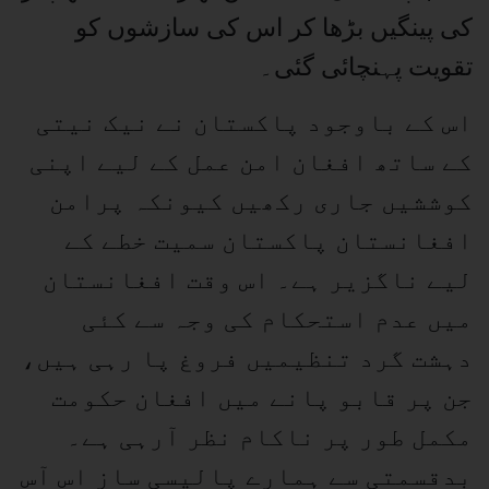
کی پینگیں بڑھا کر اس کی سازشوں کو
تقویت پہنچائی گئی۔
اس کے باوجود پاکستان نے نیک نیتی
کے ساتھ افغان امن عمل کے لیے اپنی
کوششیں جاری رکھیں کیونکہ پرامن
افغانستان پاکستان سمیت خطے کے
لیے ناگزیر ہے۔ اس وقت افغانستان
میں عدم استحکام کی وجہ سے کئی
دہشت گرد تنظیمیں فروغ پا رہی ہیں،
جن پر قابو پانے میں افغان حکومت
مکمل طور پر ناکام نظر آرہی ہے۔
بدقسمتی سے ہمارے پالیسی ساز اس آس