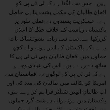
ہیں۔ جس سے لگتا ہے کہ ٹی ٹی پی کو
افغان طالبان کی مکمل پشت پناہی حاصل
ہے۔ عسکریت پسندوں نے عملی طور پر
پاکستانی ریاست کے خلاف جنگ کا اعلان
کررکھا ہے۔سب سے زیادہ تشویشناک بات
یہ ہے کہ پاکستان کے اندر ہونے والے کچھ
حملوں میں افغان طالبان بھی ٹی ٹی پی کا
ساتھ دے رہے ہیں۔ اس کی بنیادی وجہ یہ
ہے کہ ٹی ٹی پی کے لوگوں نے افغانستان سے
امریکا کو نکالنے میں طالبان کی مدد کی اور
اب طالبان انھیں شیلٹر فراہم کر رہے ہیں،
پاکستان میں ہونے والے دہشت گرد حملوں
میں افغانستان سے لائے جانے والے امریکی