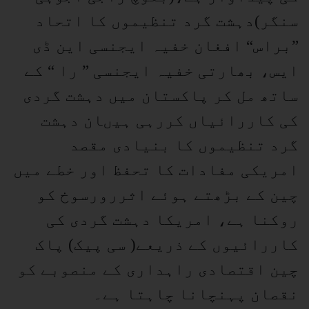
سنگر)دہشت گرد تنظیموں کا اتحاد
”براس“ افغان خفیہ ایجنسی این ڈی
ایس، بھارتی خفیہ ایجنسی ” را “ کے
ساتھ مل کر پاکستان میں دہشت گردی
کی کاررائیاں کررہی ہیںان دہشت
گرد تنظیموں کا بنیادی مقصد
امریکی مفادات کا تحفظ اور خطے میں
چین کے بڑھتے ہوئے اثررورسوخ کو
روکنا ہے، امریکا دہشت گردی کی
کاررائیوں کے ذریعے( سی پیک) پاک
چین اقتصادی راہداری کے منصوبے کو
نقصان پہنچانا چاہتا ہے۔