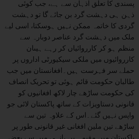
پسندی کا تعلق اذہان سے ہے، جب کوئی
ذہن ہی دہشت گرد بن جائے گا تو دہشت
گردی کا خاتمہ ممکن نہیں ہوسکتا، اسی لیے
ملک میں دہشت گرد عناصر دوبارہ سے
منظم ہو کر کارروائیاں کر رہے ہیںان
کارروائیوں میں ملکی سیکیورٹی اداروں پر
حملے سر فہرست ہیں۔افغانستان میں جب
طالبان حکومت قائم ہوئی تو تحریک انصاف
کی حکومت ساڑھے چار لاکھ افغانیوں کو
قانونی دستاویزات کے ساتھ پاکستان لائی جو
واپس نہیں گئے۔اس کے علاوہ تین سے
ساڑھے تین ملین افغانی غیر قانونی طور پر
پاکستان میں مقیم ہیں ،انہی میں سے بعض