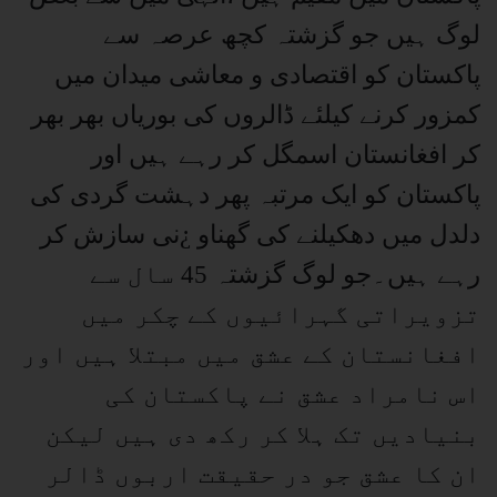
لوگ ہیں جو گزشتہ کچھ عرصہ سے
پاکستان کو اقتصادی و معاشی میدان میں
کمزور کرنے کیلئے ڈالروں کی بوریاں بھر بھر
کر افغانستان اسمگل کر رہے ہیں اور
پاکستان کو ایک مرتبہ پھر دہشت گردی کی
دلدل میں دھکیلنے کی گھناو ¿نی سازش کر
رہے ہیں۔جو لوگ گزشتہ 45 سال سے
تزویراتی گہرائیوں کے چکر میں
افغانستان کے عشق میں مبتلا ہیں اور
اس نامراد عشق نے پاکستان کی
بنیادیں تک ہلا کر رکھ دی ہیں لیکن
ان کا عشق جو در حقیقت اربوں ڈالر