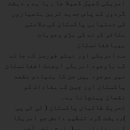
امریکی کھیل کھیلا جا رہا ہے ، دہشت
گردوں کے پاس جدید ترین ہتھیاروں
کی دستیابی پاکستان کی سلامتی
متاثر کرنے کی بڑی وجوہات
ہیںافغانستان
سے امریکی اور نیٹو فورسز کے جانے
کے باوجود امریکی ایجنٹ افغانستان
میں موجود ہیں جن کا بنیادی مقصد
پاکستان اور چین کے مفادات کو
نقصان پہنچانا ہے۔
تحریک طالبان پاکستان ( ٹی ٹی پی
)،دہشت گرد تنظیم داعش جو امریکا
کی پیداوار ہے،(بلوچ راجی آجوہی