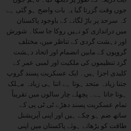
جوں وقت گزرتا گیا یہ بات واضح ہو گئی ہے
کہ سرحد پر باڑ لگانے کے باوجود پاکستان
میں دراندازی کو نہیں روکا جا سکا۔ شورش
اور دہشت گردی کے تناظر میں، مختلف
گروپوں کے مابین انضمام اور اتحاد دہشت
گرد تنظیموں کی ملکیت اور لمبی عمر کے
کلیدی اجزا ہیں۔ ایک عسکریت پسند گروپ
جتنا زیادہ متحد ہوتا ہے اتنا ہی زیادہ مہلک
ہوتا جاتا ہے۔ پچھلے چار سالوں میں تقریباً
تمام عسکریت پسند دھڑے ٹی ٹی پی کے
ساتھ ضم ہو چکے ہیں اور اپنی آپریشنل
طاقت کو بڑھاتے ہوئے پاکستان میں اپنی