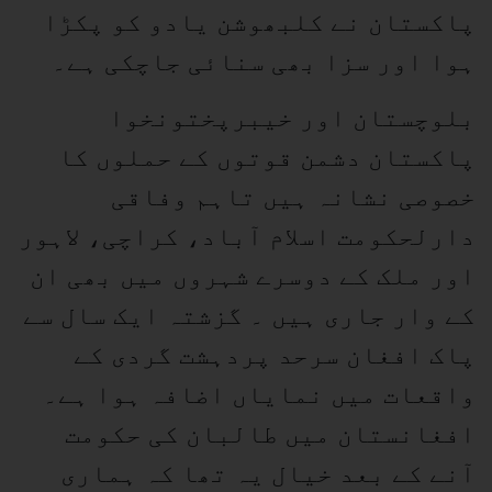
پاکستان نے کلبھوشن یادو کو پکڑا
ہوا اور سزا بھی سنائی جاچکی ہے۔
بلوچستان اور خیبرپختونخوا
پاکستان دشمن قوتوں کے حملوں کا
خصوصی نشانہ ہیں تاہم وفاقی
دارلحکومت اسلام آباد، کراچی، لاہور
اور ملک کے دوسرے شہروں میں بھی ان
کے وار جاری ہیں ۔ گزشتہ ایک سال سے
پاک افغان سرحد پردہشت گردی کے
واقعات میں نمایاں اضافہ ہوا ہے۔
افغانستان میں طالبان کی حکومت
آنے کے بعد خیال یہ تھا کہ ہماری