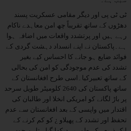
ٹی ٹی پی اور دیگر مقامی عسکریت پسند
دھڑوں کے ساتھ تقریباً چھ امن معاہدے ناکام
رہے ہیں اور پرتشدد واقعات میں اضافہ ہوا
ہے۔پاکستان نے اپنے انسداد دہشت گردی کے
فوائد ضایع ہو جانے کا احساس کیے بغیر
تشدد کی عدم موجودگی کو امن کی بحالی
کے ساتھ تعبیرکیا۔اسی طرح افغانستان کے
ساتھ پاکستان کی 2640 کلومیٹر طویل سرحد
پر باڑ لگانے کو امریکی انخلا اور طالبان کی
اقتدار میں واپسی کے بعد افغانستان سے عدم
تحفظ اور تشدد کے پھیلاو ¿ کو کم کرنے کے
ایک ذریعہ کے طور پر دیکھا گیا۔ تاہم جوں