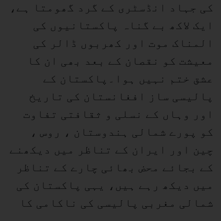
کی جہاد انڈسٹری کے گرد گھومتا ہے،
ایک لاکھ بے گناہ پاکستانیوں کی
المناک موت اور کھربوں ڈالر کی
معیشت کو نقصان کے بعد بھی ان کا
عشق ختم نہیں ہوا۔پاکستان کے
پالیسی ساز افغانستان کی تاریخ
اور وہاں کے نسلی و ثقافتی تفاوت
کو پورے شمالی ہندوستان ، روس ،
چین اور ایران کے تناظر میں دیکھنے
کے بجائے محض بھائی چارے کے تناظر
میں دیکھ رہے ہیں، یہی پاکستان کی
شمالی مغربی پالیسی کی ناکامی کا
سبب ہے۔