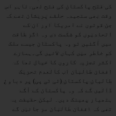
کی فتح پاکستان کی فتح تھی۔تاہم اس
وقت بھی سنجیدہ حلقے پریشان تھے کہ
جن قوتوں نے امریکا اور ان کے
اتحادیوں کو شکست دی وہ اگر طاقت
میں آگئیں تو وہ پاکستان جیسے ملک
کو خاطر میں کہاں لائیں گی۔ہمارے
اکثر تجزیہ کاروں کا خیال تھا کہ
افغان طالبان اب کالعدم تحریک
طالبان پاکستان (ٹی ٹی پی) پر دباو ¿
ڈالیں گے کہ وہ پاکستان کے آگے
ہتھیار پھینک دیں۔ لیکن حقیقت یہ
تھی کہ افغان طالبان مر جائیں گے