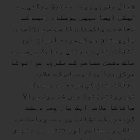
شمال مغربی سرحد محفوظ ہوگئی ہے
لیکن ایسا نہیں ہوسکا۔ رقبے کے
لحاظ سے پاکستان کا سب سے بڑاصوبہ
بلوچستان جس کی سرحد ایران اور
افغانستان سے ملتی ہے ایک عرصہ سے
ملک دشمن عناصر کے مکروہ عزائم کا
مرکز بنا ہوا ہے۔اس کے علاوہ
افغانستان کی سرحد سے منسلک
خیبرپختونخوا میں ضم ہونے والا
فاٹاکا علاقہ ایک بار پھر دہشت
گرودوں کے نشانے پر ہے۔ ریاست سے
نالاں وہ عناصر اور تنظیمیں جنہیں