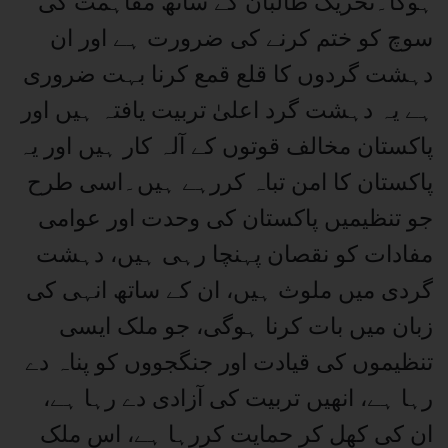
ہوگا۔تحریک طالبان کے ساتھ مفاہمت کی
سوچ کو ختم کرنے کی ضرورت ہے اور ان
دہشت گردوں کا قلع قمع کرنا بہت ضروری
ہے یہ دہشت گرد اعلیٰ تربیت یافتہ ہیں اور
پاکستان مخالف قوتوں کے آلہ کار ہیں اور یہ
پاکستان کا امن تباہ کررہے ہیں۔اسی طرح
جو تنظیمیں پاکستان کی وحدت اور عوامی
مفادات کو نقصان پہنچا رہی ہیں، دہشت
گردی میں ملوث ہیں، ان کے ساتھ انہی کی
زبان میں بات کرنا ہوگی، جو ملک ایسی
تنظیموں کی قیادت اور جنگجووں کو پناہ دے
رہا ہے، انھیں تربیت کی آزادی دے رہا ہے،
ان کی کھل کر حمایت کررہا ہے، اس ملک