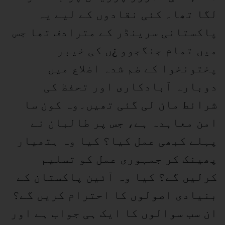
لگا تھا۔ کئی نقادوں کے لیے یہ
پاکستانی سرینڈر کے مترادف تھا جس
میں تمام جنگجوو ¿ں کی خیبر
پختونخوا کے ضم شدہ اضلاع میں
دوبارہ آبادکاری اور تحفظ کی
شرائط مان لی گئی تھیں۔وہ کون سا
امن معاہدہ ہے، جس پر طالبان نے
پہلے کبھی عمل کیا؟ کیا وہ ہتھیار
پھینک کر جمہوری عمل کو تسلیم
کرلیں گے؟ کیا وہ آئین پاکستان کے
بنیادی اصولوں کا احترام کریں گے؟
ان سب سوالوں کا ایک ہی جواب ہے اور