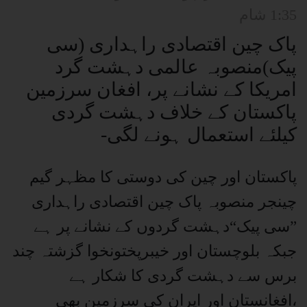
1:35 شام
پاک چین اقتصادی راہداری (سی
پیک)منصوبہ عالمی دہشت گرد
امریکا کے نشانے پر، افغان سرزمین
پاکستان کے خلاف دہشت گردی
کیلئے استعمال ہونے لگی-
پاکستان اور چین کی دوستی کا مظہر گیم
چینجر منصوبہ پاک چین اقتصادی راہداری
”سی پیک“دہشت گردوں کے نشانے پر ہے
جبکہ بلوچستان اور خیبرپختونخوا گزشتہ چند
برس سے دہشت گردی کا شکار ہے
،افغانستان اور ایران کی سرزمین بھی