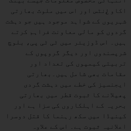
انتہائی مخصوص معلومات جیسے بینک
اکاو ¿نٹس اور اس میں ملوث بھارتی
شہریوں کے شواہد موجود ہیں جو دہشت
گردوں کو مالی معاونت فراہم کرتے
ہیں۔ اس ڈوزیئر میں ٹی ٹی پی، بلوچ
شرپسندوں اور دیگر گروپوں کے
تربیتی کیمپوں کی تعداد اور
مقامات بھی شامل ہیں۔بھارتی
ایجنسیز کی خطے میں دہشت گردی
پھیلانے کا ثبوت قطر میں بھارتی
بحریہ کے اہلکاروں کی سزا ہے اور
کینیڈا میں سکھ رہنما کا قتل دوسرا
اعلانیہ ثبوت ہے۔ اس کے علاوہ