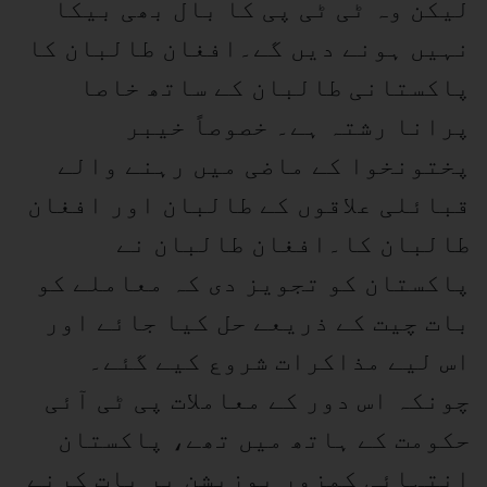
لیکن وہ ٹی ٹی پی کا بال بھی بیکا
نہیں ہونے دیں گے۔افغان طالبان کا
پاکستانی طالبان کے ساتھ خاصا
پرانا رشتہ ہے۔ خصوصاً خیبر
پختونخوا کے ماضی میں رہنے والے
قبائلی علاقوں کے طالبان اور افغان
طالبان کا۔افغان طالبان نے
پاکستان کو تجویز دی کہ معاملے کو
بات چیت کے ذریعے حل کیا جائے اور
اس لیے مذاکرات شروع کیے گئے۔
چونکہ اس دور کے معاملات پی ٹی آئی
حکومت کے ہاتھ میں تھے، پاکستان
انتہائی کمزور پوزیشن پر بات کرنے