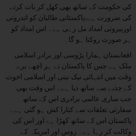
کی حکومت کے ساتھ بھی کھل کر بات کرنے
کی ضرورت ہے،پاکستانی طالبان کو اندرونی
اوربیرونی امداد مل رہی ہے۔ اس امداد کو
ہر صورت روکنا ہو گا۔
افغانستان ہمارا پڑوسی اور برادر اسلامی
ملک ہے جس کا پاکستان نے ہر اچھے برے
وقت میں انتہائی نیک نیتی اور اسلامی اخوت
کے جذبے سے ساتھ دیا ہے۔ اس وقت بھی
جب ساری عالمی برادری اس کے ساتھ
سفارتی تعلقات سے کنارا کش ہو گئی ہے۔
پاکستان اس کے ساتھ کھڑا ہے اور اس کی
وکالت کر رہا ہے۔ روس اور امریکہ کے