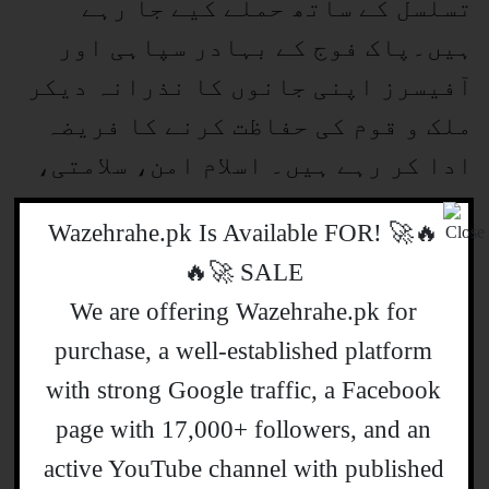
تسلسل کے ساتھ حملے کیے جا رہے
ہیں۔پاک فوج کے بہادر سپاہی اور
آفیسرز اپنی جانوں کا نذرانہ دیکر
ملک و قوم کی حفاظت کرنے کا فریضہ
ادا کر رہے ہیں۔ اسلام امن، سلامتی،
احترام انسانیت کا مذہب ہے لیکن
🔥🚀 !Wazehrahe.pk Is Available FOR
چند انتہا پسند عناصر کی وجہ سے
SALE 🚀🔥
پوری دنیا میں اسلام کا امیج خراب
We are offering Wazehrahe.pk for
ہو رہا ہے۔
purchase, a well-established platform
with strong Google traffic, a Facebook
page with 17,000+ followers, and an
active YouTube channel with published