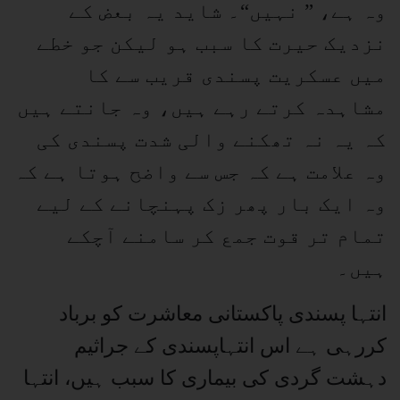
وہ ہے، ” نہیں“۔ شاید یہ بعض کے
نزدیک حیرت کا سبب ہو لیکن جو خطے
میں عسکریت پسندی قریب سے کا
مشاہدہ کرتے رہے ہیں، وہ جانتے ہیں
کہ یہ نہ تھکنے والی شدت پسندی کی
وہ علامت ہے کہ جس سے واضح ہوتا ہے کہ
وہ ایک بار پھر زک پہنچانے کے لیے
تمام تر قوت جمع کر سامنے آچکے
ہیں۔
انتہا پسندی پاکستانی معاشرت کو برباد
کررہی ہے اس انتہاپسندی کے جراثیم
دہشت گردی کی بیماری کا سبب ہیں، انتہا