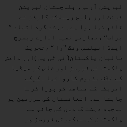
لبریشن آرمی، بلوچستان لبریشن
فرنٹ اور بلوچ ریبلکن گارڈز نے
قائم کیا ہوا ہے۔ دہشت گرد اتحاد ”
براس“ ،بھارتی خفیہ ادارے ریسرچ
اینڈ انیلسس ونگ ”را “ ،تحریک
طالبان پاکستان( ٹی ٹی پی )اور داعش
پاکستانی فورسز اور خاص کر میڈیا
کے خلاف مذموم کاروائیاں کرکے
امریکا کے مقاصد کو پورا کرنا
چاہتا ہے۔ افغانستان کی سرزمین پر
موجود دہشت گردوں کی جانب سے
پاکستان کی سیکورٹی فورسز پر