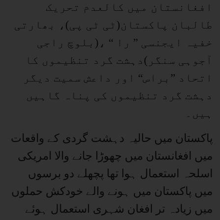
افغانستان میں کالعدم تحریک
طالبان پاکستان(ٹی ٹی پی)، بھارتی
خفیہ ایجنسی ” را “ ،(بلوچ راجی
آجوہی سنگر)دہشت گرد تنظیموں کا
اتحاد ”براس“ اور داعش سمیت دیگر
دہشت گرد تنظیموں کی پناہ گاہیں
ہیں۔
پاکستان میں حالیہ دہشت گردی کے واقعات
میں افغانستان میں چھوڑا جانے والا امریکی
اسلحہ استعمال ہوا تھا پچھلے دو برسوں
میں پاکستان میں ہونے والے خودکش حملوں
میں زیادہ تر افغان شہری استعمال ہوئے