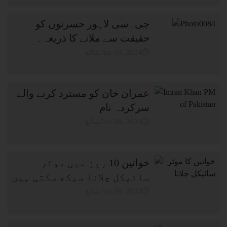
جی۔سی لاہور حسرتوں کو
حقیقت سے ملانے کا ذریعہ۔
شائعJun 08, 2024
عمران خان کو مسترد کرنے والے
سرکردہ نام
شائعJun 08, 2024
خواتین 10 روز میں موٹر
سائیکل چلانا سیکھ سکتی ہیں
شائعJun 08, 2024