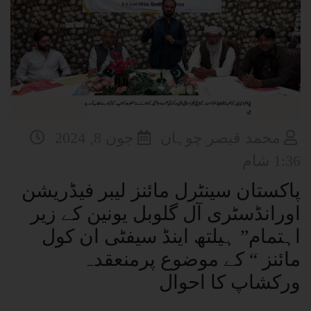
محمد قیصر چوہان
جون 8, 2024
1:36 شام
پاکستان سینٹرل مائنز لیبر فیڈریشن
اورانڈسٹری آل گلوبل یونین کے زیر
اہتمام” ہیلتھ اینڈ سیفٹی ان کول
مائنز “ کے موضوع پرمنعقدہ
ورکشاپ کا احوال