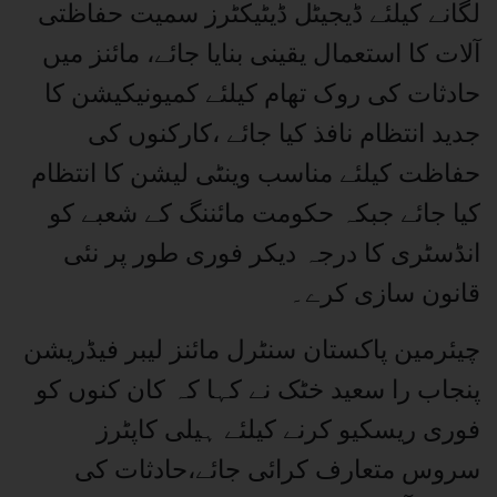
لگانے کیلئے ڈیجیٹل ڈیٹیکٹرز سمیت حفاظتی
آلات کا استعمال یقینی بنایا جائے، مائنز میں
حادثات کی روک تھام کیلئے کمیونیکیشن کا
جدید انتظام نافذ کیا جائے ،کارکنوں کی
حفاظت کیلئے مناسب وینٹی لیشن کا انتظام
کیا جائے جبکہ حکومت مائننگ کے شعبے کو
انڈسٹری کا درجہ دیکر فوری طور پر نئی
قانون سازی کرے۔
چیئرمین پاکستان سنٹرل مائنز لیبر فیڈریشن
پنجاب را سعید خٹک نے کہا کہ کان کنوں کو
فوری ریسکیو کرنے کیلئے ہیلی کاپٹرز
سروس متعارف کرائی جائے،حادثات کی