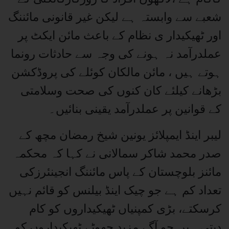
شعبے سے وابستہ ہے لیکن غیر قانونی مائننگ
اور ٹھیکیدار ی نظام کے باعث مائن ایکٹ پر
عملدرآمد نہ ہونے کی وجہ سے حادثات رونما
ہوتے ہیں ، مائن مالکان کوئلے کی پروڈکشن
بڑھانے کیلئے کان کنوں کی صحت وسلامتی
کے قوانین پر عملدرآمد یقینی بنائیں۔
لیبر اینڈ ایمپلائز یونین شیخ رمضان مچھ کے
صدر محمد شاکر سمالانی نے کہا کہ محکمہ
مائنز بلوچستان کے پاس مائننگ انجینئرزکی
تعداد کم ہے جو چیک اینڈ بیلنس کو قائم نہیں
کرسکتے، بڑی کمپنیاں ٹھیکیداروں کو کام
دیتی ہیں جو آگے مزید چھوٹے ٹھیکیداروں کو