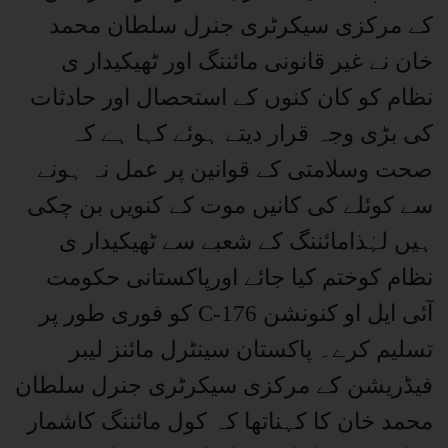
کے مرکزی سیکرٹری جنرل سلطان محمد
خان نے غیر قانونی مائننگ اور ٹھیکیدار ی
نظام کو کان کنوں کے استحصال اور حادثات
کی بڑی وجہ قرار دیتے ہوئے کہا ہے کہ
صحت وسلامتی کے قوانین پر عمل نہ ہونے
سے کوئلے کی کانیں موت کے کنویں بن چکی
ہیں لہٰذامائننگ کے شعبے سے ٹھیکیدار ی
نظام کوختم کیا جائے اورپاکستانی حکومت
آئی ایل او کنونشن C-176 کو فوری طور پر
تسلیم کرے۔ پاکستان سینٹرل مائنز لیبر
فیڈریشن کے مرکزی سیکرٹری جنرل سلطان
محمد خان کا کہناتھا کہ کول مائننگ کاشمار