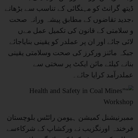
ڈیتھ گرانٹ کو مہنگائی کے تناسب سے بڑھانے
،جدید تقاضوں کے مطابق پیشہ ورانہ صحت
و سلامتی کے قانون کی تکمیل عمل مےں
لائی جائے اور ان پر عملدر کو یقینی بنایاجائے
جبکہ مائنز ورکرز کی صحت وسلامتی یقینی
بنانے کیلئے مائن ایکٹ پر سختی سے
عملدرآمد کرایا جائے۔
ممبرنیشنل کمیشن ہیومن رائٹس بلوچستان
فرخندہ اورنگزیب نے ورکشاپ کے شرکاءسے