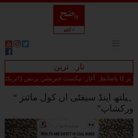
تازہ ترین
اضابطہ آغاز: نیکسٹ جنریشن بزنس ڈائریکٹری پلیٹ فار
ہیلتھ اینڈ سیفٹی ان کول مائنز “
ورکشاپ”