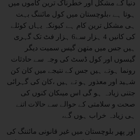
دنیا کے مشکل اور خطرناک ترین کاموں میں
ہوتا ہے ،بلوچستان میں کول مائننگ بہت
ہی مشکل ترین کام ہے کیونکہ یہاں کوئلے
کی کانیں 4 ہزار سے6 ہزار فٹ تک گہری
ہیں جس میں متھن گیس سمیت دیگر
گیسوں اور کول ڈسٹ کی وجہ سے حادثات
رونما ہوتے ہیں جس کے نتیجے میں کان کن
شہید اور معذور ہو تے ہیں ،کان کی گہرائی
جتنی زیادہ ہو گی اس میںکان کنوں کی
صحت و سلامتی کے حوالے سے حالات اتنے
ہی زیادہ خراب ہوں گے،
اور پھر بلوچستان میں غیر قانونی مائننگ کی