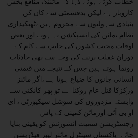
خطاب کرتے ہوئے کہا کہ مائننگ منافع بخش
کاروبار ہے لیکن بدقسمتی سے کان کن
بنیادی سہولتوں سے محروم ہیں ،ٹھیکیداری
نظام ،مائن کی انسپکشن نہ ہونے اور بعض
اوقات محنت کشوں کی جانب سے کام کے
دوران غفلت برتنے کی وجہ سے بھی حادثات
رونما ہوتے ہیں جس کے نتیجے میں قیمتی
انسانی جانوں کا ضیاع ہوتا ہے ،اگر مائنز
ورکزکا قتل عام روکنا ہے تو پھر کانکنی سے
وابستہ مزدوروں کی سوشل سیکیورٹی ، ای
او بی آئی اورمائن کمپنی کے پاس
رجسٹریشن سمیت انشورنش کو یقینی بنایا
جائے۔پاکستان سینٹرل مائنز لیبر فیڈریشن