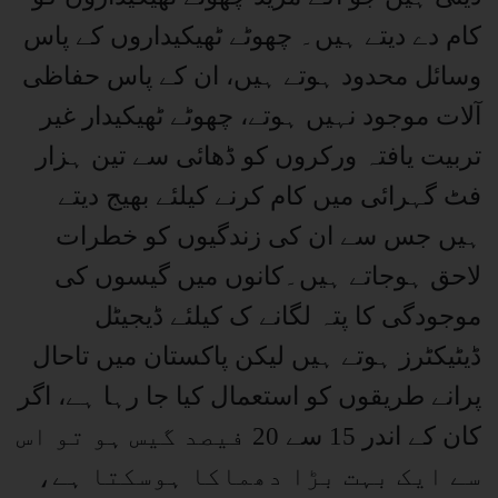
کام دے دیتے ہیں۔ چھوٹے ٹھیکیداروں کے پاس
وسائل محدود ہوتے ہیں، ان کے پاس حفاظی
آلات موجود نہیں ہوتے، چھوٹے ٹھیکیدار غیر
تربیت یافتہ ورکروں کو ڈھائی سے تین ہزار
فٹ گہرائی میں کام کرنے کیلئے بھیج دیتے
ہیں جس سے ان کی زندگیوں کو خطرات
لاحق ہوجاتے ہیں۔کانوں میں گیسوں کی
موجودگی کا پتہ لگانے ک کیلئے ڈیجیٹل
ڈیٹیکٹرز ہوتے ہیں لیکن پاکستان میں تاحال
پرانے طریقوں کو استعمال کیا جا رہا ہے، اگر
کان کے اندر 15 سے 20 فیصد گیس ہو تو اس
سے ایک بہت بڑا دھماکا ہوسکتا ہے،