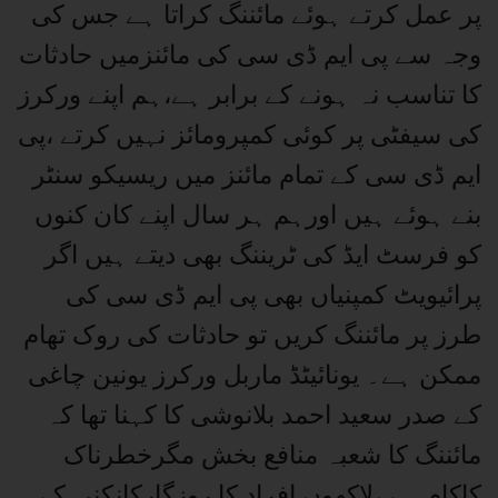
پر عمل کرتے ہوئے مائننگ کراتا ہے جس کی
وجہ سے پی ایم ڈی سی کی مائنزمیں حادثات
کا تناسب نہ ہونے کے برابر ہے،ہم اپنے ورکرز
کی سیفٹی پر کوئی کمپرومائز نہیں کرتے ،پی
ایم ڈی سی کے تمام مائنز میں ریسیکو سنٹر
بنے ہوئے ہیں اورہم ہر سال اپنے کان کنوں
کو فرسٹ ایڈ کی ٹریننگ بھی دیتے ہیں اگر
پرائیویٹ کمپنیاں بھی پی ایم ڈی سی کی
طرز پر مائننگ کریں تو حادثات کی روک تھام
ممکن ہے۔ یونائیٹڈ ماربل ورکرز یونین چاغی
کے صدر سعید احمد بلانوشی کا کہنا تھا کہ
مائننگ کا شعبہ منافع بخش مگرخطرناک
کاکام ہے ،لاکھوں افراد کا روزگارکانکنی کے