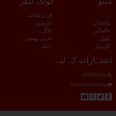
مینو
کوئک لنکز
ہوم
فن و ثقافت
پاکستان
انٹرویوز
عالمگیر
بلاگز
کھیل
تحریر بھیجیں
کاروبار
رابطہ
اشتہارات کے لیے
03084281241
info@wazehrahe.pk