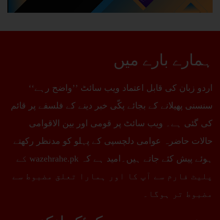
ہمارے بارے میں
اردو زبان کی قابل اعتماد ویب سائٹ ’’واضح رہے‘‘
سنسنی پھیلانے کے بجائے پکّی خبر دینے کے فلسفے پر قائم
کی گئی ہے۔ ویب سائٹ پر قومی اور بین الاقوامی
حالات حاضرہ عوامی دلچسپی کے پہلو کو مدنظر رکھتے
ہوئے پیش کئے جاتے ہیں۔امید ہے کہ wazehrahe.pk کے
پلیٹ فارم سے آپ کا اور ہمارا تعلق مضبوط سے
مضبوط تر ہوگا۔