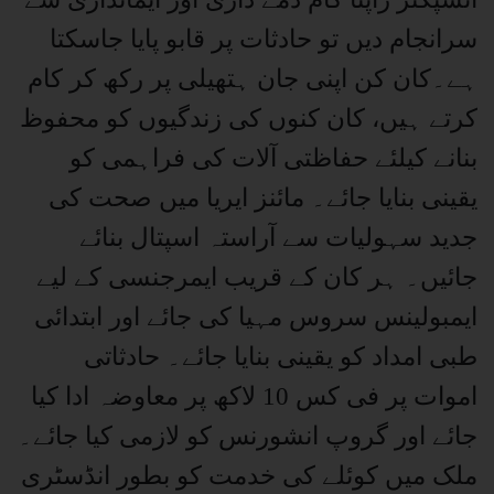
سرانجام دیں تو حادثات پر قابو پایا جاسکتا
ہے۔کان کن اپنی جان ہتھیلی پر رکھ کر کام
کرتے ہیں، کان کنوں کی زندگیوں کو محفوظ
بنانے کیلئے حفاظتی آلات کی فراہمی کو
یقینی بنایا جائے۔ مائنز ایریا میں صحت کی
جدید سہولیات سے آراستہ اسپتال بنائے
جائیں۔ ہر کان کے قریب ایمرجنسی کے لیے
ایمبولینس سروس مہیا کی جائے اور ابتدائی
طبی امداد کو یقینی بنایا جائے۔ حادثاتی
اموات پر فی کس 10 لاکھ پر معاوضہ ادا کیا
جائے اور گروپ انشورنس کو لازمی کیا جائے۔
ملک میں کوئلے کی خدمت کو بطور انڈسٹری