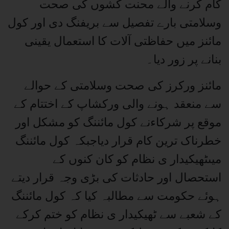
کام کرنے والے محنت کشوں کی صحت
وسلامتی بارے تفصیل سے بریفنگ دی اور کول
مائنز میں حفاظتی آلات کا استعمال یقینی
بنانے پر زور دیا۔
مائنز ورکرز کی صحت وسلامتی کے حوالے
سے منعقد ہونے والی ورکشاپ کے اختتام کے
موقع پر شرکاءنے کول مائننگ کو مشکل اور
خطرناک ترین کام قرار دیاجبکہ کول مائننگ
میںٹھیکیدار ی نظام کو کان کنوں کے
استحصال اور حادثات کی بڑی وجہ قرار دیتے
ہوئے حکومت سے مطالبہ کیا کہ کول مائننگ
کے شعبے سے ٹھیکیدار ی نظام کو ختم کرکے