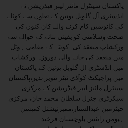
پاکستان سینٹرل مائنز لیبر فیڈریشن نے
انڈسٹری آل گلوبل یونین کے تعاون سے کوئلے
کی کانوںمیں کام کرنے والے کان کنوں کی
صحت وسلامتی کو یقینی بنانے کے حوالے سے
ورکشاپ منعقد کی۔کوئٹہ کے مقامی ہوٹل
میں منعقد کی جانے والی دوروزہ ورکشاپ
میں انڈسٹری آل گلوبل یونین کے پاکستان
میں پراجیکٹ کوآڈی نیٹر تنویر نذیر،پاکستان
سینٹرل مائنز لیبر فیڈریشن کے مرکزی
سیکرٹری جنرل سلطان محمد خان، مرکزی
چیئرمین عبدالستار،ممبرنیشنل کمیشن
ہیومن رائٹس بلوچستان فرخندہ