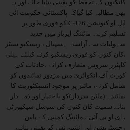
کانکنوں کے تحفظ کو یقینی بنایا جائے اور یہ
بھی مطالبہ کیا گیاکہ پاکستانی حکومت آئی
ایل او کنونشن C-176 کو فوری طور پر
تسلیم کرے۔ مائننگ ایریاز میں جدید
سہولیات سے آراستہ ہسپتال ، ریسکیو سنٹر
،کان کنوں کو فوری ریسکیو کرنے کیلئے ہیلی
کاپٹرز سروس متعارف کرانے ،حادثات کی
کورٹ آف انکوائری میں مزدور نمائندوں کو
شامل کرنے، مائنز پر موجود انسپکٹوریٹ کا
نمائندہ (مائن سردار)کو بااختیار اور ذمہ دار
بنانے سمیت کان کنوں کی سوشل سیکیورٹی
، ای او بی آئی ، مائننگ کمپنی کے پاس
رجسٹریشن اور انشورنس کو یقینی بنانے،