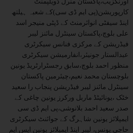
اورنگزیب،پاکستان منرل ڈویلپمنٹ
کارپوریشن(پی ایم ڈی سی)کے شعبہ ہیلتھ
اینڈ سیفٹی انوائرمنٹ کے ڈپٹی منیجر اسد
علی بلوچ،پاکستان سینٹرل مائنز لیبر
فیڈریشن کے مرکزی فنانس سیکرٹری
عبدالستار جونیئر،انفارمیشن سیکرٹری
منظور احمد بلوچ،سابق رجسٹرارٹریڈ یونین
بلوچستان محمد نعیم،چیئرمین پاکستان
سینٹرل مائنز لیبر فیڈریشن پنجاب را سعید
خٹک ،یونائیٹڈ ماربل ورکرز یونین چاغی کے
صدر سعید احمد بلانوشی،پی ایم ڈی سی
ایمپلائز یونین شاہرگ کے جوائنٹ سیکرٹری
حاجی یونس، لیبر اینڈ ایمپلائز یونین ایس ایم