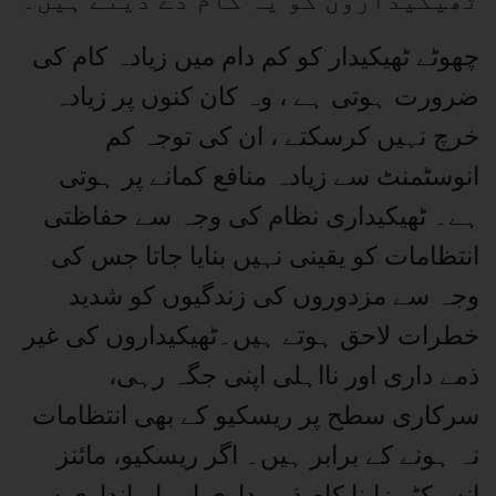
ٹھیکیداروں کو یہ کام دے دیتے ہیں۔
چھوٹے ٹھیکیدار کو کم دام میں زیادہ کام کی
ضرورت ہوتی ہے ، وہ کان کنوں پر زیادہ
خرچ نہیں کرسکتے ، ان کی توجہ کم
انوسٹمنٹ سے زیادہ منافع کمانے پر ہوتی
ہے۔ ٹھیکیداری نظام کی وجہ سے حفاظتی
انتظامات کو یقینی نہیں بنایا جاتا جس کی
وجہ سے مزدوروں کی زندگیوں کو شدید
خطرات لاحق ہوتے ہیں۔ٹھیکیداروں کی غیر
ذمے داری اور نااہلی اپنی جگہ رہی،
سرکاری سطح پر ریسکیو کے بھی انتظامات
نہ ہونے کے برابر ہیں۔ اگر ریسکیو، مائنز
انسپکٹر زاپنا کام ذمے داری اور ایمانداری سے