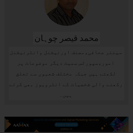
محمد قیصر چوہان
سینئر صحافی،مصنف اورنیشنل وانٹرنیشنل
امور،سپورٹس سمیت دیگر موضوعات پر
لکھتے ہیں جبکہ مختلف شعبوں سے تعلق
رکھنے والی شخصیات کے انٹرویوز بھی کرتے
ہیں۔