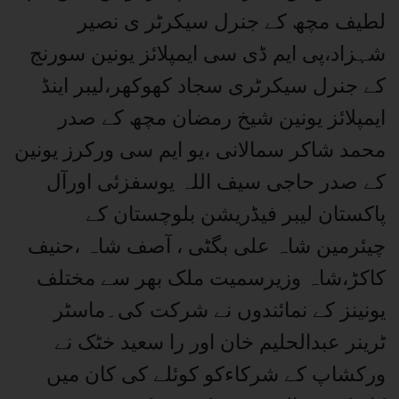
لطیف مچھ کے جنرل سیکرٹر ی نصیر
شہزاد،پی ایم ڈی سی ایمپلائز یونین سورنج
کے جنرل سیکرٹری سجاد کھوکھر،لیبر اینڈ
ایمپلائز یونین شیخ رمضان مچھ کے صدر
محمد شاکر سمالانی ،یو ایم سی ورکرز یونین
کے صدر حاجی سیف اللہ یوسفزئی اورآل
پاکستان لیبر فیڈریشن بلوچستان کے
چیئرمین شاہ علی بگٹی ، آصف شاہ ،حنیف
کاکڑ،شاہ وزیرسمیت ملک بھر سے مختلف
یونینز کے نمائندوں نے شرکت کی۔ماسٹر
ٹرینر عبدالحلیم خان اور را سعید خٹک نے
ورکشاپ کے شرکاءکو کوئلے کی کان میں