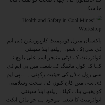
جا سکے۔
پاکستان منرل ڈویلپمنٹ کارپوریشن (پی ایم
ڈی سی)کے شعبہ ہیلتھ اینڈ سیفٹی
انوائرمنٹ کے ڈپٹی منیجر اسد علی بلوچ نے
کہا کہ کول مائننگ کے شعبے میں پی ایم ڈی
سی رول ماڈل کی حیثیت رکھتی ہے ،پی ایم
ڈی سی میں کان کنوں کی صحت وسلامتی
کو یقینی بنانے کیلئے ہیلتھ اینڈ سیفٹی
انوائرمنٹ کا شعبہ موجود ہے جو مائن ایکٹ