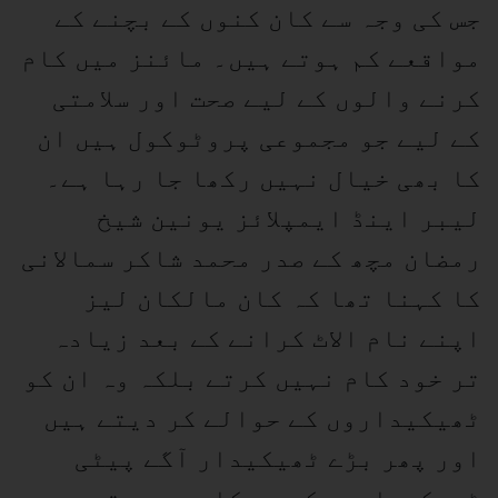
جس کی وجہ سے کان کنوں کے بچنے کے
مواقعے کم ہوتے ہیں۔ مائنز میں کام
کرنے والوں کے لیے صحت اور سلامتی
کے لیے جو مجموعی پروٹوکول ہیں ان
کا بھی خیال نہیں رکھا جا رہا ہے۔
لیبر اینڈ ایمپلائز یونین شیخ
رمضان مچھ کے صدر محمد شاکر سمالانی
کا کہنا تھا کہ کان مالکان لیز
اپنے نام الاٹ کرانے کے بعد زیادہ
تر خود کام نہیں کرتے بلکہ وہ ان کو
ٹھیکیداروں کے حوالے کر دیتے ہیں
اور پھر بڑے ٹھیکیدار آگے پیٹی