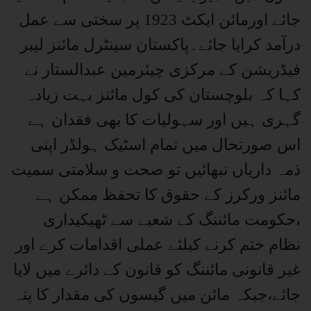
جائے اورمائن ایکٹ 1923 پر سختی سے عمل
درآمد کرایا جائے۔پاکستان سینٹرل مائنز لیبر
فیڈریشن کے مرکزی چیئرمین عبدالستار نے
کہا کہ بلوچستان کی کول مائنز بہت زیادہ
گہری ہیں اور سہولیات کا بھی فقدان ہے
اس صورتحال میں تمام اسٹیک ہولڈر اپنی
ذمہ داریاں نبھائیں تو صحت و سلامتی سمیت
مائنز ورکرز کے حقوق کا تحفظ ممکن ہے
،حکومت مائننگ کے شعبے سے ٹھیکیداری
نظام ختم کرنے کیلئے عملی اقدامات کرے اور
غیر قانونی مائننگ کو قانون کے دائرے میں لایا
جائے،جبکہ مائن میں گیسوں کی مقدار کا پتہ