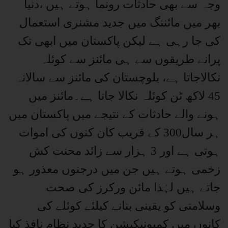
وجہ سے بھی حادثات رونما ہوتے ہیں ،دنیا
بھر میں مائننگ میں جدید مشنری استعمال
کی جا رہی ہے لیکن پاکستان میں ابھی تک
پرانے طریقوں سے ہی مائنز سے کوئلہ
نکالاجاتا ہے، بلوچستان کی مائنز سے سالانہ
45 لاکھ ٹن کوئلہ نکالا جاتا ہے۔مائنز میں
ہونے والے حادثات کے نتیجے میں پاکستان میں
ہر سال300 کے قریب کان کنوں کی اموات
ہوتی ہے اور 3 ہزار سے زائد محنت کش
زخمی ہوتے ہیں جن میں درجنوں معذور ہو
جاتے ہیں لہٰذا مائن ورکرز کی صحت
وسلامتی کو یقینی بنانے کیلئے کوئلے کی
کانوں میں کمیونیکیشن کا جدید نظام نافذ کیا