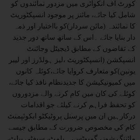
کورٹ آف انکوائری میں مزدور نمائندوں کو
شامل کیا جائے، مائنز پر موجود انسپکٹوریٹ
کا نمائندہ (مائن سردار)کو بااختیار اور ذمہ
دار بنایا جائے ۔اس کے ساتھ ساتھ دور جدید
کے تقاضوں کے مطابق ڈیجیٹل وجائنٹ
انسپکشن (انسپکٹوریٹ ،لیز ہولڈرز اور لیبر
یونین)کو متعارف کروایا جائے،کوئلہ کانوں
میں کمیونیکیشن کا جدیدنظام نافذ کیا جائے،
کوئلے کی کان میں کام کرنے والے مزدوروں
کو تحفظ فراہم کرنے کیلئے جو اقدامات
درکارہیں ان میں پرسنل پروٹیکٹو ایکوئپمنٹ
کام کی مخصوص ضرورت کے مطابق جیسے
مائننگ شوز، گمبوٹس، ہیلمٹ، سیفٹی بیلٹ،