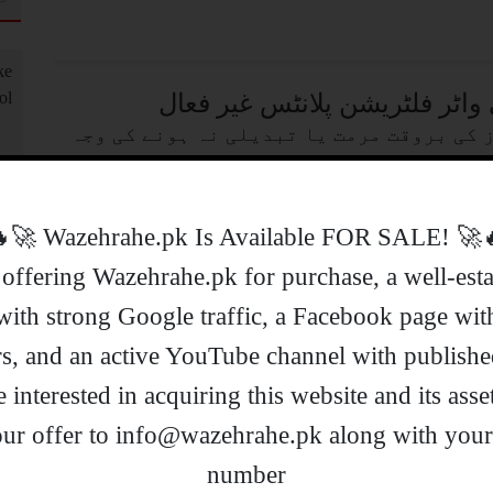
واٹر فلٹریشن پلانٹس غیر فعال
 کی بروقت مرمت یا تبدیلی نہ ہونے کی وجہ
 آلودہ پانی پینے پر مجبور ہیں۔
🔥🚀 !Wazehrahe.pk Is Available FOR
offering Wazehrahe.pk for purchase, a well-est
ملک میں موٹر سائیکل چلانے والی خواتین کی تعداد 350 ہوگئی۔ اب تک 3 ہزار
with strong Google traffic, a Facebook page wi
لانے کی تربیت حاصل کر چکی ہیں۔
rs, and an active YouTube channel with publishe
re interested in acquiring this website and its asse
ur offer to info@wazehrahe.pk along with you
number