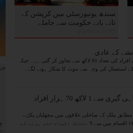
سندھ یونیورسٹی میں کرپشن کے
تانے بانے حکومت سے جاملے
شائعApr 06, 2019
نشے کے عادی
پاکستان میں نشے کے عادی افراد کی تعداد 80 لاکھ سے تجاوز کر گئی ہے۔ جبکہ
سندھ میں صنعت ماہی گیری سے 1 لاکھ 70 ہزار افراد
مطابق ملک کے ساحلی علاقوں میں مچھلیاں پکڑنے
چر
کی کثرت سے مچھلی کی 14 اقسام میں سے 9 مختلف اقسام ختم ہونے کے