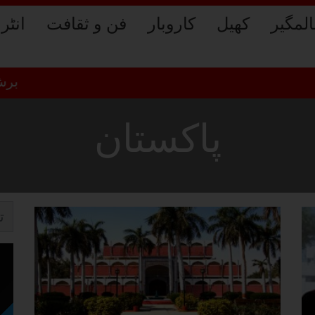
لمگیر
کھیل
کاروبار
فن و ثقافت
انٹر
برش فائر
پاکستان