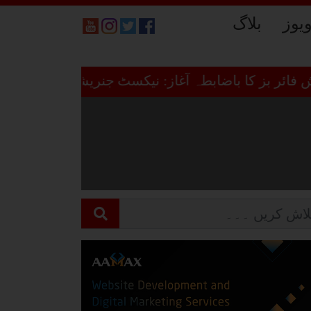
ویوز
بلاگ
 بز کا باضابطہ آغاز: نیکسٹ جنریشن بزنس ڈائریکٹری 