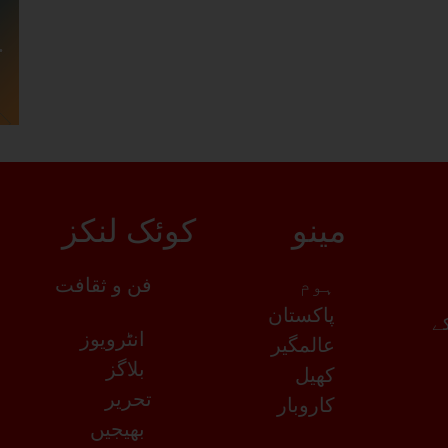
مینو
کوئک لنکز
ہوم
فن و ثقافت
پاکستان
کے
انٹرویوز
عالمگیر
بلاگز
کھیل
تحریر
کاروبار
بھیجیں