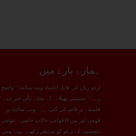
ہمارے بارے میں
اردو زبان کی قابل اعتماد ویب سائٹ ’’واضح
رہے‘‘ سنسنی پھیلانے کے بجائے پکّی خبر دینے 
فلسفے پر قائم کی گئی ہے۔ ویب سائٹ پر
قومی اور بین الاقوامی حالات حاضرہ عوامی
دلچسپی کے پہلو کو مدنظر رکھتے ہوئے پیش