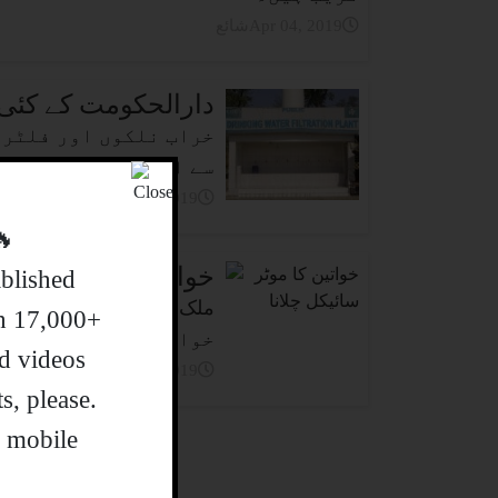
شائعApr 04, 2019
دارالحکومت کے کئی 
خراب نلکوں اور فلٹرز
سے اسلام آباد کے شہری
شائعApr 04, 2019
 SALE 🚀🔥
خواتین 10 روز میں موٹر سائیکل چلانا سیکھ سکتی ہیں
ablished
th 17,000+
خواتین موٹر سائیکل چ
d videos
شائعApr 04, 2019
ts, please
r mobile