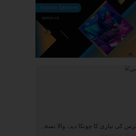
س کی تیاری کا چونکا دینے والا نسخہ
شائعApr 04, 2019