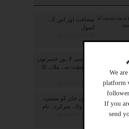
صحافت اور اس کے
اصول
شائعApr 04, 2019
جی۔سی لاہور حسرتوں
کو حقیقت سے ملانے کا
We are 
ذریعہ۔
platform 
شائعApr 04, 2019
followe
عمران خان کو مسترد
.If you a
کرنے والے سرکردہ نام
send yo
شائعApr 04, 2019