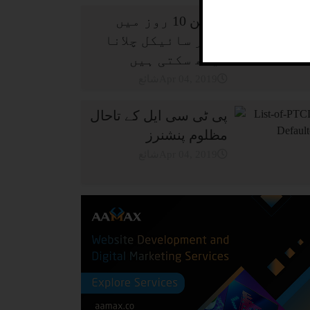
خواتین 10 روز میں
موٹر سائیکل چلانا
سیکھ سکتی ہیں
شائعApr 04, 2019
پی ٹی سی ایل کے تاحال
مظلوم پنشنرز
شائعApr 04, 2019