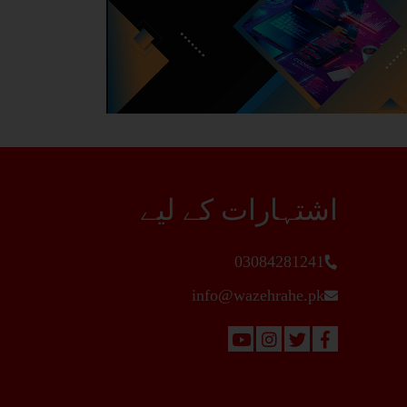
اشتہارات کے لیے
03084281241
info@wazehrahe.pk