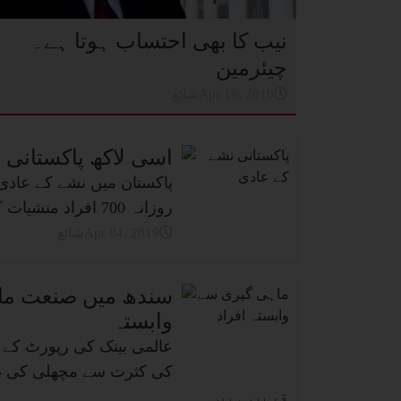
نیب کا بھی احتساب ہوتا ہے۔
چیئرمین
شائعApr 16, 2019
اسی لاکھ پاکستانی 
روزانہ 700 افراد منشیات کے استعمال کی وجہ سے موت کا شکار ہونے لگے۔
شائعApr 04, 2019
وابستہ
عالمی بینک کی رپورٹ کے 
قریب ہیں۔