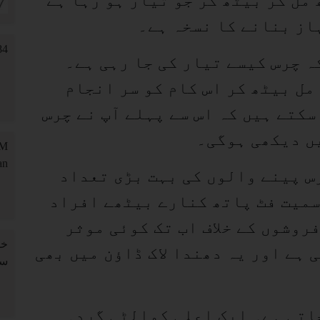
مل کر بیٹھ کر جو تیار ہو رہا ہے
از بنانے کا نسخہ ہے۔
ہ چرس کیسے تیار کی جا رہی ہے۔
مل بیٹھ کر اس کام کو سر انجام
سکتے ہیں کہ اس سے پہلے آپ نے چرس
ں دیکھی ہوگی۔
س پینے والوں کی بہت بڑی تعداد
سمیت فٹ پاتھ کنارے بیٹھے افراد
روشوں کے خلاف اب تک کوئی موثر
ہے اور یہ دھندا لاک ڈاؤن میں بھی
س پائی جاتی ہے۔ ایک اعلی کوالٹی گردہ