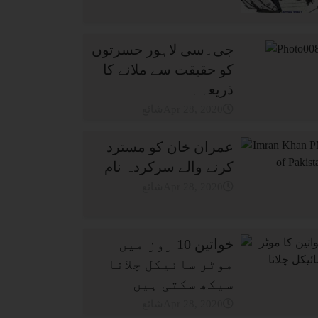
جی۔سی لاہور حسرتوں
کو حقیقت سے ملانے کا
ذریعہ۔
شائعApr 28, 2020
عمران خان کو مسترد
کرنے والے سرکردہ نام
شائعApr 28, 2020
خواتین 10 روز میں
موٹر سائیکل چلانا
سیکھ سکتی ہیں
شائعApr 28, 2020