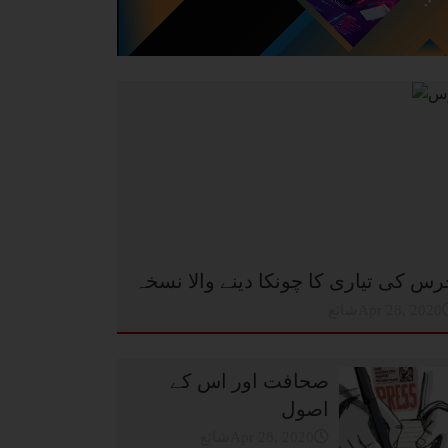
س کی تیاری کا چونکا دینے والا نسخہ
شائعApr 28, 2020
صحافت اور اس کے
اصول
شائعApr 28, 2020