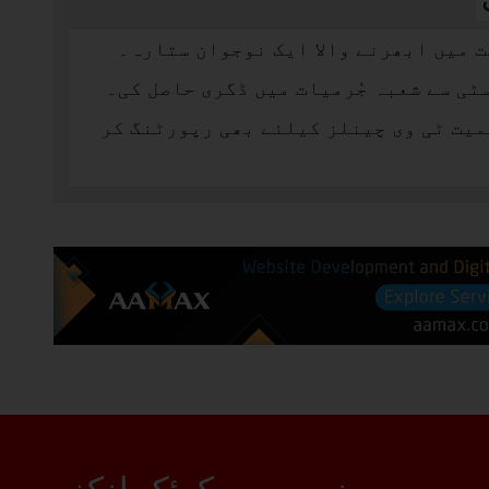
 میں ابھرنے والا ایک نوجوان ستارہ۔
ی سے شعبہ جُرمیات میں ڈگری حاصل کی۔
میت ٹی وی چینلز کیلئے بھی رپورٹنگ کر