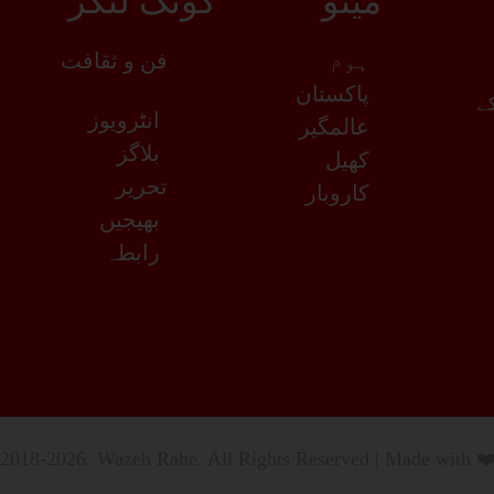
مینو
کوئک لنکز
ہوم
فن و ثقافت
پاکستان
کے
انٹرویوز
عالمگیر
بلاگز
کھیل
تحریر
کاروبار
بھیجیں
رابطہ
2018-2026. Wazeh Rahe. All Rights Reserved | Made with ❤