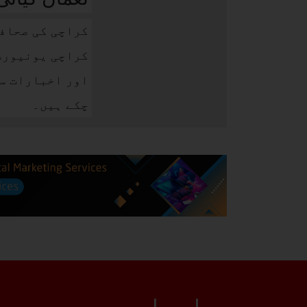
کراچی کی صحافت
کراچی یونیورسٹ
اور اخبارات س
چکے ہیں۔