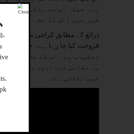
ہے۔ جبکہ اس سے ہلکی کوالٹی 
شہر میں آئس کا نشہ بھی نوجوا
 SALE 🚀🔥
ذرائع کے مطابق کراچی میں فی کلو 
l-
a
دستیاب ہے۔ اس کے علاوہ چرس ک
ive
یہ مقامی سرداروں میں تقسیم 
میں نکلتی ہے۔
ts
.pk