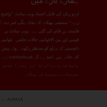
ہمارے بارے میں
اردو زبان کی قابل اعتماد ویب سائٹ ’’واضح
رہے‘‘ سنسنی پھیلانے کے بجائے پکّی خبر دینے 
فلسفے پر قائم کی گئی ہے۔ ویب سائٹ پر
قومی اور بین الاقوامی حالات حاضرہ عوامی
دلچسپی کے پہلو کو مدنظر رکھتے ہوئے پیش
کئے جاتے ہیں۔امید ہے کہ wazehrahe.pk کے
پلیٹ فارم سے آپ کا اور ہمارا تعلق
مضبوط سے مضبوط تر ہوگا۔
️ by
AAMAX