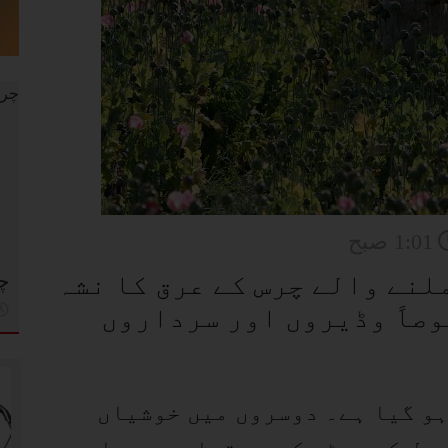
1:01 صبح
ملنے والے چرس کے عرق کا نشہ
چر
وصاً وڈیروں اور سرداروں
ہو گیا ہے۔ دوسروں میں خوشیاں