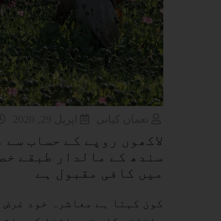
نعمان کیانی
اپریل 29, 2020
لاکھوں روپے کے حساب سے 
سندھ کے مالدار طبقے خص
میں کافی مقبول ہے
کون کہتا ہے معاشرہ خود غرض 