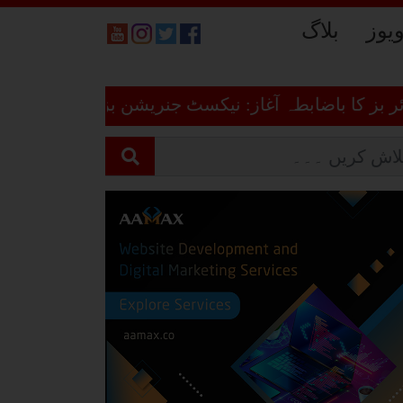
ویوز
بلاگ
 باضابطہ آغاز: نیکسٹ جنریشن بزنس ڈائریکٹری پلیٹ ف