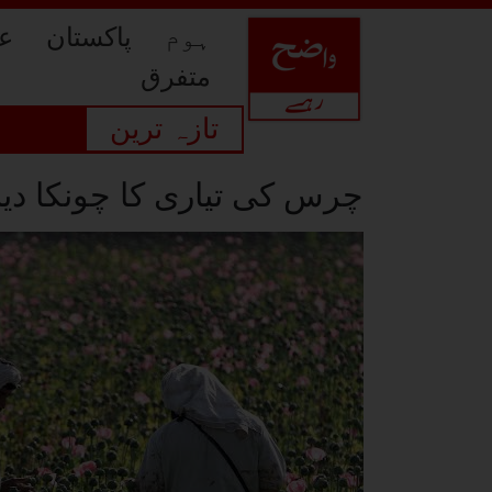
ہوم
پاکستان
عا
متفرق
تازہ ترین
چرس کی تیاری کا چونکا دین