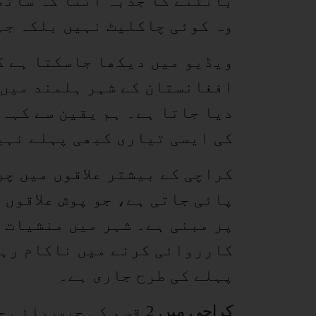
بانٹنے کا جذبہ اتنا کہ ساتھ 
وہ کوئی چاکلیٹ نہیں بلکہ جہ
ویڈیو میں دیکھا جاسکتا ہے ک
افغانستان کے شہر ہلمند میں 
دیا جاتا ہے۔ ہم یقین سے کہہ 
کی ایسی تیاری کبھی پہلے نہی
کراچی کے بیشتر علاقوں میں چر
پائی جاتی ہے، جو پوش علاقوں 
پر مبنی ہے۔ شہر میں منشیات ف
کارروائی کرنے میں ناکام رہی 
پہلے کی طرح جاری ہے۔
کراچی میں 2 قسم کی چر