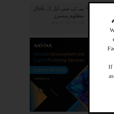
پی ٹی سی ایل کے تاحال
مظلوم پنشنرز
شائعApr 28, 2020
W
Fa
.I
as