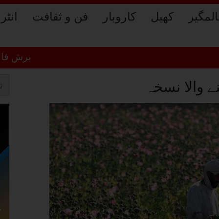
لمگیر
کھیل
کاروبار
فن و ثقافت
انٹر
برش فائر بز کا
ے والا نسخہ