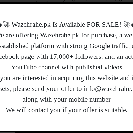
کی چرس کم ریٹوں پر دستیاب ہے۔
نوں کو کھوکھلا کر رہا ہے۔
🔥🚀 !Wazehrahe.pk Is Available FOR
گردہ لاکھ سے سوا لاکھ روپے کے درمیان
e are offering Wazehrahe.pk for purchase, a wel
فروخت کیا جا رہا ہے۔ جبکہ چرس 60 ہزار روپے فی کلو کے حساب سے
established platform with strong Google traffic, 
ے عرق کی قیمت سب سے بلند ہے اور
cebook page with 17,000+ followers, and an act
ہوتی ہے، کیونکہ یہ بہت کم مقدار
YouTube channel with published videos
f you are interested in acquiring this website and i
sets, please send your offer to info@wazehrahe
along with your mobile number
.We will contact you if your offer is suitable