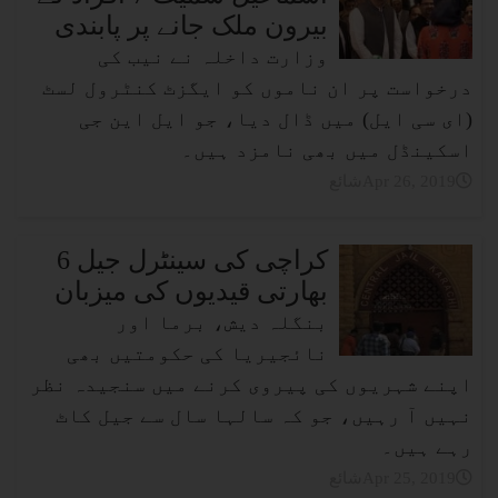
بیرون ملک جانے پر پابندی
وزارت داخلہ نے نیب کی
درخواست پر ان ناموں کو ایگزٹ کنٹرول لسٹ
(ای سی ایل) میں ڈال دیا، جو ایل این جی
اسکینڈل میں بھی نامزد ہیں۔
شائعApr 26, 2019
کراچی کی سینٹرل جیل 6
بھارتی قیدیوں کی میزبان
بنگلہ دیش، برما اور
نائجیریا کی حکومتیں بھی
اپنے شہریوں کی پیروی کرنے میں سنجیدہ نظر
نہیں آ رہیں، جو کہ سالہا سال سے جیل کاٹ
رہے ہیں۔
شائعApr 25, 2019