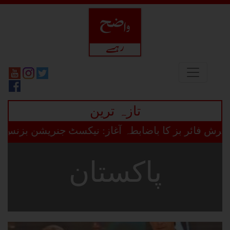
تازہ ترین
ائر بز کا باضابطہ آغاز: نیکسٹ جنریشن بزنس ڈائریک
پاکستان