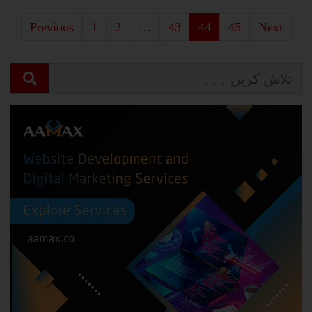
Previous
1
2
…
43
44
45
Next