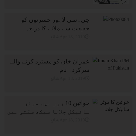
جی۔سی لاہور حسرتوں کو
حقیقت سے ملانے کا ذریعہ۔
شائعApr 18, 2019
عمران خان کو مسترد کرنے والے
سرکردہ نام
شائعApr 18, 2019
خواتین 10 روز میں موٹر
سائیکل چلانا سیکھ سکتی ہیں
شائعApr 18, 2019