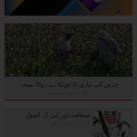
چرس کی تیاری کا چونکا دینے والا نسخہ
شائعApr 18, 2019
صحافت اور اس کے اصول
شائعApr 18, 2019