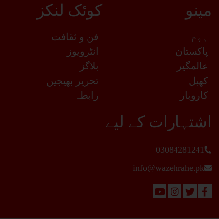
مینو
کوئک لنکز
ہوم
فن و ثقافت
پاکستان
انٹرویوز
عالمگیر
بلاگز
کھیل
تحریر بھیجیں
کاروبار
رابطہ
اشتہارات کے لیے
03084281241
info@wazehrahe.pk