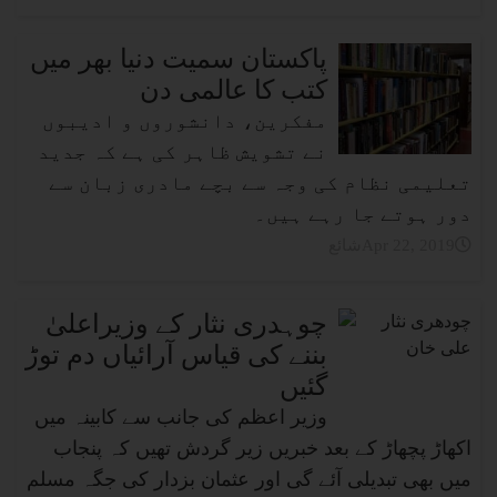
پاکستان سمیت دنیا بھر میں
کتب کا عالمی دن
مفکرین، دانشوروں و ادیبوں
نے تشویش ظاہر کی ہے کہ جدید
تعلیمی نظام کی وجہ سے بچے مادری زبان سے
دور ہوتے جا رہے ہیں۔
شائعApr 22, 2019
چوہدری نثار کے وزیراعلیٰ
بننے کی قیاس آرائیاں دم توڑ
گئیں
وزیر اعظم کی جانب سے کابینہ میں
اکھاڑ پچھاڑ کے بعد خبریں زیر گردش تھیں کہ پنجاب
میں بھی تبدیلی آئے گی اور عثمان بزدار کی جگہ مسلم