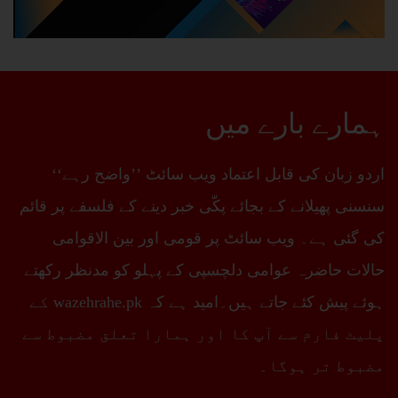
ہمارے بارے میں
اردو زبان کی قابل اعتماد ویب سائٹ ’’واضح رہے‘‘
سنسنی پھیلانے کے بجائے پکّی خبر دینے کے فلسفے پر قائم
کی گئی ہے۔ ویب سائٹ پر قومی اور بین الاقوامی
حالات حاضرہ عوامی دلچسپی کے پہلو کو مدنظر رکھتے
ہوئے پیش کئے جاتے ہیں۔امید ہے کہ wazehrahe.pk کے
پلیٹ فارم سے آپ کا اور ہمارا تعلق مضبوط سے
مضبوط تر ہوگا۔