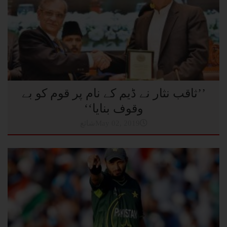
’’ثاقب نثار نے ڈیم کے نام پر قوم کو بے
وقوف بنایا‘‘
شائعMay 02, 2019