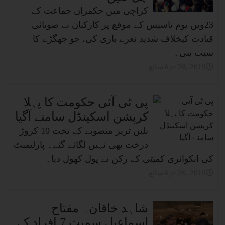
کراچی میں حکمراں جماعت کے
23ویں یوم تاسیس کے موقع پر کارکنان نے صوبائی
قیادت کیخلاف شدید نعرے بازی کی، جو جھگڑے کا
سبب بنی۔
شائعApr 28, 2019
پی ٹی آئی حکومت کا پہلا
کرپشن اسکینڈل سامنے آگیا
بلین ٹریز منصوبے کے تحت 10 کروڑ
درخت بھی نہیں لگائے گئے۔ پارلیمنٹ
کی انکوائری کمیٹی کے رکن نے پول کھول دیا۔
شائعApr 26, 2019
شاہد خاقان۔ مفتاح
اسماعیل سمیت 7 افراد کے