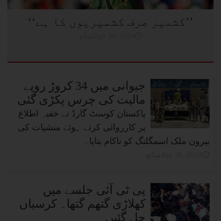
’’کشمیر صرف کشمیریوں کا ہے‘‘
شائعApr 30, 2019
جیوانی میں 34 کروڑ روپے
مالیت کی چرس پکڑی گئی
پاکستان کوسٹ گارڈ نے خفیہ اطلاع
پر کارروائی کرتے ہوئے منشیات کی
بیرون ملک اسمگلنگ کو ناکام بنایا۔
شائعApr 30, 2019
پی ٹی آئی جلسے میں
کھلاڑی گتھم گتھا۔ کرسیاں
چل گئیں