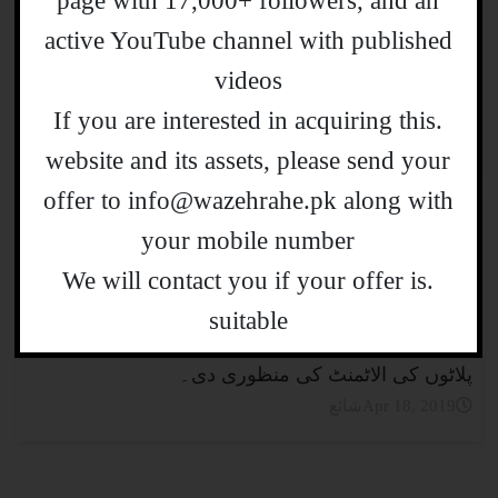
page with 17,000+ followers, and an
18 اپریل کو سرحد پار سے 15 دہشت
active YouTube channel with published
گرد بلوچستان میں داخل ہوئے اور
videos
پاک بحریہ کے 10، فضائیہ کے 3 اور کوسٹ گارڈ کے
جوان کو شہید کیا۔ وزیر خارجہ شاہ محمود قریشی
.If you are interested in acquiring this
شائعApr 20, 2019
website and its assets, please send your
offer to info@wazehrahe.pk along with
پی پی اراکین پلاٹوں کی
your mobile number
الاٹمنٹ میں ملوث
.We will contact you if your offer is
نیب رپورٹ میں انکشاف کیا گیا ہے
کہ جام خان شورو اور ساجد جوکھیو
suitable
سمیت دیگر نے غیر قانونی طریقے سے کے ڈی اے کے
پلاٹوں کی الاٹمنٹ کی منظوری دی۔
شائعApr 18, 2019