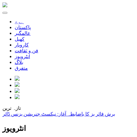
ہوم
پاکستان
عالمگیر
کھیل
کاروبار
فن و ثقافت
انٹرویوز
بلاگ
متفرق
تازہ ترین
برش فائر بز کا باضابطہ آغاز: نیکسٹ جنریشن بزنس ڈائریکٹری پ
انٹرویوز