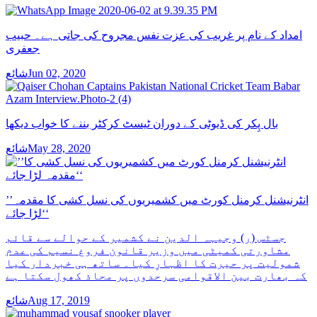
امداد کے نام پر غریب کی عزت نفس مجروح کی جاتی ہے۔ حبیب
جعفری
شائعJun 02, 2020
بال پِکر کی ڈیوٹی کے دوران ٹیسٹ کرکٹر بننے کا خواب دیکھا
شائعMay 28, 2020
’’انٹرنیشنل کرمنل کورٹ میں کشمیریوں کی نسل کشی کا مقدمہ
لڑا جائے‘‘
جسٹس (ر) وجیہہ الدین نے کشمیر کے حوالے سے قائم
مشاورتی کمیٹی میں وزیر قانون فروغ نسیم کی عدم
شمولیت پر حیرت کا اظہارِ کیا۔ ساتھ ہی خبردار کیا
کہ بھارت بین الاقوامی سرحدوں پر محاذ کھول سکتا ہے
شائعAug 17, 2019