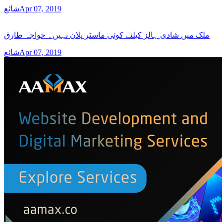
شائعApr 07, 2019
ملک میں شادی ہالز کیلئے کوئی ماسٹر پلان نہیں۔ خواجہ طارق
شائعApr 07, 2019