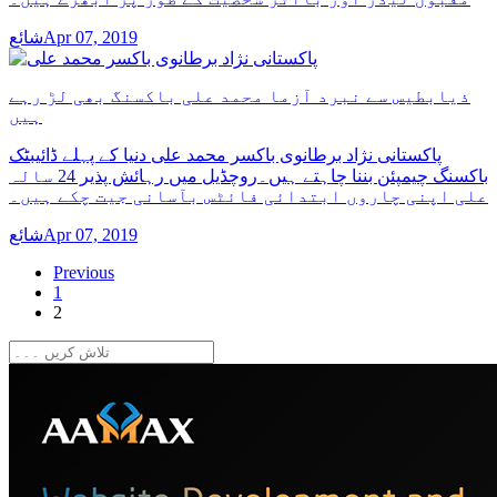
شائعApr 07, 2019
ذیابطیس سے نبرد آزما محمد علی باکسنگ بھی لڑ رہے
ہیں
پاکستانی نژاد برطانوی باکسر محمد علی دنیا کے پہلے ڈائیبٹک
باکسنگ چیمپئن بننا چاہتے ہیں۔روچڈیل میں رہائش پذیر 24 سالہ
علی اپنی چاروں ابتدائی فائٹس بآسانی جیت چکے ہیں۔
شائعApr 07, 2019
Previous
1
2