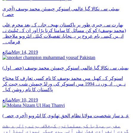
بمبئی سے نکالا گیا عالمی اسنوکر چیمپئن محمد یوسف (آخری
حصہ)
بھارت سے جبری طور پر پاکستان بھیجے جانے کے بعد محرم علی
(محمد یوسف) کو کن مسائل کا سامنا کرنا پڑا اور ان کے ٹیلنٹ نے
انہیں کیسے بام عروج پر پہنچایا، تفصیلات کیلئے انٹرویو ملاحظہ
فرمائیے۔
شائعMay 14, 2019
بمبئی سے نکالا گیا عالمی اسنوکر چیمپئن محمد یوسف (حصہ اول)
اسنوکر کے کھیل میں محمد یوسف کا نام کسی تعارف کا محتاج
نہیں۔ انہوں نے 1994 میں اسنوکر کی ورلڈ چیمپئن شپ جیت کر
پاکستان کا نام روشن کیا۔
شائعMay 10, 2019
عہد ساز شخصیت مولانا نظام الحق تھانوی کا انٹرویو (آخری حصہ)
مغربی میڈیا کو مسلمانوں کیخلاف ہونے والی دہشت
گردی انفرادی فعل نظر آتی ہے، جبکہ نیوزی لینڈ اور