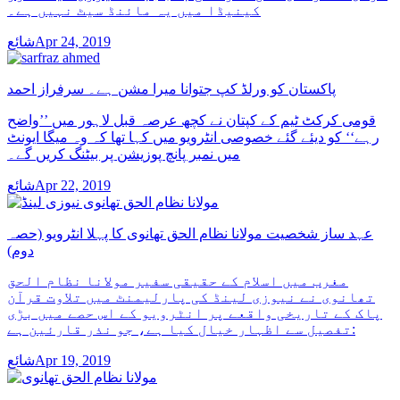
کینیڈا میں یہ مائنڈ سیٹ نہیں ہے۔
شائعApr 24, 2019
پاکستان کو ورلڈ کپ جتوانا میرا مشن ہے۔ سرفراز احمد
قومی کرکٹ ٹیم کے کپتان نے کچھ عرصہ قبل لاہور میں ’’واضح
رہے‘‘ کو دیئے گئے خصوصی انٹرویو میں کہا تھا کہ وہ میگا ایونٹ
میں نمبر پانچ پوزیشن پر بیٹنگ کریں گے۔
شائعApr 22, 2019
عہد ساز شخصیت مولانا نظام الحق تھانوی کا پہلا انٹرویو (حصہ
دوم)
مغرب میں اسلام کے حقیقی سفیر مولانا نظام الحق
تھانوی نے نیوزی لینڈ کی پارلیمنٹ میں تلاوت قرآن
پاک کے تاریخی واقعے پر انٹرویو کے اس حصے میں بڑی
تفصیل سے اظہار خیال کیا ہے، جو نذر قارئین ہے:
شائعApr 19, 2019