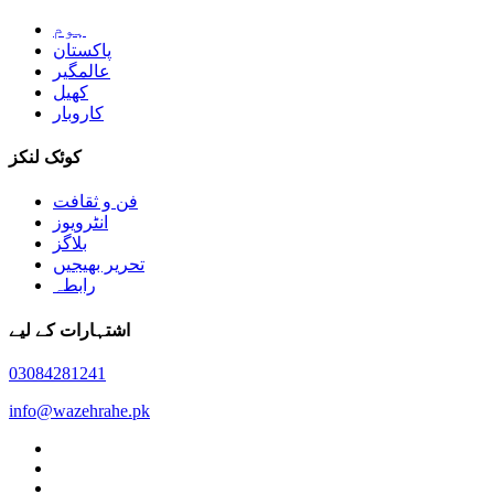
ہوم
پاکستان
عالمگیر
کھیل
کاروبار
کوئک لنکز
فن و ثقافت
انٹرویوز
بلاگز
تحریر بھیجیں
رابطہ
اشتہارات کے لیے
03084281241
info@wazehrahe.pk