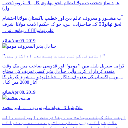
عہد ساز شخصیت مولانا نظام الحق تھانوی کا پہلا انٹرویو (حصہ
اول)
آپ مشہور و معروف عالم دین اور خطیب پاکستان مولانا احتشام
الحق تھانویؒ کے صاحبزادے ہیں، جو کہ حکیم الامت مولانا اشرف
علی تھانویؒ کے بھانجے تھے۔
شائعApr 09, 2019
’’انتھونی کوئین میرے پسندیدہ اداکار ہیں‘‘
ڈرامہ سیریل بلبلے میں ’’مومو‘‘ اور قدوسی صاحب میں بیک وقت
متعدد کردار ادا کرنے والی حنا دل پذیر کسی تعریف کی محتاج
نہیں۔ پاکستان کی معروف اداکارہ حنا دل پذیر نے شوبز کیریئر کا
آغاز 2008 میں کیا۔
شائعApr 08, 2019
ملائیشیا کے عوام مایوس تھے۔ مہاتیر محمد
اپنے ملک کیلئے سیاست سے ریٹائرمنٹ واپس لینے والے
ملائیشیا کے وزیر اعظم مہاتیر محمد مسلم دنیا کے
مقبول لیڈر اور بااثر شخصیت کے طور پر ابھرے ہیں۔