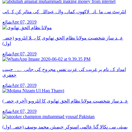
انٹرنیٹ سے ماہانہ لاکھوں کمانے والے عبداللہ کی متاثر کن کہانی
شائعApr 07, 2019
عہد ساز شخصیت مولانا نظام الحق تھانوی کا پہلا انٹرویو (حصہ
اول)
شائعApr 07, 2019
امداد کے نام پر غریب کی عزت نفس مجروح کی جاتی ہے۔ حبیب
جعفری
شائعApr 07, 2019
عہد ساز شخصیت مولانا نظام الحق تھانوی کا انٹرویو (آخری حصہ)
شائعApr 07, 2019
بمبئی سے نکالا گیا عالمی اسنوکر چیمپئن محمد یوسف (حصہ اول)