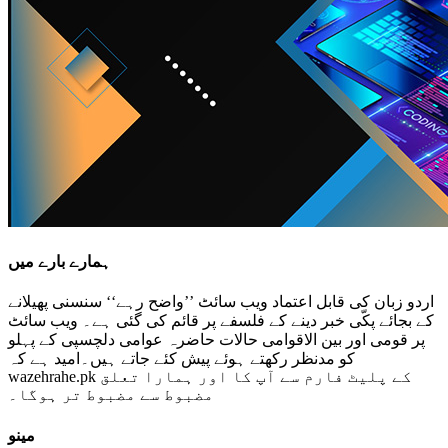
ہمارے بارے میں
اردو زبان کی قابل اعتماد ویب سائٹ ’’واضح رہے‘‘ سنسنی پھیلانے
کے بجائے پکّی خبر دینے کے فلسفے پر قائم کی گئی ہے۔ ویب سائٹ
پر قومی اور بین الاقوامی حالات حاضرہ عوامی دلچسپی کے پہلو
کو مدنظر رکھتے ہوئے پیش کئے جاتے ہیں۔امید ہے کہ
wazehrahe.pk کے پلیٹ فارم سے آپ کا اور ہمارا تعلق
مضبوط سے مضبوط تر ہوگا۔
مینو