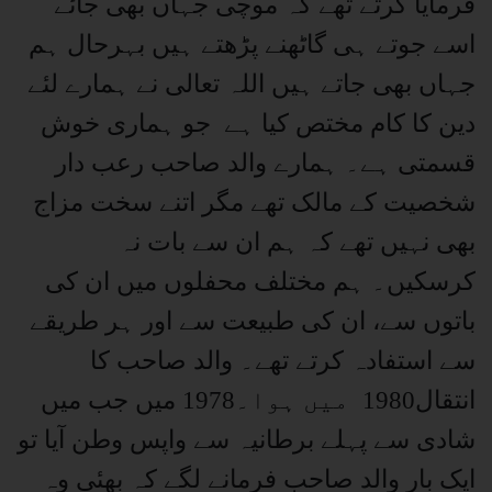
فرمایا کرتے تھے کہ موچی جہاں بھی جائے
اسے جوتے ہی گاٹھنے پڑھتے ہیں بہرحال ہم
جہاں بھی جاتے ہیں اللہ تعالی نے ہمارے لئے
دین کا کام مختص کیا ہے جو ہماری خوش
قسمتی ہے۔ ہمارے والد صاحب رعب دار
شخصیت کے مالک تھے مگر اتنے سخت مزاج
بھی نہیں تھے کہ ہم ان سے بات نہ
کرسکیں۔ ہم مختلف محفلوں میں ان کی
باتوں سے، ان کی طبیعت سے اور ہر طریقے
سے استفادہ کرتے تھے۔ والد صاحب کا
انتقال1980 میں ہوا۔1978 میں جب میں
شادی سے پہلے برطانیہ سے واپس وطن آیا تو
ایک بار والد صاحب فرمانے لگے کہ بھئی وہ