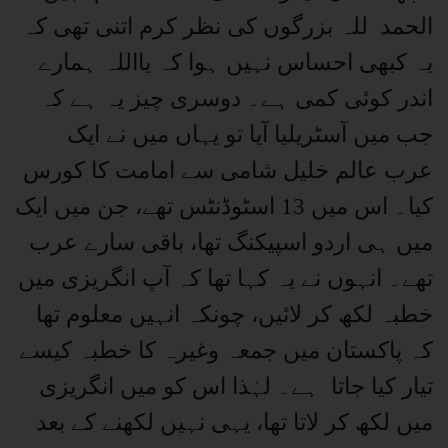
الحمد للہ بزرگوں کی نظر کرم اتنی تھی کہ
یہ کبھی احساس نہیں ہوا کہ یااللہ ہمارے
اندر کوئی کمی ہے۔ دوسری چیز یہ ہے کہ
جب میں آسٹریلیا آیا تو یہاں میں نے ایک
عرب عالم خلیل شامی سے امامت کا کورس
کیا۔ اس میں 13 اسٹوڈنٹس تھے، جن میں ایک
میں ہی اردو اسپیکنگ تھا، باقی سارے عرب
تھے۔ انہوں نے یہ کہا تھا کہ آپ انگریزی میں
خطبہ لکھ کر لائیں، چونکہ انہیں معلوم تھا
کہ پاکستان میں جمعہ وغیرہ کا خطبہ کیسے
تیار کیا جاتا ہے۔ لہٰذا اس کو میں انگریزی
میں لکھ کر لاتا تھا، یہی نہیں لکھنے کے بعد