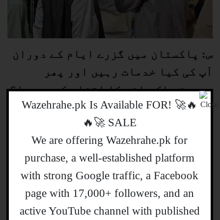
س: پاکستان میں گزرے ایام کے دوران
آپ کی کیا خدمات رہیں اور پھر
بیرون ملک جانے کا اتفاق کیسے ہوا؟
🔥🚀 !Wazehrahe.pk Is Available FOR
ج:
پاکستان میں رہتے ہوئے میرے ذمہ کوئی
SALE 🚀🔥
خاص خدمات نہیں تھیں۔ سچی بات ہے کہ
We are offering Wazehrahe.pk for
والد صاحب کے زمانے میں مختلف مواقع پر
purchase, a well-established platform
ان کے ساتھ رہنا اور دیگر علمائے کرام کی
with strong Google traffic, a Facebook
صحبت پانا اس سب کا ہماری زندگی پر بہت
page with 17,000+ followers, and an
گہرا اثر رہا ہے۔ والد صاحب کی ذمہ داریاں
active YouTube channel with published