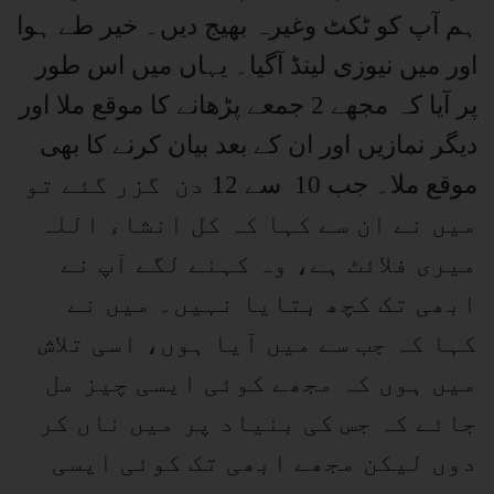
ہم آپ کو ٹکٹ وغیرہ بھیج دیں۔ خیر طے ہوا
اور میں نیوزی لینڈ آگیا۔ یہاں میں اس طور
پر آیا کہ مجھے 2 جمعے پڑھانے کا موقع ملا اور
دیگر نمازیں اور ان کے بعد بیان کرنے کا بھی
موقع ملا۔ جب 10 سے 12 دن گزر گئے تو
میں نے ان سے کہا کہ کل انشاء اللہ
میری فلائٹ ہے، وہ کہنے لگے آپ نے
ابھی تک کچھ بتایا نہیں۔ میں نے
کہا کہ جب سے میں آیا ہوں، اسی تلاش
میں ہوں کہ مجھے کوئی ایسی چیز مل
جائے کہ جس کی بنیاد پر میں ناں کر
دوں لیکن مجھے ابھی تک کوئی ایسی