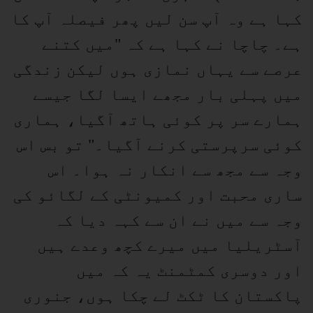
کہا ہے وہ آپ سن لیں پھر فیصلہ آپ کا
ہے۔ چاچا نے کہا ہے کہ "میں کتنے
عرصے سے یہاں نمازی ہوں لیکن زندگی
میں پہلی بار مجھے ایسا لگا جیسے
ہمارے سر پر کوئی ہاتھ آگیا، ہماری
کوئی سرپرستی کرنے آگیا۔" تو بس اس
وجہ سے مجھ سے انکار نہ ہوا۔ اس
ساری محبت اور کمیونٹی کے لگائو کی
وجہ سے میں نے ان سے کہہ دیا کہ
آسٹریلیا میں میرے کچھ وعدے ہیں
اور دوسری کمٹمنٹ یہ کہ میں
پاکستان کا ٹکٹ لے چکا ہوں، جنوری