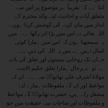
اتنا ہے کہ تقریباً ہر موضوع پر اس سے
متعلق آیات و احادیث اپنے والد محترم کے
انداز میں بیان کرنے کی کوشش کرتا ہوں۔
اللہ تعالی نے اس میں بڑا اثر رکھا ہے۔ میں
یہ سمجھتا ہوں کہ اس میں ہمارا کوئی
کمال نہیں ہے بس یہ اللہ کی دین ہے۔
جہاں تک روحانی نسبتوں اور تعلق کی بات
ہے تو بہرحال ہمارا تعلق حکیم الامت
مولانا اشرف علی تھانویؒ سے ہے۔ ان کے
مواعظ اور ان کے ملفوظات ہمارے لئے
مشعل راہ ہیں، حضرت تھانویؒ کے مواعظ
و ملفوظات اور مناجات سے حقیقت میں جو