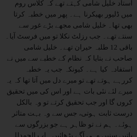
استاد خلیل شامی کہتے تھے کہ کلاس روم
میں ڈلیور بھیکرنا ہے۔ پھر میں خطبہ کرتا
بھی تھا۔ خلیل شامی مجھے بڑے غور سے
سنتے تھے۔ جب رزلٹ نکلا تو میں فرسٹ آیا۔
باقی 12 طلبہ حیران تھے۔ خلیل شامی
صاحب نے بتایا کہ نظام کے خطبے سے میں نے
استفادہ کیا ہے۔ کیونکہ جب یہ خطبہ
کررہے ہوتے تھے تو میرے دل میں آتا تھا کہ یہ
میرے لئے نئی بات ہے اور اس کی میں تحقیق
کروں گا اور جب تحقیق کرتے تو وہ بالکل
درست ثابت ہوتی، جس سے وہ بہت متاثر
ہوئے۔ ہم نے تو ظاہر ہے جو بزرگوں سے
باتیں سنیں وہی آگے بڑھائیں۔ اب الحمدللہ