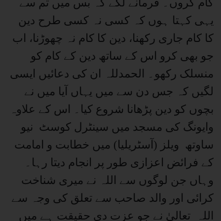
کام کروں۔ فرمانے لگے کہ بس میں تم سے
یہی کہتا ہوں کہ کسی نہ کسی طرح دین
کا کام جاری رکھنا، دین کا کام نہ چھوڑنا، اب
جو بھی کرو اس کے ساتھ دین کے کام کو
منسلک رکھو۔ الحمدللہ ان کی دعائیں ایسی
لگیں کہ جس دن سے میں یہاں آیا میں نے
بچوں کو دین پڑھانا شروع کیا۔ اس کے علاوہ
وایونگ کی مسجد میں سینٹرل کوسٹ نیو
ساوتھ ویلز (آسٹریلیا) میں خطابت و امامت
کے فرائض اعزازی طور پر انجام دیتا رہا۔
وہاں جن لوگوں سے اللہ نے میری شناخت
کرائی اور والد صاحب سے تعلق کی وجہ سے
اللہ تعالیٰ نے جو عزت دی حقیقت ہے میں