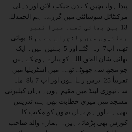
پیدا ہوا، بچپن کے دن جیکب لائن اور دہلی
مرکنٹائل سوسائٹی میں گزرے۔ ہم الحمدللہ
13 بہن بھائی تھے۔ میرا نمبر
بھائیوں میں پانچواں ہے ہم 8 بھائی
تھے، اب7 رہ گئے اور 5 بہنیں ہیں۔ ایک
بھائی شان الحق اللہ کو پیارے ہوچکے ہیں
جو مجھ سے چھوٹے تھے۔ میں آسٹریلیا میں
تقریباً 25 برس رہا ہوں اور اب 7 یا8 ماہ
سے نیوزی لینڈ میں مقیم ہوں۔ یہاں کیلبرنی
مسجد میں میری خطابت بھی ہے، تدریس
بھی ہے اور ہم یہاں بچوں کو مکتب کا
کورس بھی پڑھاتے ہیں۔ ہمارے والد صاحب