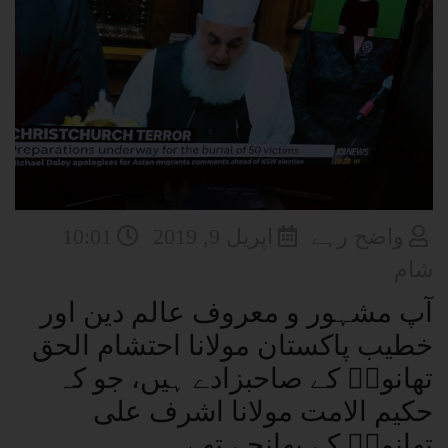
واضح رہے
اپریل 9, 2019
10:01
شام
آپ مشہور و معروف عالم دین اور
خطیب پاکستان مولانا احتشام الحق
تھانویؒ کے صاحبزادے ہیں، جو کہ
حکیم الامت مولانا اشرف علی
تھانویؒ کے بھانجے تھے۔