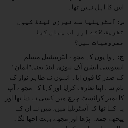
اس کا اہل نہیں تھا۔
س: آسٹریلیا سے نیوزی لینڈ کیوں
تشریف لائے اور اب یہاں کیا
مصروفیات ہیں؟
ج:
ہوا یوں کہ مجھے انٹرنیشنل مسلم
ایسوسی ایشن آف نیوزی لینڈ یعنیٰ"ایمان"
کے صدر کا فون آیا۔ انہوں نے طاہر نواز کے
نام سے اپنا تعارف کرایا اور کہا کہ مجھے آپ
کا نمبر کرائسٹ چرچ میں کسی نے دیا تھا اور
یہ کہا تھا کہ آسٹریلیا میں، میں نے ان کے
پیچھے جمعہ پڑھا اور مجھے بہت اچھا لگا۔