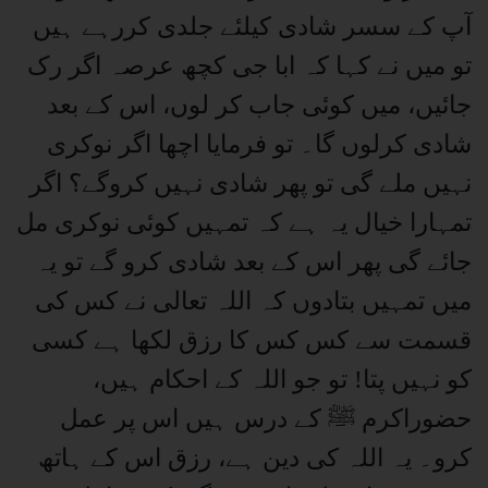
آپ کے سسر شادی کیلئے جلدی کررہے ہیں
تو میں نے کہا کہ ابا جی کچھ عرصہ اگر رک
جائیں، میں کوئی جاب کر لوں، اس کے بعد
شادی کرلوں گا۔ تو فرمایا اچھا اگر نوکری
نہیں ملے گی تو پھر شادی نہیں کروگے؟ اگر
تمہارا خیال یہ ہے کہ تمہیں کوئی نوکری مل
جائے گی پھر اس کے بعد شادی کرو گے تو یہ
میں تمہیں بتادوں کہ اللہ تعالی نے کس کی
قسمت سے کس کس کا رزق لکھا ہے کسی
کو نہیں پتا! تو جو اللہ کے احکام ہیں،
حضوراکرم ﷺ کے درس ہیں اس پر عمل
کرو۔ یہ اللہ کی دین ہے، رزق اس کے ہاتھ