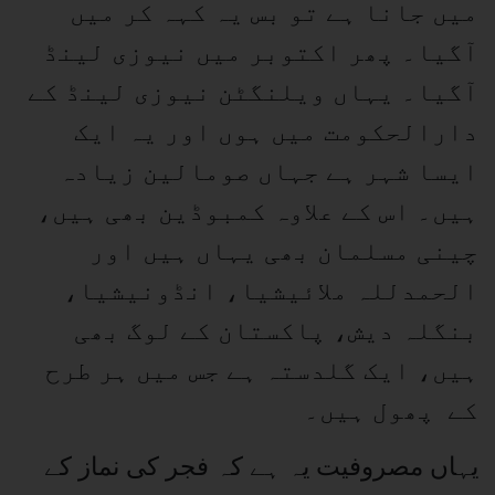
میں جانا ہے تو بس یہ کہہ کر میں
آگیا۔ پھر اکتوبر میں نیوزی لینڈ
آگیا۔ یہاں ویلنگٹن نیوزی لینڈ کے
دارالحکومت میں ہوں اور یہ ایک
ایسا شہر ہے جہاں صومالین زیادہ
ہیں۔ اس کے علاوہ کمبوڈین بھی ہیں،
چینی مسلمان بھی یہاں ہیں اور
الحمدللہ ملائیشیا، انڈونیشیا،
بنگلہ دیش، پاکستان کے لوگ بھی
ہیں، ایک گلدستہ ہے جس میں ہر طرح
کے پھول ہیں۔
یہاں مصروفیت یہ ہے کہ فجر کی نماز کے