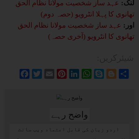
لنک:
عہد ساز شخصیت مولانا نظام الحق
تھانوی کا پہلا انٹرویو (حصہ دوم)
اور:
عہد ساز شخصیت مولانا نظام الحق
تھانوی کا انٹرویو (آخری حصہ)
:شیئرکریں
Facebook
Twitter
Email
Pinterest
LinkedIn
WhatsApp
Skype
Blog
Sh
واضح رہے
اردو زبان کی قابل اعتماد ویب سائٹ