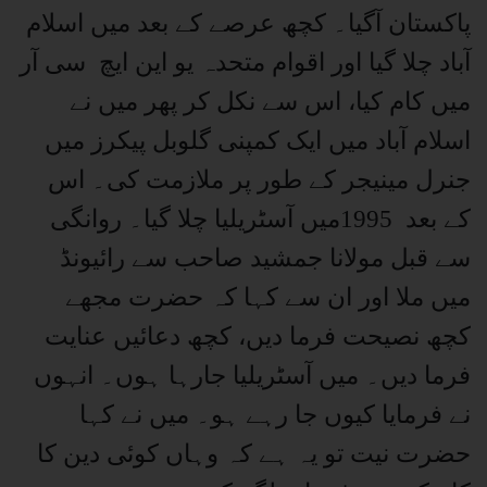
پاکستان آگیا۔ کچھ عرصے کے بعد میں اسلام
آباد چلا گیا اور اقوام متحدہ یو این ایچ سی آر
میں کام کیا، اس سے نکل کر پھر میں نے
اسلام آباد میں ایک کمپنی گلوبل پیکرز میں
جنرل مینیجر کے طور پر ملازمت کی۔ اس
کے بعد 1995میں آسٹریلیا چلا گیا۔ روانگی
سے قبل مولانا جمشید صاحب سے رائیونڈ
میں ملا اور ان سے کہا کہ حضرت مجھے
کچھ نصیحت فرما دیں، کچھ دعائیں عنایت
فرما دیں۔ میں آسٹریلیا جارہا ہوں۔ انہوں
نے فرمایا کیوں جا رہے ہو۔ میں نے کہا
حضرت نیت تو یہ ہے کہ وہاں کوئی دین کا