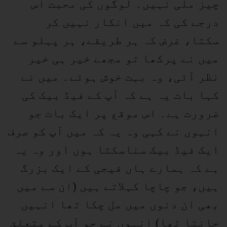
چیز ملی نہیں۔ لوگوں کی محبت اس
درجے کی کہ میں انکار نہیں کر
سکتا، غرض کہ ہر طریقے، ہر پہلو سے
میں نے پرکھا تو مجھے خیر ہی خیر
نظر آئی، وہ بہت خوش ہوئے۔ میں نے
کہا بات یہ ہے کہ آپ کے فیڈ بیک کی
ضرورت ہے۔ اس موقع پر ایک بات جو
انہوں نے کہی وہ یہ کہ میں آپ کو صرف
ایک فیڈ بیک سناسکتا ہوں اور وہ یہ
ہے کہ ہمارے ہاں فیجی کے ایک بزرگ
ہیں، جو چاچا کہلاتے ہیں (ان سے میں
بھی ان دنوں میں مل چکا تھا انہیں
جانتا تھا) انہوں نے جو آپ کے متعلق