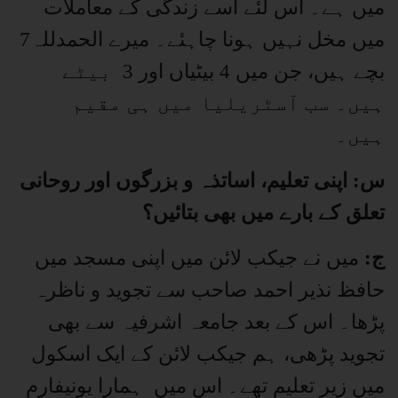
میں ہے۔ اس لئے اسے زندگی کے معاملات
میں مخل نہیں ہونا چاہئے۔ میرے الحمدللہ7
بچے ہیں، جن میں 4 بیٹیاں اور 3 بیٹے
ہیں۔ سب آسٹریلیا میں ہی مقیم
ہیں۔
س: اپنی تعلیم، اساتذہ و بزرگوں اور روحانی
تعلق کے بارے میں بھی بتائیں؟
ج:
میں نے جیکب لائن میں اپنی مسجد میں
حافظ نذیر احمد صاحب سے تجوید و ناظرہ
پڑھا۔ اس کے بعد جامعہ اشرفیہ سے بھی
تجوید پڑھی، ہم جیکب لائن کے ایک اسکول
میں زیر تعلیم تھے۔ اس میں ہمارا یونیفارم