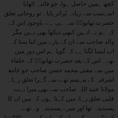
کچھ ہمیں حاصل ہوا، جو فائدہ اٹھایا
اسےسب سے زیادہ پُراثر پایا۔ تو روحانی تعلق
حضرت تھانویؒ سے ہی ہے، باوجود اس کے
کہ ہم نے انہیں کبھی دیکھا بھی نہیں مگر
والد صاحب سے ان کے بارے میں اتنا سنا کہ
اب ایسا لگتا ہے کہ گویا ہم اس دور میں
تھے۔ اس کے بعد حضرت تھانویؒ کے خلفاء
میں سے مفتی محمد حسن صاحب جو جامعہ
اشرفیہ کے مہتمم تھے، سے گہرا تعلق رہا۔
مولانا عبید اللہ صاحب سے بھی میرا بہت
قلبی تعلق رہا، میں کہتا ہوں کہ میں ان کا
پسندیدہ تھا اور میرے پسندیدہ وہ تھے،
کیونکہ میں کبھی ان کی بات کو نہیں ٹالٹا تھا