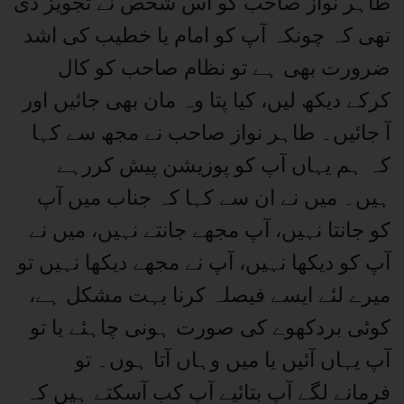
طاہر نواز صاحب کو اس شخص نے تجویز دی
تھی کہ چونکہ آپ کو امام یا خطیب کی اشد
ضرورت بھی ہے تو نظام صاحب کو کال
کرکے دیکھ لیں، کیا پتا وہ مان بھی جائیں اور
آ جائیں۔ طاہر نواز صاحب نے مجھ سے کہا
کہ ہم یہاں آپ کو پوزیشن پیش کررہے
ہیں۔ میں نے ان سے کہا کہ جناب میں آپ
کو جانتا نہیں، آپ مجھے جانتے نہیں، میں نے
آپ کو دیکھا نہیں، آپ نے مجھے دیکھا نہیں تو
میرے لئے ایسے فیصلہ کرنا بہت مشکل ہے،
کوئی بردکھوے کی صورت ہونی چاہئے یا تو
آپ یہاں آئیں یا میں وہاں آتا ہوں۔ تو
فرمانے لگے آپ بتائیے آپ کب آسکتے ہیں کہ