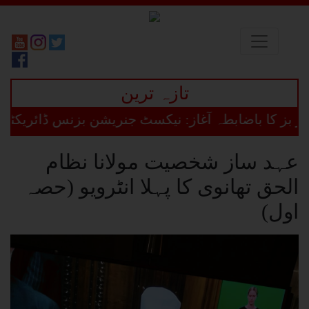
تازہ ترین
ضابطہ آغاز: نیکسٹ جنریشن بزنس ڈائریکٹری پلیٹ فارم
عہد ساز شخصیت مولانا نظام
الحق تھانوی کا پہلا انٹرویو (حصہ
اول)