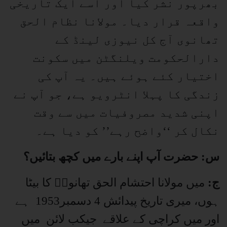
بھرپور نشر کیا اور اسے ایک تاریخی
واقعہ قرار دیا۔ مولانا نظام الحق
تھانوی آج کل نیوزی لینڈ کے
دارالحکومت ویلنگٹن میں سکونت
اختیار کئے ہوئے ہیں۔ یہ آپ کی
زندگی کا پہلا انٹرویو ہے، جو آپ نے
اپنی شدید مصروفیات میں سے وقت
نکال کر ‘‘واضح رہے’’ کو دیا ہے۔
س: حضرت آپ اپنے بارے میں کچھ بتائیں؟
ج:
میں مولانا احتشام الحق تھانویؒ کا بیٹا
ہوں، میری تاریخ پیدائش 4 دسمبر1953 ہے
اور میں کراچی کے علاقے جیکب لائن میں