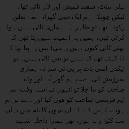
نیلی پینٹ، سفید قمیض اور لال ٹائی تھا۔
لیکن چونکہ ہم ایک دینی گھرانے سے تعلق
رکھتے تھے تو ظاہر ہے ہماری ٹائی نہیں ہوا
کرتی تھی، ہمیں یہ اہمیت نہیں پتا تھی کہ
بھئی ٹائی کیوں نہیں پہننی! بس یہ پتا تھا کہ
ابا کہتے تھے کہ نہیں تو بس ٹائی نہیں۔ تو
ایکدن اسی بات پر پی ٹی سر نے ہماری
سرزنش کی۔ جب ہم گھر آئے اور والد
صاحب کو پتا چلا تو انہوں نے اسی وقت ایم
ایم قریشی صاحب کو فون کیا اور بہت برہم
ہوئے، انہیں کہا کہ ان بچوں کا نام میں یہاں
سے کٹوا رہا ہوں، پھر ہمارا داخلہ شہید