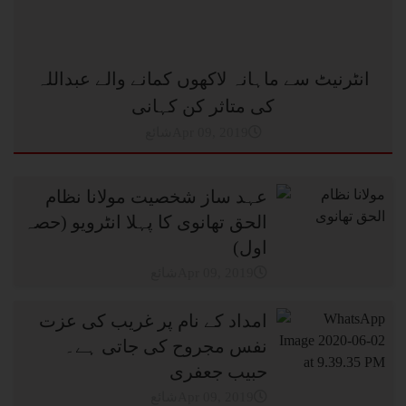
انٹرنیٹ سے ماہانہ لاکھوں کمانے والے عبداللہ
کی متاثر کن کہانی
شائعApr 09, 2019
عہد ساز شخصیت مولانا نظام
الحق تھانوی کا پہلا انٹرویو (حصہ
اول)
شائعApr 09, 2019
امداد کے نام پر غریب کی عزت
نفس مجروح کی جاتی ہے۔
حبیب جعفری
شائعApr 09, 2019