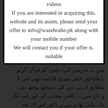
دوسری شخصیات سے کچھ الگ تو نہیں
videos
تھیں، دین کی خدمت تھی، اللہ تعالی نے جو
.If you are interested in acquiring this
انہیں انداز خطابت دیا تھا وہ بہرحال منفرد
website and its assets, please send your
اور یکتا تھا اور میرا خیال ہے غالباً وہ انداز
offer to info@wazehrahe.pk along with
کسی میں نہیں ہے۔ پاکستان میں 1978 میں
your mobile number
شادی کے بعد میں نے کاروبار بھی کیا، دین کی
.We will contact you if your offer is
جو خدمت ہوسکی وہ کی۔ والد صاحب کے
suitable
انتقال کے بعد مسقط بھی جانا ہوا، وہاں بھی
میں نے تدریس کی، بچوں کو قرآن کریم
پڑھایا اور جتنی میری قابلیت تھی اس کے
مطابق انہیں دین کی سمجھ بوجھ دی۔
وہاں میں نے کافی محنت کی اور جب تک
دانہ پانی تھا وہیں رہا اور اس کے بعد