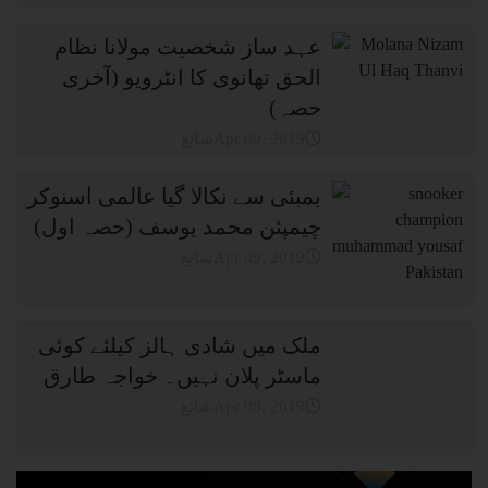
عہد ساز شخصیت مولانا نظام
الحق تھانوی کا انٹرویو (آخری
حصہ)
شائعApr 09, 2019
بمبئی سے نکالا گیا عالمی اسنوکر
چیمپئن محمد یوسف (حصہ اول)
شائعApr 09, 2019
ملک میں شادی ہالز کیلئے کوئی
ماسٹر پلان نہیں۔ خواجہ طارق
شائعApr 09, 2019