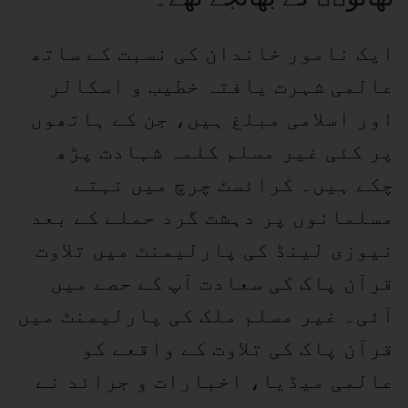
ایک نامور خاندان کی نسبت کے ساتھ
عالمی شہرت یافتہ خطیب و اسکالر
اور اسلامی مبلغ ہیں، جن کے ہاتھوں
پر کئی غیر مسلم کلمہ شہادت پڑھ
چکے ہیں۔ کرائسٹ چرچ میں نہتے
مسلمانوں پر دہشت گرد حملے کے بعد
نیوزی لینڈ کی پارلیمنٹ میں تلاوت
قرآن پاک کی سعادت آپ کے حصے میں
آئی۔ غیر مسلم ملک کی پارلیمنٹ میں
قرآن پاک کی تلاوت کے واقعے کو
عالمی میڈیا، اخبارات و جرائد نے