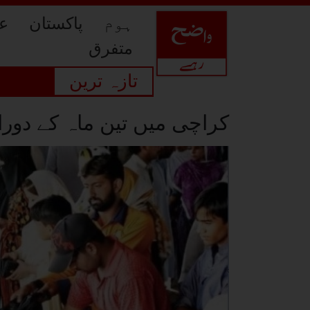
ہوم
پاکستان
عا
متفرق
تازہ ترین
کراچی میں تین ماہ کے دوران 19 بچت بازار