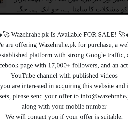
کو مشکلات کا سامنا ہے، جو ایک ہی جگہ
رہی تھیں۔ لائنز ایریا میں لگنے والے
بچت بازار آرگنائزر سید عاطف زاہد کا کہنا ہے کہ یہ بازار 22 برس سے لگ
🔥🚀 !Wazehrahe.pk Is Available FOR
یک قلم جنبش 600 خاندان کو بے روزگار کردیا گیا۔ بچت بازار کے
e are offering Wazehrahe.pk for purchase, a wel
 پورے ہونے کے باوجود ہمیں عوامی خدمت
established platform with strong Google traffic, 
یات سعید غنی اور رکن لائنز ایریا
cebook page with 17,000+ followers, and an act
بازار کو بحال کرنے کے بجائے عدالتی
YouTube channel with published videos
وہ کسی بچت بازار کو بحال نہیں کریں گے۔
f you are interested in acquiring this website and i
لعین نے بھی بچت بازار
sets, please send your offer to info@wazehrahe
ہ حکومت کی ہدایت پر کارروائی
along with your mobile number
.We will contact you if your offer is suitable