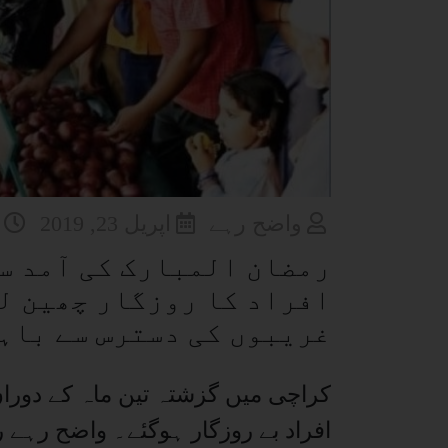
واضح رہے
اپریل 23, 2019
رمضان المبارک کی آمد س
افراد کا روزگار چھین ل
غریبوں کی دسترس سے باہ
افراد بے روزگار ہوگئے۔ واضح رہے 