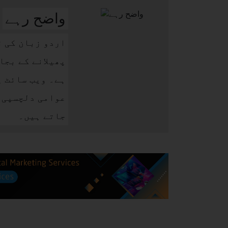
واضح رہے
اردو زبان کی ق
پھیلانے کے بجا
ہے۔ ویب سائٹ پ
عوامی دلچسپی ک
جاتے ہیں۔