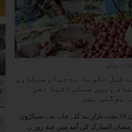
9:50 شام
ے قبل حکومت نے جہاں سیکڑوں
ا
یا، وہیں سستی اشیا بھی
گ
ر ہوگئی ہیں۔
کراچی میں گزشتہ تین ماہ کے دوران 19 بچت بازار بند کئے جانے سے سیکڑوں
رمضان المبارک کی آمد میں چند روز رہ