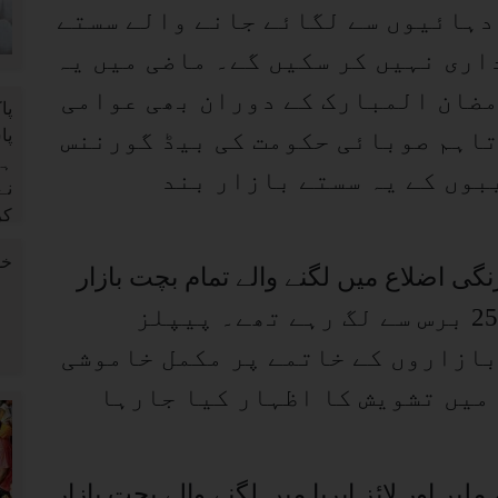
ئے ہیں۔ جبکہ شہر میں گزشتہ 4 دہائیوں سے لگائے جانے والے سستے
اری نہیں کر سکیں گے۔ ماضی میں یہ
مضان المبارک کے دوران بھی عوامی
تاہم صوبائی حکومت کی بیڈ گورننس
بوں کے یہ سستے بازار بند
ی اضلاع میں لگنے والے تمام بچت بازار
قانونی اجازت نامے کے ساتھ 20 سے 25 برس سے لگ رہے تھے۔ پیپلز
بازاروں کے خاتمے پر مکمل خاموشی
میں تشویش کا اظہار کیا جارہا
یر اور لائز ایریا میں لگنے والے بچت بازار