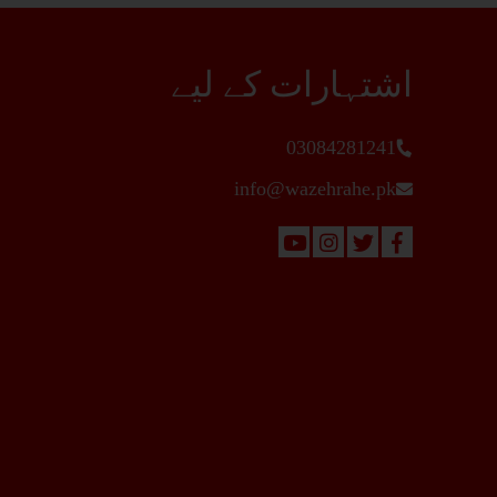
اشتہارات کے لیے
03084281241
info@wazehrahe.pk