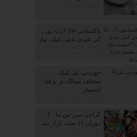
شائعApr 23, 2019
پاکستانی 360 ارب روپے
کی عیدی بانٹنے کیلئے تیار
شائعApr 23, 2019
خوردنی تیل کیلئے
مختلف ممالک پر بڑھتا
انحصار
شائعApr 23, 2019
کراچی میں تین ماہ کے
دوران 19 بچت بازار بند
شائعApr 23, 2019