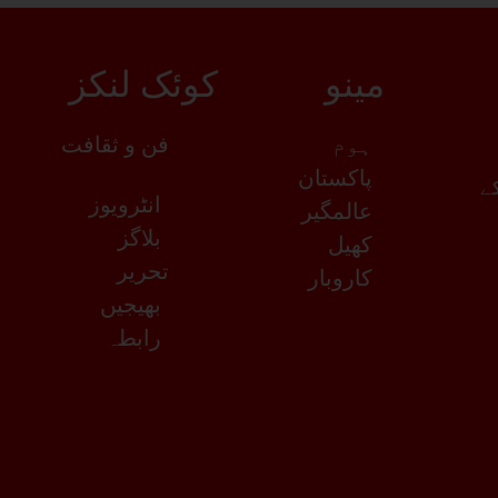
مینو
کوئک لنکز
ہوم
فن و ثقافت
پاکستان
کے
انٹرویوز
عالمگیر
بلاگز
کھیل
تحریر
کاروبار
بھیجیں
رابطہ