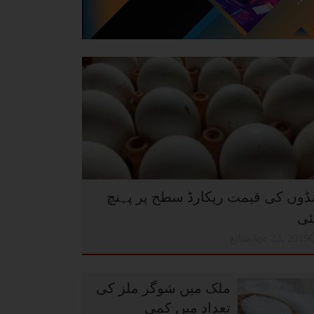
نڈوں کی قیمت ریکارڈ سطح پر پہنچ
ئی
شائعApr 23, 2019
ملک میں شوگر ملز کی
تعداد میں کمی