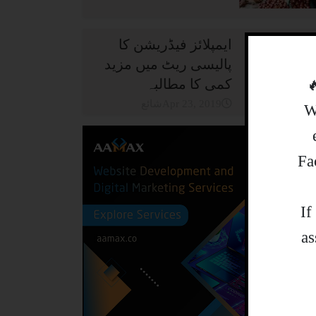
ایمپلائز فیڈریشن کا
پالیسی ریٹ میں مزید
کمی کا مطالبہ
شائعApr 23, 2019
W
Fa
.I
as