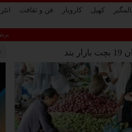
لمگیر
کھیل
کاروبار
فن و ثقافت
انٹر
برش فائر بز
 بند