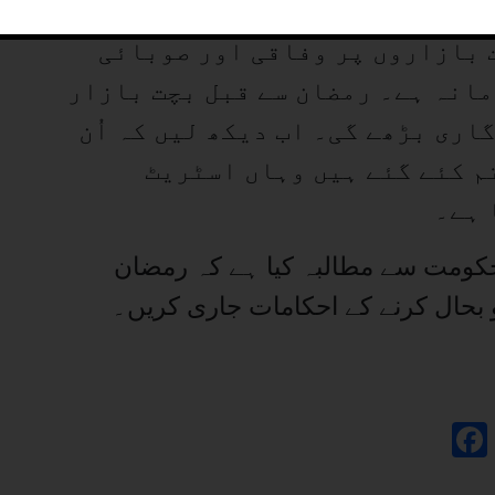
ائنٹ سیکریٹری عرفان دانش نے
 بازاروں پر وفاقی اور صوبائی
انہ ہے۔ رمضان سے قبل بچت بازار
اری بڑھے گی۔ اب دیکھ لیں کہ اُن
م کئے گئے ہیں وہاں اسٹریٹ
 ہے۔
ی حکومت سے مطالبہ کیا ہے کہ رمضان
 بحال کرنے کے احکامات جاری کریں۔