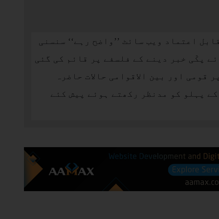
ابل اعتماد ویب سائٹ ’’واضح رہے‘‘ سنسنی
ئے پکّی خبر دینے کے فلسفے پر قائم کی گئی
ر قومی اور بین الاقوامی حالات حاضرہ
ے پہلو کو مدنظر رکھتے ہوئے پیش کئے