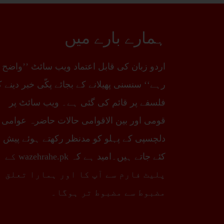
ہمارے بارے میں
اردو زبان کی قابل اعتماد ویب سائٹ ’’واضح
رہے‘‘ سنسنی پھیلانے کے بجائے پکّی خبر دینے 
فلسفے پر قائم کی گئی ہے۔ ویب سائٹ پر
قومی اور بین الاقوامی حالات حاضرہ عوامی
دلچسپی کے پہلو کو مدنظر رکھتے ہوئے پیش
کئے جاتے ہیں۔امید ہے کہ wazehrahe.pk کے
پلیٹ فارم سے آپ کا اور ہمارا تعلق
مضبوط سے مضبوط تر ہوگا۔