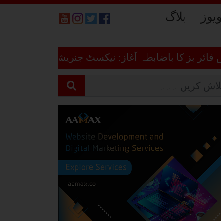
ویوز
بلاگ
 کا باضابطہ آغاز: نیکسٹ جنریشن بزنس ڈائریکٹری پلی