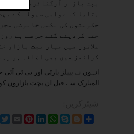
بچت بازار آرگنائزیشن کے جو
بتایا کہ عوامی سہولت کے بچت
حکومتوں کی مکمل خاموشی مجرم
ختم کردیئے گئے جس سے بے روزگ
علاقوں میں جہاں بچت بازار خت
کرائمز میں بھی اضافہ ہو رہا
انہوں نے پیپلز پارٹی اور پی ٹی آئ
المبارک سے قبل ان بچت بازاروں کو
:شیئرکریں
Facebook
Twitter
Email
Pinterest
LinkedIn
WhatsApp
Skype
Blogger
Share