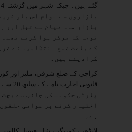
گ
بازاروں سے عوام اس بار خرید
بازار ماہ صیام سے قبل اور ر
توجہ کا مرکز ہوا کرتے تھے۔ 
کے باعث ضلع انتظامیہ نے غری
کرادیئے ہیں۔
کراچی کے ضلع شرقی، ملیر اور کورنگ
پارٹی حکومت کی جانب سے بچت 
اختیار کرنے پر عوامی حلقوں 
ہے۔
لانڈھی، کورنگی، شاہ فیصل کالونی، مل