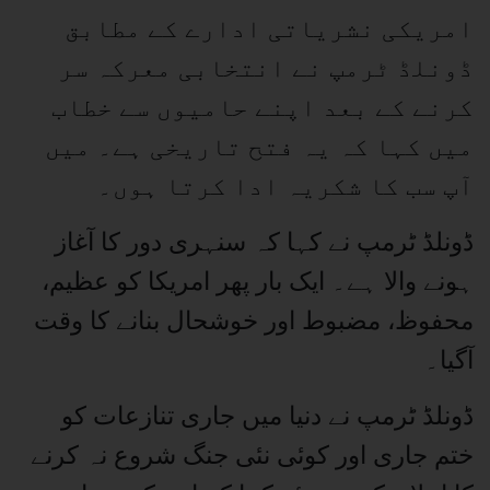
امریکی نشریاتی ادارے کے مطابق
ڈونلڈ ٹرمپ نے انتخابی معرکہ سر
کرنے کے بعد اپنے حامیوں سے خطاب
میں کہا کہ یہ فتح تاریخی ہے۔ میں
آپ سب کا شکریہ ادا کرتا ہوں۔
ڈونلڈ ٹرمپ نے کہا کہ سنہری دور کا آغاز
ہونے والا ہے۔ ایک بار پھر امریکا کو عظیم،
محفوظ، مضبوط اور خوشحال بنانے کا وقت
آگیا۔
ڈونلڈ ٹرمپ نے دنیا میں جاری تنازعات کو
ختم جاری اور کوئی نئی جنگ شروع نہ کرنے