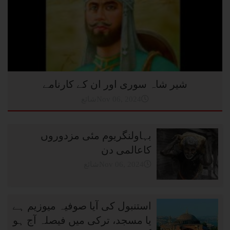
شیر شاہ سوری اور ان کے کارنامے
شائعNov 06, 2024
بہاولنگریوم مئی مزدوروں
کاعالمی دن
شائعNov 06, 2024
استنبول کی آیا صوفیہ میوزیم ہے
یا مسجد، ترکی میں فیصلہ آج ہو