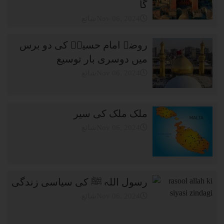
گا
شائعNov 06, 2024
روضہ امام حسینؓ کی دو برس
میں دوسری بار توسیع
شائعNov 06, 2024
ملک ملک کی سیر
شائعNov 06, 2024
رسول اللہ ﷺ کی سیاسی زندگی
شائعNov 06, 2024