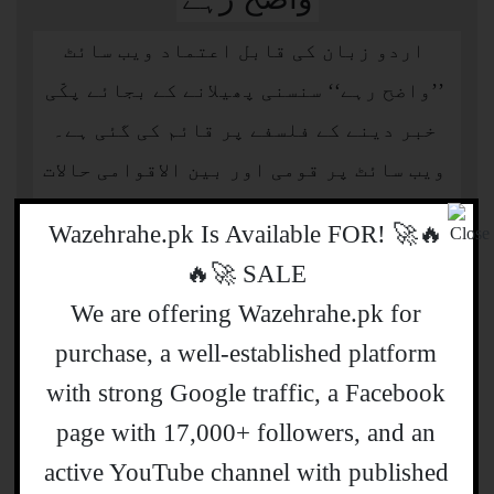
اردو زبان کی قابل اعتماد ویب سائٹ
’’واضح رہے‘‘ سنسنی پھیلانے کے بجائے پکّی
خبر دینے کے فلسفے پر قائم کی گئی ہے۔
ویب سائٹ پر قومی اور بین الاقوامی حالات
حاضرہ عوامی دلچسپی کے پہلو کو مدنظر
🔥🚀 !Wazehrahe.pk Is Available FOR
رکھتے ہوئے پیش کئے جاتے ہیں۔
SALE 🚀🔥
We are offering Wazehrahe.pk for
purchase, a well-established platform
with strong Google traffic, a Facebook
page with 17,000+ followers, and an
active YouTube channel with published