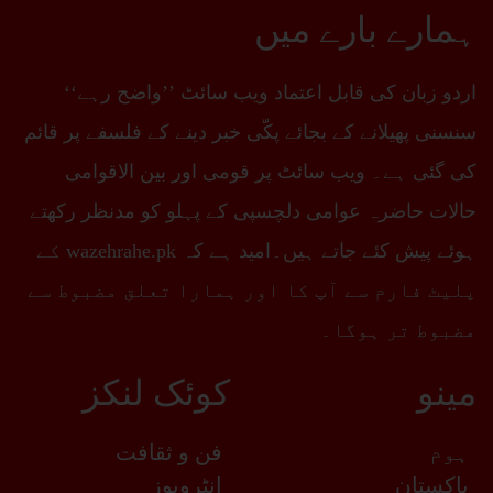
ہمارے بارے میں
اردو زبان کی قابل اعتماد ویب سائٹ ’’واضح رہے‘‘
سنسنی پھیلانے کے بجائے پکّی خبر دینے کے فلسفے پر قائم
کی گئی ہے۔ ویب سائٹ پر قومی اور بین الاقوامی
حالات حاضرہ عوامی دلچسپی کے پہلو کو مدنظر رکھتے
ہوئے پیش کئے جاتے ہیں۔امید ہے کہ wazehrahe.pk کے
پلیٹ فارم سے آپ کا اور ہمارا تعلق مضبوط سے
مضبوط تر ہوگا۔
مینو
کوئک لنکز
ہوم
فن و ثقافت
پاکستان
انٹرویوز