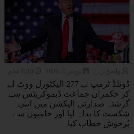
واضح رہے
نومبر 6, 2024
8:18 شام
ڈونلڈ ٹرمپ نے 277 الیکٹورل ووٹ لے
کر حکمراں جماعت ڈیموکریٹس سے
گزشتہ صدارتی الیکشن میں اپنی
شکست کا بدلہ لیا اور حامیوں سے
پُرجوش خطاب کیا۔