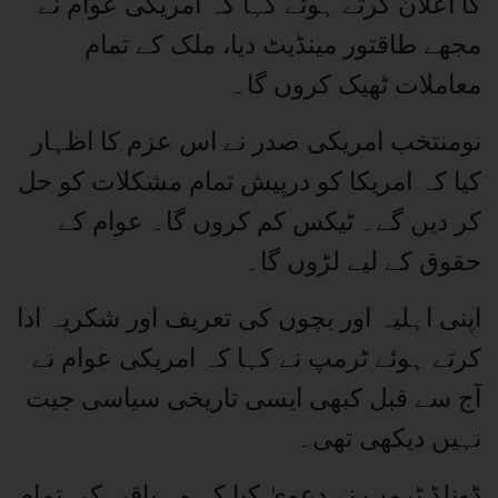
کا اعلان کرتے ہوئے کہا کہ امریکی عوام نے
مجھے طاقتور مینڈیٹ دیا، ملک کے تمام
معاملات ٹھیک کروں گا۔
نومنتخب امریکی صدر نے اس عزم کا اظہار
کیا کہ امریکا کو درپیش تمام مشکلات کو حل
کر دیں گے۔ ٹیکس کم کروں گا۔ عوام کے
حقوق کے لیے لڑوں گا۔
اپنی اہلیہ اور بچوں کی تعریف اور شکریہ ادا
کرتے ہوئے ٹرمپ نے کہا کہ امریکی عوام نے
آج سے قبل کبھی ایسی تاریخی سیاسی جیت
نہیں دیکھی تھی۔
ڈونلڈ ٹرمپ نے دعویٰ کیا کہ وہ باقی کی تمام