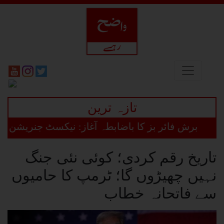
تازہ ترین
برش فائر بز کا باضابطہ آغاز: نیکسٹ جنریشن بزنس ڈ
تاریخ رقم کردی؛ کوئی نئی جنگ
نہیں چھیڑوں گا؛ ٹرمپ کا حامیوں
سے فاتحانہ خطاب