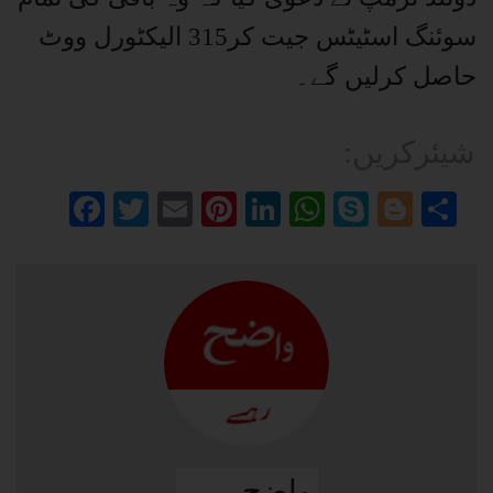
سوئنگ اسٹیٹس جیت کر315 الیکٹورل ووٹ
حاصل کرلیں گے۔
:شیئرکریں
Facebook
Twitter
Email
Pinterest
LinkedIn
WhatsApp
Skype
Blog
Sh
واضح رہے