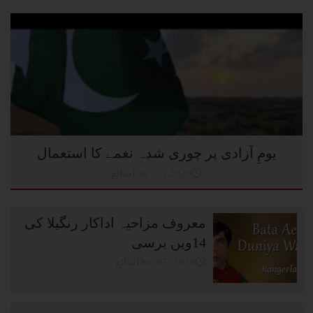
یومِ آزادی پر چوری شدہ نغمے کا استعمال
شائعDec 07, 2020
معروف مزاحیہ اداکار رنگیلا کی
14ویں برسی
شائعDec 07, 2020