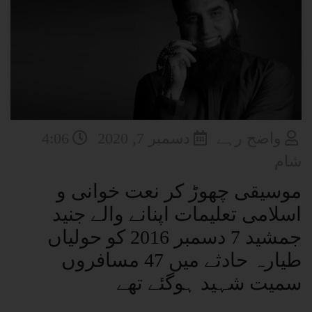
واضح رہے
دسمبر 7, 2020
4:06
شام
موسیقی چھوڑ کر نعت خوانی و
اسلامی تعلیمات اپنانے والے جنید
جمشید 7 دسمبر 2016 کو حولیاں
طیارہ حادثے میں 47 مسافروں
سمیت شہید ہوگئے تھے