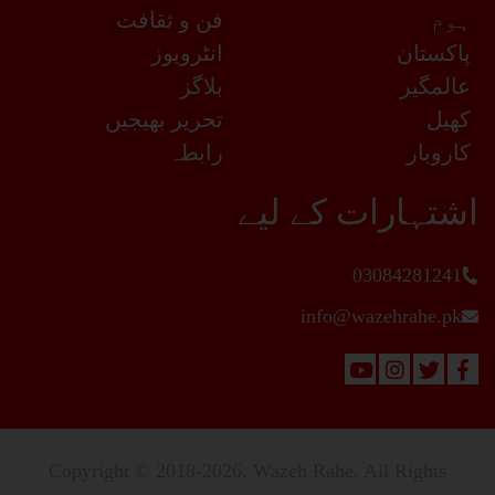
ہوم
فن و ثقافت
پاکستان
انٹرویوز
عالمگیر
بلاگز
کھیل
تحریر بھیجیں
کاروبار
رابطہ
اشتہارات کے لیے
03084281241
info@wazehrahe.pk
Copyright © 2018-2026. Wazeh Rahe. All Rights