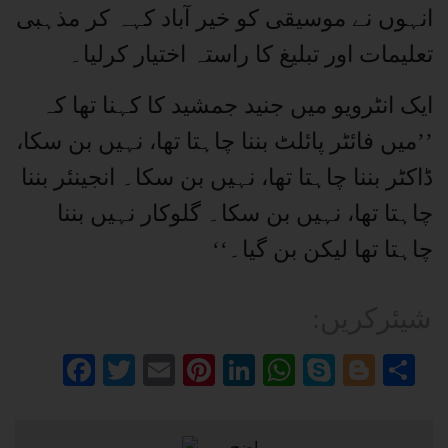
انہوں نے موسیقی کو خیر آباد کہہ کر مذہبی
تعلیمات اور تبلیغ کا راستہ اختیار کرلیا۔
ایک انٹرویو میں جنید جمشید کا کہنا تھا کہ
’’میں فائٹر پائلٹ بننا چاہتا تھا، نہیں بن سکا،
ڈاکٹر بننا چاہتا تھا، نہیں بن سکا۔ انجینئر بننا
چاہتا تھا، نہیں بن سکا۔ گلوکار نہیں بننا
چاہتا تھا لیکن بن گیا۔‘‘
:شیئرکریں
Facebook
Twitter
Email
Pinterest
LinkedIn
WhatsApp
Skype
Blog
Sh