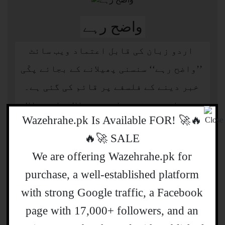
واضح رہے
اردو زبان کی قابل اعتماد ویب سائٹ
’’واضح رہے‘‘ سنسنی پھیلانے کے بجائے پکّی
خبر دینے کے فلسفے پر قائم کی گئی ہے۔
ویب سائٹ پر قومی اور بین الاقوامی حالات
🔥🚀 !Wazehrahe.pk Is Available FOR
حاضرہ عوامی دلچسپی کے پہلو کو مدنظر
SALE 🚀🔥
رکھتے ہوئے پیش کئے جاتے ہیں۔
We are offering Wazehrahe.pk for
purchase, a well-established platform
with strong Google traffic, a Facebook
page with 17,000+ followers, and an