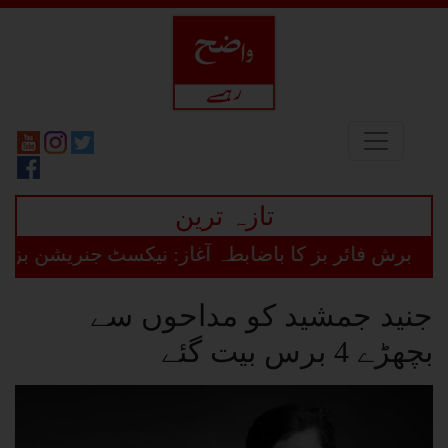
تازہ ترین
برش فائر بز کا باضابطہ آغاز: نیکسٹ جنریشن بزنس ڈ
جنید جمشید کو مداحوں سے
بچھڑے 4 برس بیت گئے