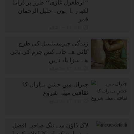
’’ارطغرل غازی‘‘ طرز پر ڈراما
لکھ رہا ہوں۔ خلیل الرحمان
قمر
شائعDec 07, 2020
زندگی جبرمسلسل کی طرح
کاٹی ھے جانے کس جرم کی پائی
ھے سزا یاد نہیں
شائعDec 07, 2020
چترال میں جشنِ بہاراں کا
ثقافتی میلہ شروع
شائعDec 07, 2020
لاک ڈاؤن سے تنگ صاحبہ افضل
نے سیلون کھولنے کا اعلان کردیا