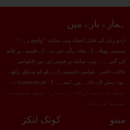
ہمارے بارے میں
اردو زبان کی قابل اعتماد ویب سائٹ ’’واضح رہے‘‘
سنسنی پھیلانے کے بجائے پکّی خبر دینے کے فلسفے پر قائم
کی گئی ہے۔ ویب سائٹ پر قومی اور بین الاقوامی
حالات حاضرہ عوامی دلچسپی کے پہلو کو مدنظر رکھتے
ہوئے پیش کئے جاتے ہیں۔امید ہے کہ wazehrahe.pk کے
پلیٹ فارم سے آپ کا اور ہمارا تعلق مضبوط سے
مضبوط تر ہوگا۔
مینو
کوئک لنکز