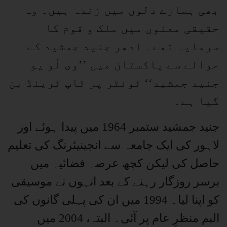
بھی ہمارے دلوں میں زندہ ہیں۔ وہ
حقیقی معنوں میں ملک و قوم کا
سرمایہ تھے۔ ادھر جنید جمشید کے
حوالے سے پاکستان میں ’’وی لُو یو
جنید جمشید‘‘ ٹوئٹر پر ٹاپ ٹرینڈ بن
گیا ہے۔
جنید جمشید ستمبر 1964 میں پیدا ہوئے اور
لاہور کی ایک جامعہ سے انجینیئرنگ کی تعلیم
حاصل کی لیکن کچھ عرصہ فضائیہ میں
برسر روزگار رہنے کے بعد انہوں نے موسیقی
کو اپنا لیا۔ 1994 میں ان کی پہلی گانوں کی
البم منظرِ عام پر آئی۔ البتہ، 2004 میں