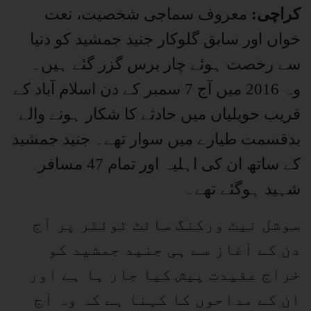
کراچی:
معروف سماجی شخصیت، نعت
خواں اور سابق گلوکار جنید جمشید کو دنیا
سے رخصت ہوئے چار برس گزر گئے ہیں۔
وہ 2016 میں آج 7 سمبر کے دن اسلام آباد کے
قریب حویلیاں میں حادثے کا شکار ہونے والے
بدقسمت طیارے میں سوار تھے۔ جنید جمشید
کے ساتھ ان کی اہلیہ اور تمام 47 مسافر
شہید ہوگئے تھے۔
سوشل نیٹ ورکنگ سائٹ ٹوئٹر پر آج
دن کے آغاز سے ہی جنید جمشید کو
خراج عقیدت پیش کیا جار ہا ہے اور
ان کے مداحوں کا کہنا ہے کہ وہ آج