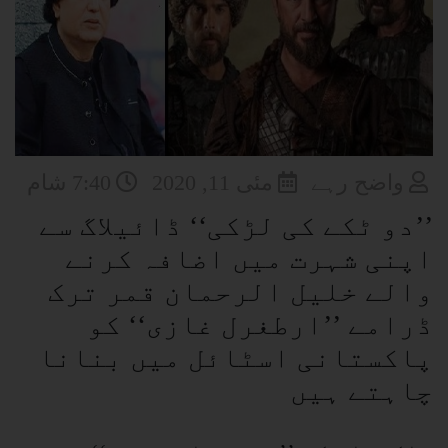
واضح رہے
مئی 11, 2020
7:40 شام
’’دو ٹکے کی لڑکی‘‘ ڈائیلاگ سے
اپنی شہرت میں اضافہ کرنے
والے خلیل الرحمان قمر ترک
ڈرامے ’’ارطغرل غازی‘‘ کو
پاکستانی اسٹائل میں بنانا
چاہتے ہیں