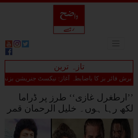
تازہ ترین
ش فائر بز کا باضابطہ آغاز: نیکسٹ جنریشن بزنس ڈائ
’’ارطغرل غازی‘‘ طرز پر ڈراما
لکھ رہا ہوں۔ خلیل الرحمان قمر