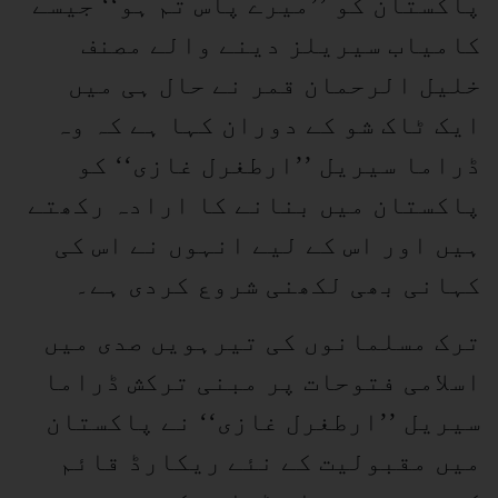
پاکستان کو ’’میرے پاس تم ہو‘‘ جیسے
کامیاب سیریلز دینے والے مصنف
خلیل الرحمان قمر نے حال ہی میں
ایک ٹاک شو کے دوران کہا ہے کہ وہ
ڈراما سیریل ’’ارطغرل غازی‘‘ کو
پاکستان میں بنانے کا ارادہ رکھتے
ہیں اور اس کے لیے انہوں نے اس کی
کہانی بھی لکھنی شروع کردی ہے۔
ترک مسلمانوں کی تیرہویں صدی میں
اسلامی فتوحات پر مبنی ترکش ڈراما
سیریل ’’ارطغرل غازی‘‘ نے پاکستان
میں مقبولیت کے نئے ریکارڈ قائم