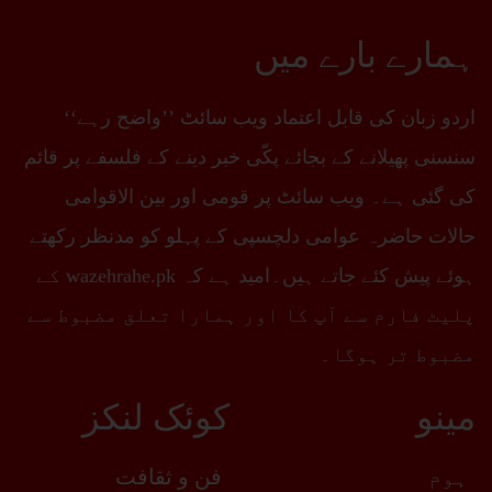
ہمارے بارے میں
اردو زبان کی قابل اعتماد ویب سائٹ ’’واضح رہے‘‘
سنسنی پھیلانے کے بجائے پکّی خبر دینے کے فلسفے پر قائم
کی گئی ہے۔ ویب سائٹ پر قومی اور بین الاقوامی
حالات حاضرہ عوامی دلچسپی کے پہلو کو مدنظر رکھتے
ہوئے پیش کئے جاتے ہیں۔امید ہے کہ wazehrahe.pk کے
پلیٹ فارم سے آپ کا اور ہمارا تعلق مضبوط سے
مضبوط تر ہوگا۔
مینو
کوئک لنکز
ہوم
فن و ثقافت