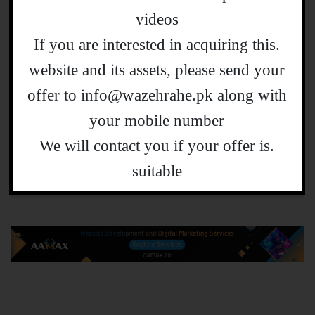
واضح رہے
videos
.If you are interested in acquiring this
اردو زبان کی قابل اعتماد ویب سائٹ
website and its assets, please send your
’’واضح رہے‘‘ سنسنی پھیلانے کے بجائے پکّی
offer to info@wazehrahe.pk along with
خبر دینے کے فلسفے پر قائم کی گئی ہے۔
your mobile number
ویب سائٹ پر قومی اور بین الاقوامی حالات
.We will contact you if your offer is
حاضرہ عوامی دلچسپی کے پہلو کو مدنظر
suitable
رکھتے ہوئے پیش کئے جاتے ہیں۔