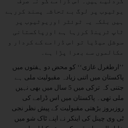
کردئیے ہیں۔ اس ڈرامے کو نہ صرف
یوٹیوب پر لوگ بے تحاشہ پسند کررہے
ہیں بلکہ یہ ٹوئٹر اوریوٹیوب پر
ٹاپ ٹرینڈ کررہا ہے اورپاکستانی
سوشل میڈیا تو اس ڈرامے کے کردار و
مکالموں سے بھرا پڑا ہے۔
’’ارطغرل غازی‘‘ کو محض دو ہفتوں میں
پاکستان میں اتنی زیادہ مقبولیت ملی ہے
جتنی کہ ترکی میں 5 سال میں بھی نہیں
ملی تھی۔ پاکستان میں اس ڈرامے کی
روزبروز بڑھتی مقبولیت کے پیش نظر نجی
ٹی وی چینل کی اینکر نے اپنے ٹاک شو میں