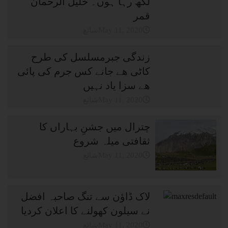
لکھ رہا ہوں۔ خلیل الرحمان
قمر
شائعMay 11, 2020
زندگی جبرمسلسل کی طرح
کاٹی ھے جانے کس جرم کی پائی
ھے سزا یاد نہیں
شائعMay 11, 2020
چترال میں جشنِ بہاراں کا
ثقافتی میلہ شروع
شائعMay 11, 2020
لاک ڈاؤن سے تنگ صاحبہ افضل
نے سیلون کھولنے کا اعلان کردیا
شائعMay 11, 2020