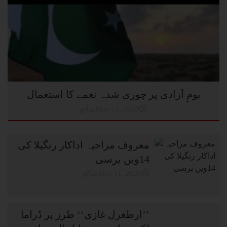
یومِ آزادی پر چوری شدہ نغمے کا استعمال
شائعMay 11, 2020
معروف مزاحیہ اداکار رنگیلا کی
14ویں برسی
شائعMay 11, 2020
’’ارطغرل غازی‘‘ طرز پر ڈراما