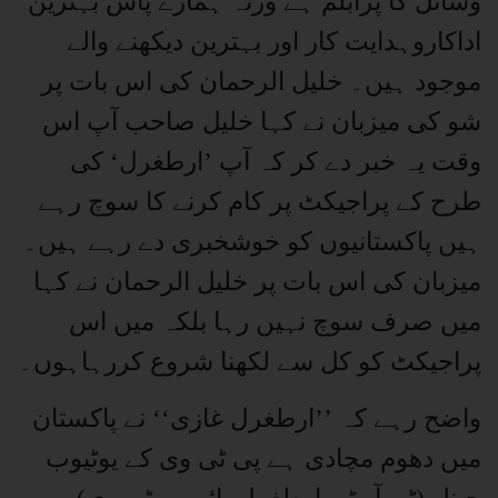
وسائل کا پرابلم ہے ورنہ ہمارے پاس بہترین
اداکاروہدایت کار اور بہترین دیکھنے والے
موجود ہیں۔ خلیل الرحمان کی اس بات پر
شو کی میزبان نے کہا خلیل صاحب آپ اس
وقت یہ خبر دے کر کہ آپ ’ارطغرل‘ کی
طرح کے پراجیکٹ پر کام کرنے کا سوچ رہے
ہیں پاکستانیوں کو خوشخبری دے رہے ہیں۔
میزبان کی اس بات پر خلیل الرحمان نے کہا
میں صرف سوچ نہیں رہا بلکہ میں اس
پراجیکٹ کو کل سے لکھنا شروع کررہاہوں۔
واضح رہے کہ ’’ارطغرل غازی‘‘ نے پاکستان
میں دھوم مچادی ہے پی ٹی وی کے یوٹیوب