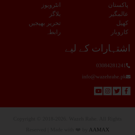
پاکستان
انٹرویوز
عالمگیر
بلاگز
کھیل
تحریر بھیجیں
کاروبار
رابطہ
اشتہارات کے لیے
03084281241
info@wazehrahe.pk
Copyright © 2018-2026. Wazeh Rahe. All Rights
Reserved | Made with ❤️ by
AAMAX