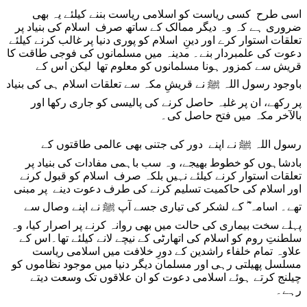
اسی طرح کسی ریاست کو اسلامی ریاست بننے کیلئے یہ بھی
ضروری ہے کہ وہ دیگر ممالک کے ساتھ صرف اسلام کی بنیاد پر
تعلقات استوار کرے اور دینِ اسلام کو پوری دنیا پر غالب کرنے کیلئے
دعوت کی علمبردار بنے۔ مدینہ میں مسلمانوں کی فوجی طاقت کا
قریش سے کمزور ہونا مسلمانوں کو معلوم تھا لیکن اس کے
باوجود رسول اللہ ﷺ نے قریشِ مکہ سے تعلقات اسلام ہی کی بنیاد
پر رکھے، ان پر غلبہ حاصل کرنے کی پالیسی کو جاری رکھا اور
بالآخر مکہ میں فتح حاصل کی۔
رسول اللہ ﷺ نے اپنے دور کی جتنی بھی عالمی طاقتوں کے
بادشاہوں کو خطوط بھیجے، وہ سب باہمی مفادات کی بنیاد پر
تعلقات استوار کرنے کیلئے نہیں بلکہ صرف اسلام کو قبول کرنے
اور اسلام کی حاکمیت تسلیم کرنے کی طرف دعوت دینے پر مبنی
تھے۔ اسامہ ؓ کے لشکر کی تیاری جسے آپ ﷺ نے اپنے وصال سے
پہلے سخت بیماری کی حالت میں بھی روانہ کرنے پر اصرار کیا، وہ
سلطنتِ روم کو اسلام کی اتھارٹی کے نیچے لانے کیلئے تھا۔اس کے
علاوہ تمام خلفاء راشدین کے دورِ خلافت میں اسلامی ریاست
مسلسل پھیلتی رہی اور مسلمان دیگر دنیا میں موجود نظاموں کو
چیلنج کرتے ہوئے اسلامی دعوت کو ان علاقوں تک وسعت دیتے
رہے۔