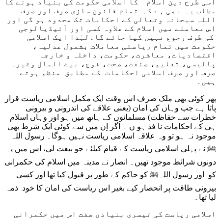
اسی طرح دین اسلام کا اسلامی حکومت کی بنیاد ہونے کا
مطلب یہ بھی ہے کہ تمام قانون سازی صرف اور صرف
اللہ سبحانہ وتعالی کے احکامات تک محدود ہو گی اور
اس معاملے میں اسلام کے علاوہ کسی اور آئیڈیالوجی
کی طرف رجوع نہیں کیا جائے گا۔لہٰذا ایک اسلامی
حکومت میں تمام ریاستی معاملات بشمول عدلیہ،
اقتصادیات، معاشرت، حکومت، داخلہ و خارجہ
پالیسی، تعلیم، صنعت، صحت، فوج، بیت المال وغیرہ
صرف اور صرف اسلامی احکامات کے مطابق منظم ہوتے
ہیں۔
پھر کوئی بھی ملک صرف اس وقت ایک مکمل اسلامی ریاست قرار
پاتا ہے جب وہاں کی امان (یعنی علاقے کی اندرونی و بیرونی
خطرات سے حفاظت) مسلمانوں کے ہاتھ میں ہو اور وہاں اسلام
ہی کے احکامات نا فذ ہو ں ۔ اگر اِن میں سے کوئی ایک شرط بھی
موجود نہ ہو تو وہ علاقہ اسلامی ریاست نہیں ہوگا۔ رسول اللہ
ﷺ نے پہلی اسلامی ریاست کے قیام کیلئے جو بیعت لی، اس میں یہ
دونوں شرائط موجود تھیں۔ انصار نے مدینہ میں اسلام کی حکمرانی
کو اور رسول اللہﷺ کو حاکم کے طور پر قبول کیا تھا اور کسی
بیرونی طاقت پر انحصار کیے بغیر اس ریاست کی امان کا خود ذمہ
لیا تھا۔
اسلامی ریاست کی تیسری بنیادی صفت اس میں حکمرانی