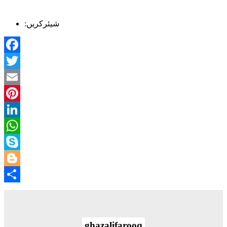
:شیئرکریں
Facebook
Twitter
Email
Pinterest
LinkedIn
WhatsApp
Skype
Blogger
Share
ghazalifarooq