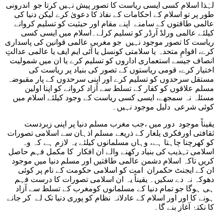
لہٰذا اسلام کسی ایسی ریاست کا تصور پیش نہیں کرتا جو اندرونی
طور پر تو اسلام کے احکامات کے نفاذ کا دعویٰ کرے لیکن دنیا کی
عالمی طاقتوں کے سامنے اپنے مقام اور حیثیت کو تسلیم کروانے
کیلئے عالمی ورلڈ آرڈر کو تسلیم کرلے۔اسلام میں ایسی کسی
ریاست کا تصور موجود نہیں جو مغربی عالمی قوانین کی پاسداری
کرے، اقوامِ متحدہ یا سلامتی کونسل یا آئی ایم ایف یا عالمی عدالتِ
انصاف جیسے استعماری اداروں کو تسلیم کرے یا ان میں شمولیت
اختیار کرے، قومی ریاستوں کے تصور کی بنیاد پر ریاست کی
مستقل سرحدوں کو تسلیم کرے اور اپنی سرحدوں کے پار مقبوضہ
مسلم علاقوں کو کفار کے تسلط سے آزاد کروانے کو اپنا اولین
مسئلہ نہ سمجھے، ایسی کسی ریاست کے وجود کیلئے اسلام میں
کوئی شرعی دلیل موجود نہیں۔
یقیناً موجود دور میں ،جب مغرب مسلم دنیا پر اپنی زبردست
ثقافتی اورفکری یلغار کے ذریعے مسلم اذہان سے اسلامی تصورات
کو کھرچنا چاہتا ہے، وہاں مسلمانوں کیلئے یہ لازم ہے کہ وہ
اسلامی تہذیب کی بنیاد رکھنے والے ان افکار کا مکمل فہم حاصل
کریں تاکہ اسلام دشمن عالمی طاقتیں اور مسلم دنیا میں موجود
ان کے ایجنٹ حکمران امت کو اسلامی حکومت کے نام پر کوئی
دھوکہ نہ دے سکیں۔ یقیناً یہ ان اسلامی تصورات کا درست فہم
ہی ہوگا جو تمام دنیا کے مسلمانوں کومغرب کے تسلط سے آزاد
ہونے کا اور اور اسلام کے عادلانہ نظام کو پوری دنیا تک لے کر جانے
کا نکتۂ آغاز بنے گا۔