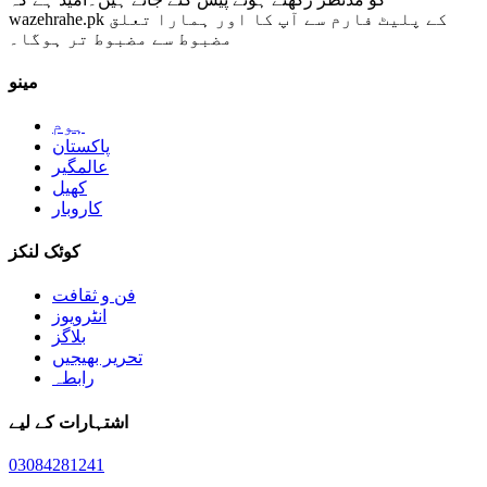
wazehrahe.pk کے پلیٹ فارم سے آپ کا اور ہمارا تعلق
مضبوط سے مضبوط تر ہوگا۔
مینو
ہوم
پاکستان
عالمگیر
کھیل
کاروبار
کوئک لنکز
فن و ثقافت
انٹرویوز
بلاگز
تحریر بھیجیں
رابطہ
اشتہارات کے لیے
03084281241