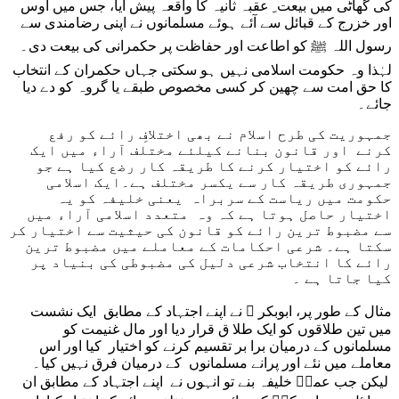
کی گھاٹی میں بیعت ِ عقبہ ثانیہ کا واقعہ پیش آیا، جس میں اوس
اور خزرج کے قبائل سے آئے ہوئے مسلمانوں نے اپنی رضامندی سے
رسول اللہ ﷺ کو اطاعت اور حفاظت پر حکمرانی کی بیعت دی۔
لہٰذا وہ حکومت اسلامی نہیں ہو سکتی جہاں حکمران کے انتخاب
کا حق امت سے چھین کر کسی مخصوص طبقے یا گروہ کو دے دیا
جائے۔
جمہوریت کی طرح اسلام نے بھی اختلافِ رائے کو رفع
کرنے اور قانون بنانے کیلئے مختلف آراء میں ایک
رائے کو اختیار کرنے کا طریقہ کار رضع کیا ہے جو
جمہوری طریقہ کار سے یکسر مختلف ہے۔ایک اسلامی
حکومت میں ریاست کے سربراہ یعنی خلیفہ کو یہ
اختیار حاصل ہوتا ہے کہ وہ متعدد اسلامی آراء میں
سے مضبوط ترین رائے کو قانون کی حیثیت سے اختیار کر
سکتا ہے۔ شرعی احکامات کے معاملے میں مضبوط ترین
رائے کا انتخاب شرعی دلیل کی مضبوطی کی بنیاد پر
کیا جاتا ہے ۔
مثال کے طور پر، ابوبکر ؓ نے اپنے اجتہاد کے مطابق ایک نشست
میں تین طلاقوں کو ایک طلا ق قرار دیا اور مال غنیمت کو
مسلمانوں کے درمیان برا بر تقسیم کرنے کو اختیار کیا اور اس
معاملے میں نئے اور پرانے مسلمانوں کے درمیان فرق نہیں کیا۔
لیکن جب عمرؓ خلیفہ بنے تو انہوں نے اپنے اجتہاد کے مطابق ان