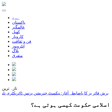
ہوم
پاکستان
عالمگیر
کھیل
کاروبار
فن و ثقافت
انٹرویوز
بلاگ
متفرق
تازہ ترین
بز کا باضابطہ آغاز: نیکسٹ جنریشن بزنس ڈائریکٹری پلیٹ فارم
زیڈ ک
اسلامی حکومت کیسی ہوتی ہے؟