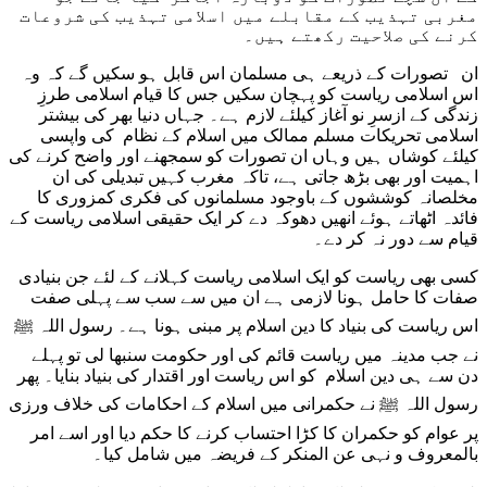
مغربی تہذیب کے مقابلے میں اسلامی تہذیب کی شروعات
کرنے کی صلاحیت رکھتے ہیں۔
ان تصورات کے ذریعے ہی مسلمان اس قابل ہو سکیں گے کہ وہ
اس اسلامی ریاست کو پہچان سکیں جس کا قیام اسلامی طرزِ
زندگی کے ازسرِ نو آغاز کیلئے لازم ہے۔ جہاں دنیا بھر کی بیشتر
اسلامی تحریکات مسلم ممالک میں اسلام کے نظام کی واپسی
کیلئے کوشاں ہیں وہاں ان تصورات کو سمجھنے اور واضح کرنے کی
اہمیت اور بھی بڑھ جاتی ہے، تاکہ مغرب کہیں تبدیلی کی ان
مخلصانہ کوششوں کے باوجود مسلمانوں کی فکری کمزوری کا
فائدہ اٹھاتے ہوئے انھیں دھوکہ دے کر ایک حقیقی اسلامی ریاست کے
قیام سے دور نہ کر دے۔
کسی بھی ریاست کو ایک اسلامی ریاست کہلانے کے لئے جن بنیادی
صفات کا حامل ہونا لازمی ہے ان میں سے سب سے پہلی صفت
اس ریاست کی بنیاد کا دین اسلام پر مبنی ہونا ہے۔ رسول اللہ ﷺ
نے جب مدینہ میں ریاست قائم کی اور حکومت سنبھا لی تو پہلے
دن سے ہی دین اسلام کو اس ریاست اور اقتدار کی بنیاد بنایا۔ پھر
رسول اللہ ﷺ نے حکمرانی میں اسلام کے احکامات کی خلاف ورزی
پر عوام کو حکمران کا کڑا احتساب کرنے کا حکم دیا اور اسے امر
بالمعروف و نہی عن المنکر کے فریضہ میں شامل کیا۔