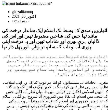
ghazalifarooq
اکتوبر 26, 2021
12:59 صبح
اٹھارویں صدی کے وسط تک اسلام ایک شاندار درخت کی
مانند تھا جس کی شاخیں مضبوط تھیں اور اس کی
ڈالیاں ہری بھری اور شاداب تھیں اور یہ درخت اپنی
پوری آب و تاب کے ساتھ تر وتازہ اور پھل دار تھا
اٹھارویں صدی کے وسط میں یورپ میں رونما ہونے والے
صنعتی انقلاب کے نتیجے میں عالمی منظر نامہ تبدیل
ہونا شروع ہوگیا جس کے بعد عالمی رہنما کی حیثیت
رکھنے والی اسلامی ریاست اپنا مقام کھو بیٹھی اور
اس کا زوال نمایاں ہوگیا۔
مغربی ایجادات نے مسلمانوں کو اتنا مرعوب کیا کہ وہ اپنے اسلامی
نظریات پر ہی نظرِ ثانی کرنے لگے۔ کچھ لوگ تو اتنے آگے بڑھ گئے
کہ انھیں اسلامی افکار اور قوانین میں خامیاں نظر آنے لگیں جس
کے نتیجے میں اسلام کے نفاذ میں کمزوری آنا شروع ہو گئی۔ اسلام
کے نفاذ میں کمزوری اور اسلام کے فہم کے دھندلے ہو جانے کی
وجہ سے اسلامی ریاست کی شان و شوکت پہلی جیسی نہ رہی