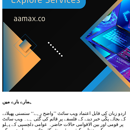
ہمارے بارے میں
اردو زبان کی قابل اعتماد ویب سائٹ ’’واضح رہے‘‘ سنسنی پھیلانے
کے بجائے پکّی خبر دینے کے فلسفے پر قائم کی گئی ہے۔ ویب سائٹ
پر قومی اور بین الاقوامی حالات حاضرہ عوامی دلچسپی کے پہلو
کو مدنظر رکھتے ہوئے پیش کئے جاتے ہیں۔امید ہے کہ