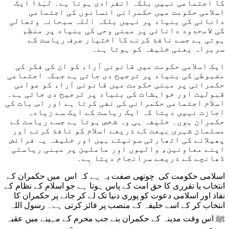
کا اجتماعی نہیں بلکہ انفرادی ہونا ہے۔ لہٰذا ایک
اسلامی حکومت میں حکمرانی انسانوں کی اجتماعی
دانائی کی بنیاد پر نہیں بلکہ اللہ سبحانہ وتعالی
کی لامحدود دانائی پر مبنی وحی کی بنیاد پر منظم
ہوتی ہے جسے نافذ کرنے کا اختیار صرف ریاست کے
سربراہ یعنی خلیفہ کو ہوتا ہے۔
ایک اسلامی حکومت میں قانونی آراء کو ان کی فکر کی
4rabet pakistan
mosbet casino
mostbet
pinup az
1win casino
pin up casino
mosbet
pinap
1vin
pinup
mostbet uz online
mostbet казино
mosbet
1win turkey
1win uz
1 win casino
pin up uzbekistan
pinup uz
mostbet online
1 win az
pin up az
mostbet az
1vin casino
1 vin
mostbet uz casino
pinap
4x bet
1 vin
aviator 1 win
مضبوطی کی بنیاد پر ترجیح دی جاتی ہے جبکہ اجتماعی
حکمرانی پر مبنی حکومت میں قانونی آراء کو عوامی
قبولیت اور خواہشات کی بنیاد پر ترجیح دی جاتی ہے۔
اسلام اجتماعی حکمرانی کی نفی کرتا ہے اور اس بات کی
اجازت نہیں دیتا کہ ایک ریاست کے ایک سے زیادہ
حکمران ہوں۔ خلیفہ ہی وہ شخص ہوتا ہے جسے ریاست کے
مسلمان شہری بیعت کے ذریعے اسلام کو نافذ کرنے اور
پھیلانے کی اتھارٹی سونپتے ہیں اور خلیفہ یہ فرائض
اپنے معاونین، والیوں اور عاملین پر مبنی ریاستی
ڈھانچے کے ذریعے سرانجام دیتا ہے۔
اسلامی حکومت کی چوتھی صفت یہ ہے کہ اس میں حکمران کے
انتخاب یا تقرری کا حق امت کے پاس ہوتا ہے جو اسلام کے نظام کے
نفاذ اور اسلامی دعوت کو پوری دنیا تک لے کر جانے پر حکمران کا
انتخاب کر کے اسے خلیفہ کے منصب پر فائز کرتی ہے۔ رسول اللہ
ﷺ اس وقت مدینہ کے حکمران بنے جب محرم کے مہینے میں عقبہ