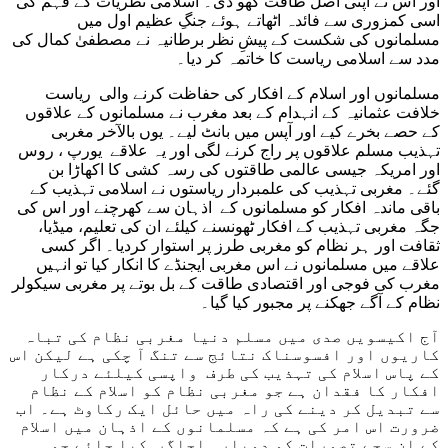
اور اس نے اپنی اصل طاقت کھو دی۔ اسلامی نظریات کے فہم کی
اسی کمزوری سے فائدہ اٹھاتے ہوئے جنگِ عظیم اول میں
مسلمانوں کی شکست کے پیشِ نظر برطانیہ نے مصطفیٰ کمال کی
مدد سے اسلامی ریاست کا خاتمہ کر دیا۔
مسلمانوں اور اسلام کے افکار کی حفاظت کرنے والی ریاست
خلافت عثمانیہ کے انہدام کے بعد مغرب نے مسلمانوں کے علاقوں
کے حصے بخرے کیے اور آپس میں بانٹ لیے۔ یوں بالآخر مغربی
تہذیب مسلم علاقوں پر راج کرنے لگی اور یہ علاقے یورپ ، روس
اور امریکہ جیسی عالمی طاقتوں کی رسہ کشی کا اکھاڑا بن
گئے۔ مغربی تہذیب کی علمبردار ریاستوں نے اسلامی تہذیب کے
باقی ماندہ افکار کو مسلمانوں کے اذہان سے کھرچنے اور اس کی
جگہ مغربی تہذیب کے افکار ٹھونسنے کیلئے ان کی تعلیم، میڈیا،
ثقافت اور ہر نظام کو مغربی طرز پر استوار کردیا۔ اگر کسی
علاقے میں مسلمانوں نے اس مغربی ایجنڈے کا انکار کیا تو انہیں
مغرب کی فوجی اور اقتصادی طاقت کے بل بوتے پر مغربی سیکولر
نظام کے آگے جھکنے پر مجبور کیا گیا۔
آج اکیسویں صدی میں مسلم دنیا مغربی نظام کی تباہ
کاریوں اور افسوسناک نتائج سے تنگ آ چکی ہے لیکن اس
کے پاس اسلام کی تہذیب کی طرف واپسی کیلئے درکار
افکار کا فقدان ہے جو مغربی نظام کو اسلام کے نظام
سے تبدیل کر دینے کی راہ میں حائل ایک رکاوٹ ہے۔ اب
ضرورت اس امر کی ہے کہ مسلمانوں کے اذہان میں اسلام
کے ان سچے تصورات کو دوبارہ اجاگر کیا جائے جو