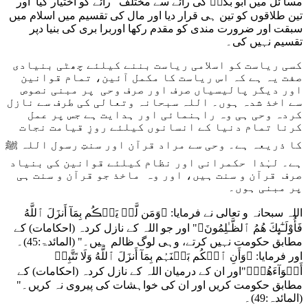
مسا ئل میں ابو بکرؓ کی رائے سے مختلف رائے کو اختیار کیا اور
تین طلاقوں کو تین ہی قرار دیا اور مال کی تقسیم میں اسلام میں
سبقت اور ضرورت مندی کو مقدم رکھا اوربرا بری کی بنیا دپر
تقسیم نہیں کی۔
کسی ریاست کو اسلامی ریاست بننے کیلئے چھٹی بنیادی
صفت یہ ہے کہ اس ریاست کا مکمل آئین، تمام قوانین
اور دیگر پالیسیاں صرف اور صرف وحی پر مبنی نصوص
سے اخذ شدہ ہوں۔ اللہ سبحانہ وتعالی کی طرف سے نازل
کردہ وحی ہی وہ راہنمائی اور ہدایت ہے جس پر عمل
کرنا تمام دنیا کے انسانوں کیلئے روزِ قیامت نجات
کا ذریعہ ہے۔ وحی سے مراد قرآن اور سنتِ رسول اللہ ﷺ
ہے۔ لہٰذا حکمرانی اور نظام کیلئے قوانین کی بنیاد
صرف قرآن و سنت ہیں، اور وہ ماخذ جو قرآن و سنت ہی
پر مبنی ہوں۔
اللہ سبحانہ و تعالی نے فرمایا: ﴿وَمَن لَّمۡ يَحۡڪُم بِمَآ أَنزَلَ ٱللَّهُ
فَأُوْلَـٰٓٮِٕكَ هُمُ ٱلظَّـٰلِمُونَ﴾" اور جو اللہ کے نازل کردہ (احکامات) کے
مطابق حکومت نہیں کرتے، وہی لوگ ظالم ہیں۔" (المائدۃ:45)۔
اور فرمایا: ﴿وَأَنِ ٱحۡكُم بَيۡنَہُم بِمَآ أَنزَلَ ٱللَّهُ وَلَا تَتَّبِعۡ
أَهۡوَآءَهُمۡ﴾"اور ان کے درمیان اللہ کے نازل کردہ (احکامات) کے
مطابق حکومت کریں اور ان کی خواہشات کی پیروی نہ کریں۔"
(المائدہ:49)۔