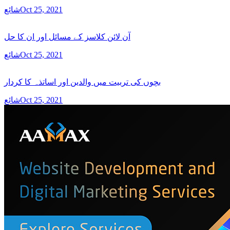
شائعOct 25, 2021
آن لائن کلاسز کے مسائل اور ان کا حل
شائعOct 25, 2021
بچوں کی تربیت میں والدین اور اساتذہ کا کردار
شائعOct 25, 2021