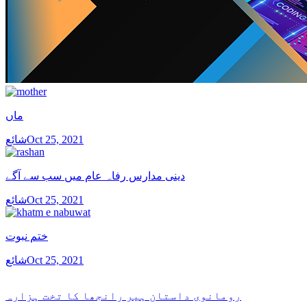
ماں
شائعOct 25, 2021
دینی مدارس رفاہ عام میں سب سے آگے
شائعOct 25, 2021
ختم نبوت
شائعOct 25, 2021
رومانوی داستان ہیر رانجھا کا تخت ہزارہ