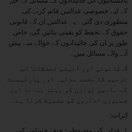
پاکستانیوں کی جائیدادوں کے مسائل کے حل
کے لیے خصوصی عدالتیں قائم کرنے کی
منظوری دی گئی۔ یہ عدالتیں ان کے قانونی
حقوق کے تحفظ کو یقینی بنائیں گی، خاص
طور پر ان کی جائیدادوں کے حوالے سے پیش
آنے والے مسائل میں۔
3. قانونی اور آئینی تحفظات: اس
ترمیم کا مقصد عدلیہ اور پارلیمنٹ
کے مابین توازن کو بہتر بنانا اور
جمہوری اداروں کو مضبوط کرنا ہے۔
اثرات:
1. عدلیہ کی مضبوطی: چیف جسٹس کی