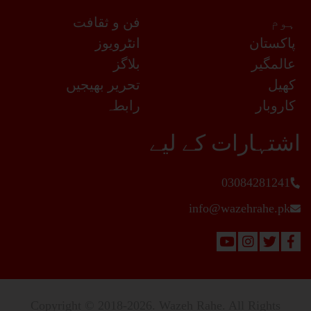
ہوم
فن و ثقافت
پاکستان
انٹرویوز
عالمگیر
بلاگز
کھیل
تحریر بھیجیں
کاروبار
رابطہ
اشتہارات کے لیے
03084281241
info@wazehrahe.pk
Copyright © 2018-2026. Wazeh Rahe. All Rights