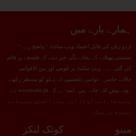
ہمارے بارے میں
اردو زبان کی قابل اعتماد ویب سائٹ ’’واضح رہے‘‘
سنسنی پھیلانے کے بجائے پکّی خبر دینے کے فلسفے پر قائم
کی گئی ہے۔ ویب سائٹ پر قومی اور بین الاقوامی
حالات حاضرہ عوامی دلچسپی کے پہلو کو مدنظر رکھتے
ہوئے پیش کئے جاتے ہیں۔امید ہے کہ wazehrahe.pk کے
پلیٹ فارم سے آپ کا اور ہمارا تعلق مضبوط سے
مضبوط تر ہوگا۔
مینو
کوئک لنکز