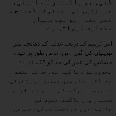
گئی، جو پاکستان کے آئینی،
عدالتی، اور قانونی ڈھانچے
میں چند اہم تبدیلیاں
متعارف کرواتی ہے
اس ترمیم کے ذریعے عدلیہ کے ڈھانچے میں
تبدیلیاں کی گئی ہیں، خاص طور پر چیف
جسٹس کی عمر کی حد کو 65 سال تک
محدود کر دیا گیا ہے، جس کا مقصد
عدالتی نظام میں تسلسل اور شفافیت
کو برقرار رکھنا ہے۔ اس کے علاوہ،
سمندر پار پاکستانیوں کی
جائیدادوں کے تحفظ کے لیے خصوصی