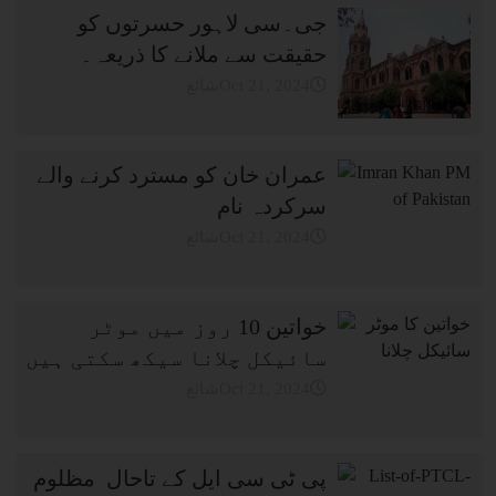
جی۔سی لاہور حسرتوں کو
حقیقت سے ملانے کا ذریعہ۔
شائعOct 21, 2024
عمران خان کو مسترد کرنے والے
سرکردہ نام
شائعOct 21, 2024
خواتین 10 روز میں موٹر
سائیکل چلانا سیکھ سکتی ہیں
شائعOct 21, 2024
پی ٹی سی ایل کے تاحال مظلوم