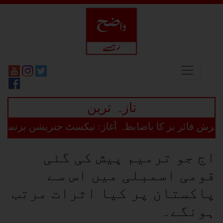
تازہ ترین
فائر بز کا باضابطہ آغاز: نیکسٹ جنریشن بزنس ڈائریک
اج جو ترمیم پیش کی گئی
قومی اسمبلی میں اس سے
پاکستان پر کیا اثرات مرتب
ہونگے۔