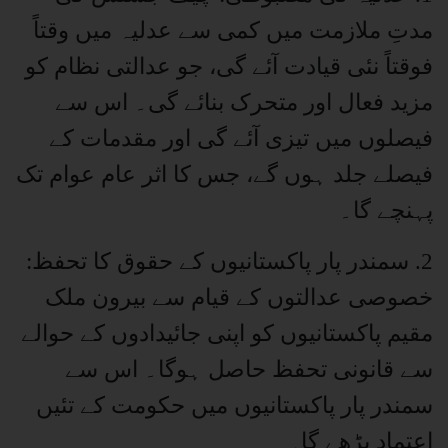
مدتِ ملازمت میں کمی سے عدلیہ میں وقتاً
فوقتاً نئی قیادت آئے گی، جو عدالتی نظام کو
مزید فعال اور متحرک بنائے گی۔ اس سے
فیصلوں میں تیزی آئے گی اور مقدمات کے
فیصلے جلد ہوں گے، جس کا اثر عام عوام تک
پہنچے گا۔
2. سمندر پار پاکستانیوں کے حقوق کا تحفظ:
خصوصی عدالتوں کے قیام سے بیرون ملک
مقیم پاکستانیوں کو اپنی جائیدادوں کے حوالے
سے قانونی تحفظ حاصل ہوگا۔ اس سے
سمندر پار پاکستانیوں میں حکومت کے تئیں
اعتماد بڑھے گا۔