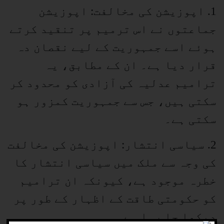
1. اپوزیشن کی مخالفت: اپوزیشن
جماعتوں نے اس ترمیم پر تنقید کرتے
ہوئے اسے جمہوریت کے لیے نقصان دہ
قرار دیا ہے۔ ان کے مطابق، یہ
ترامیم عدلیہ کی آزادی کو محدود کر
سکتی ہیں، جس سے جمہوریت کمزور ہو
سکتی ہے۔
2. سیاسی انتشار: اپوزیشن کی مخالفت
کی وجہ سے ملک میں سیاسی انتشار کا
خطرہ موجود ہے، کیونکہ ان ترامیم
کو حکومتی طاقت کے اظہار کے طور پر
دیکھا جا رہا ہے۔