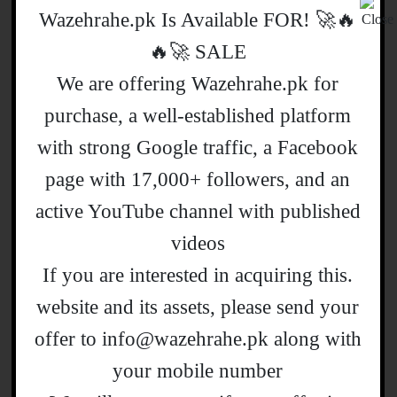
🔥🚀 !Wazehrahe.pk Is Available FOR
نتیجہ:
SALE 🚀🔥
26ویں آئینی ترمیم پاکستان کے آئینی ڈھانچے
We are offering Wazehrahe.pk for
میں ایک اہم قدم ہے، جس کے ذریعے عدلیہ
purchase, a well-established platform
اور قانونی نظام میں بہتری لانے کی کوشش
with strong Google traffic, a Facebook
کی جا رہی ہے۔ تاہم، اس کے اثرات کا
page with 17,000+ followers, and an
دارومدار اس بات پر ہو گا کہ آئندہ دنوں میں
active YouTube channel with published
یہ ترمیم کس طرح عملی جامہ پہنتی ہے اور
videos
اپوزیشن اس کے خلاف کیا حکمتِ عملی
.If you are interested in acquiring this
اختیار کرتی ہے۔ عوام کے لیے یہ ترمیم ایک
website and its assets, please send your
امید کی کرن ثابت ہو سکتی ہے، خاص طور
offer to info@wazehrahe.pk along with
پر عدلیہ کی مضبوطی اور سمندر پار
your mobile number
پاکستانیوں کے حقوق کے تحفظ کے حوالے