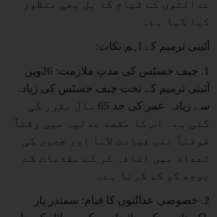
عدالتوں کے قیام کا بل بھی منظور
کیا گیا ہے۔
آئینی ترمیم کے اہم نکات:
1. چیف جسٹس کی مدتِ ملازمت: 26ویں
آئینی ترمیم کے تحت چیف جسٹس کی زیادہ
سے زیادہ عمر کی حد 65 سال مقرر کی
گئی ہے۔ اس کا مقصد عدلیہ میں وقتاً
فوقتاً نئی قیادت لانا اور ججوں کی
تعداد میں اضافہ کر کے مقدمات کے
بوجھ کو کم کرنا ہے۔
2. خصوصی عدالتوں کا قیام: سمندر پار