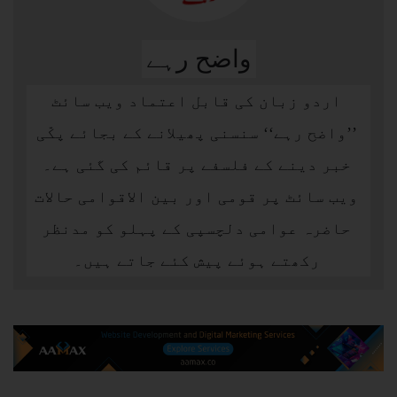
واضح رہے
اردو زبان کی قابل اعتماد ویب سائٹ
’’واضح رہے‘‘ سنسنی پھیلانے کے بجائے پکّی
خبر دینے کے فلسفے پر قائم کی گئی ہے۔
ویب سائٹ پر قومی اور بین الاقوامی حالات
حاضرہ عوامی دلچسپی کے پہلو کو مدنظر
رکھتے ہوئے پیش کئے جاتے ہیں۔