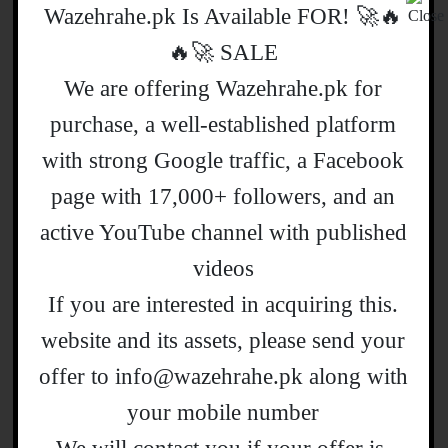
🔥🚀 !Wazehrahe.pk Is Available FOR
پہلے کہ وہ ہفتے کے آخر میں FATF کے
SALE 🚀🔥
اجلاس کے لیے پیرس جائیں گے۔
We are offering Wazehrahe.pk for
فرانس جمعرات کو ایک بین الاقوامی
purchase, a well-established platform
کانفرنس کی میزبانی کرے گا جس میں لبنان
with strong Google traffic, a Facebook
کے لیے انسانی امداد جمع کرنے اور ملک کے
page with 17,000+ followers, and an
جنوبی حصے میں سیکورٹی کو مضبوط کرنے
active YouTube channel with published
کی کوشش کی جائے گی۔
videos
.If you are interested in acquiring this
:شیئرکریں
website and its assets, please send your
Facebook
Twitter
Email
Pinterest
LinkedIn
WhatsApp
Skype
Blog
Sh
offer to info@wazehrahe.pk along with
your mobile number