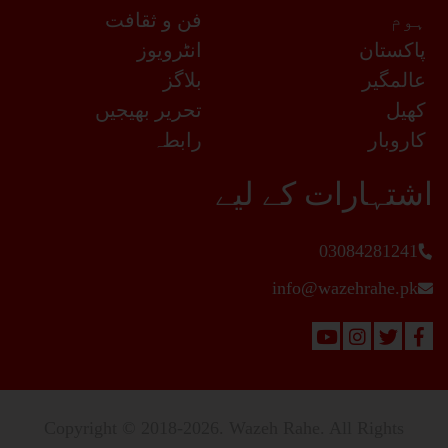
ہوم
فن و ثقافت
پاکستان
انٹرویوز
عالمگیر
بلاگز
کھیل
تحریر بھیجیں
کاروبار
رابطہ
اشتہارات کے لیے
03084281241
info@wazehrahe.pk
Copyright © 2018-2026. Wazeh Rahe. All Rights