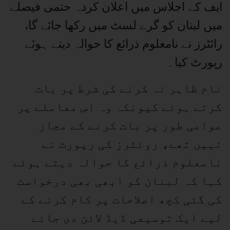
ایف کے اجلاس میں اعلان کردہ حتمی فیصلے
میں لبنان کو گرے لسٹ میں رکھا جائے گا،
رائٹرز نے نامعلوم ذرائع کا حوالہ دیتے ہوئے
رپورٹ کیا۔
نام ظاہر نہ کرنے کی شرط پر بات
کرتے ہوئے کیونکہ وہ اس معاملے پر
عوامی طور پر بات کرنے کے مجاز
نہیں تھے، روئٹرز کی رپورٹ نے
نامعلوم ذرائع کا حوالہ دیتے ہوئے
کہا کہ لبنان کو ابھی بھی درخواست
کی گئی کچھ اصلاحات پر کام کرنے کے
لیے ایک توسیعی ڈیڈ لائن دی جائے