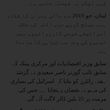
گی، لیکن یہ فیصلہ حتمی ہے۔
لبنان، جو 2019 سے مالی بحران کا شکار
ہے، مسلح گروپ حزب اللہ کے خلاف
اسرائیلی فوجی کارروائیوں میں
توسیع کی وجہ سے تباہی کا سامنا
ہے۔
سابق وزیر اقتصادیات اور مرکزی بینک کے
سابق نائب گورنر ناصر سعیدی نے گزشتہ
ہفتے رائٹرز کو بتایا کہ اسرائیل کی بمباری
کی مہم نے نقصان پہنچایا ہے جس کی
مرمت پر 25 بلین ڈالر لاگت آئے گی۔