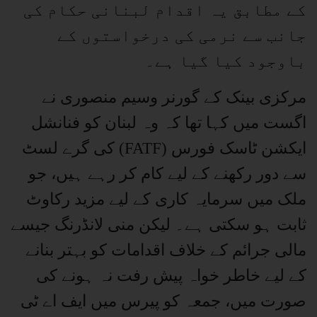
کے مطابق یہ اقدام لبنانی حکام کی
جانب سے نرمی کی درخواستوں کے
باوجود کیا گیا ہے۔
مرکزی بینک کے گورنر وسیم منصوری نے
اگست میں کہا تھا کہ وہ لبنان کو فنانشل
ایکشن ٹاسک فورس (FATF) کی گرے لسٹ
سے دور رکھنے کے لیے کام کر رہے ہیں، جو
ملک میں سرمایہ کاری کے لیے مزید رکاوٹ
ثابت ہو سکتی ہے۔ لیکن منی لانڈرنگ جیسے
مالی جرائم کے خلاف اقدامات کو بہتر بنانے
کے لیے خاطر خواہ پیش رفت نہ ہونے کی
صورت میں، جمعہ کو پیرس میں ایف اے ٹی