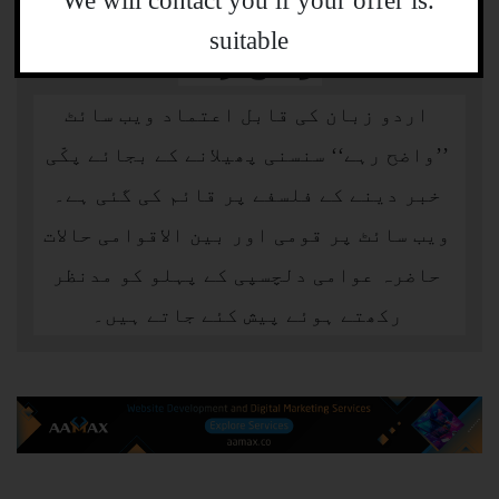
.We will contact you if your offer is
suitable
واضح رہے
اردو زبان کی قابل اعتماد ویب سائٹ
’’واضح رہے‘‘ سنسنی پھیلانے کے بجائے پکّی
خبر دینے کے فلسفے پر قائم کی گئی ہے۔
ویب سائٹ پر قومی اور بین الاقوامی حالات
حاضرہ عوامی دلچسپی کے پہلو کو مدنظر
رکھتے ہوئے پیش کئے جاتے ہیں۔