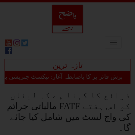
تازہ ترین
رش فائر بز کا باضابطہ آغاز: نیکسٹ جنریشن بزنس ڈائ
ذرائع کا کہنا ہے کہ لبنان
کو اس ہفتے FATF مالیاتی جرائم
کی واچ لسٹ میں شامل کیا جائے
گا۔