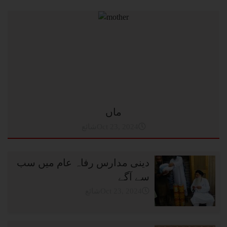
ماں
شائعOct 23, 2024
دینی مدارس رفاہ عام میں سب
سے آگے
شائعOct 23, 2024