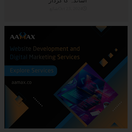
اساتذہ کا کردار
شائعOct 23, 2024