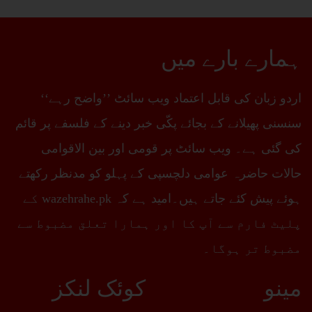
ہمارے بارے میں
اردو زبان کی قابل اعتماد ویب سائٹ ’’واضح رہے‘‘
سنسنی پھیلانے کے بجائے پکّی خبر دینے کے فلسفے پر قائم
کی گئی ہے۔ ویب سائٹ پر قومی اور بین الاقوامی
حالات حاضرہ عوامی دلچسپی کے پہلو کو مدنظر رکھتے
ہوئے پیش کئے جاتے ہیں۔امید ہے کہ wazehrahe.pk کے
پلیٹ فارم سے آپ کا اور ہمارا تعلق مضبوط سے
مضبوط تر ہوگا۔
مینو
کوئک لنکز